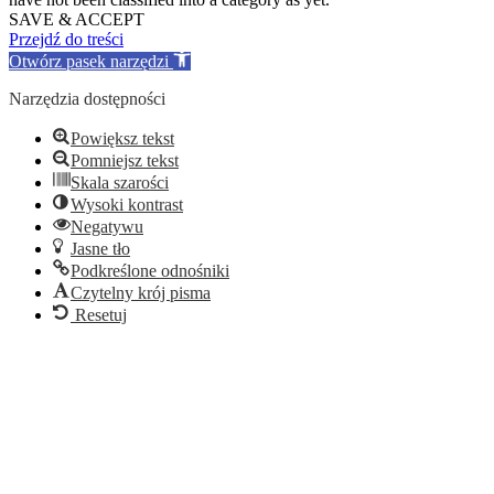
SAVE & ACCEPT
Przejdź do treści
Otwórz pasek narzędzi
Narzędzia dostępności
Powiększ tekst
Pomniejsz tekst
Skala szarości
Wysoki kontrast
Negatywu
Jasne tło
Podkreślone odnośniki
Czytelny krój pisma
Resetuj