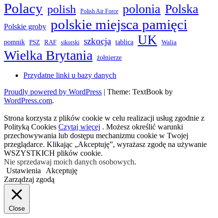
Polacy
polonia
Polska
polish
Polish Air Force
polskie miejsca pamięci
Polskie groby
UK
szkocja
pomnik
PSZ
RAF
tablica
Walia
sikorski
Wielka Brytania
żołnierze
Przydatne linki u bazy danych
Proudly powered by WordPress
|
Theme: TextBook by
WordPress.com
.
Strona korzysta z plików cookie w celu realizacji usług zgodnie z
Polityką Cookies
Czytaj więcej
. Możesz określić warunki
przechowywania lub dostępu mechanizmu cookie w Twojej
przeglądarce. Klikając „Akceptuję”, wyrażasz zgodę na używanie
WSZYSTKICH plików cookie.
Nie sprzedawaj moich danych osobowych
.
Ustawienia
Akceptuję
Zarządzaj zgodą
Close