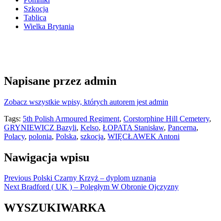
Szkocja
Tablica
Wielka Brytania
Napisane przez
admin
Zobacz wszystkie wpisy, których autorem jest admin
Tags:
5th Polish Armoured Regiment
,
Corstorphine Hill Cemetery
,
GRYNIEWICZ Bazyli
,
Kelso
,
ŁOPATA Stanisław
,
Pancerna
,
Polacy
,
polonia
,
Polska
,
szkocja
,
WIĘCŁAWEK Antoni
Nawigacja wpisu
Previous
Polski Czarny Krzyż – dyplom uznania
Next
Bradford ( UK ) – Poległym W Obronie Ojczyzny
WYSZUKIWARKA