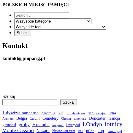
POLSKICH MIEJSC PAMIĘCI
Kontakt
kontakt@pmp.org.pl
Szukaj
Szukaj
1 dywizja pancerna
2 korpus
303
1944
305 dywizjon
307 dywizjon
Belgia
francja
Cemetery
Doncaster
Cardiff
cmentarz
Arnhem
Chester
LOndyn
lotnicy
groby
Holandia
generał
Liverpool
inżynier
Monte Cassino
Newark
pmp
pilot
Newark on trent
PAF
pmp.org.pl