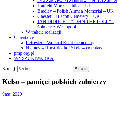
2/Lt Zakrzewski Stanisław – Polish Soldier
Hatfield Moor – tablica – UK
Bradley – Polish Airmen Memorial – UK
Chester – Blacon Cemetery – UK
JAN DIDUCH – “JOHN THE POLL” –
żołnierz z Welshpool.
W trakcie realizacji
Cmentarze
Leicester – Welford Road Cementary
Niemcy – Horstfriedhof Stade – cmentarz
pmp.org.pl
WYSZUKIWARKA
Szukaj:
Kelso – pamięci polskich żołnierzy
9
maj 2020