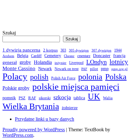
Szukaj
Szukaj
1 dywizja pancerna
2 korpus
303
1944
305 dywizjon
307 dywizjon
Belgia
francja
Cemetery
Doncaster
Cardiff
cmentarz
Arnhem
Chester
LOndyn
lotnicy
groby
Holandia
generał
Liverpool
inżynier
Monte Cassino
Newark
pmp
pilot
Newark on trent
PAF
pmp.org.pl
Polacy
polonia
Polska
polish
Polish Air Force
polskie miejsca pamięci
Polskie groby
UK
szkocja
pomnik
PSZ
RAF
tablica
Walia
sikorski
Wielka Brytania
żołnierze
Przydatne linki u bazy danych
Proudly powered by WordPress
|
Theme: TextBook by
WordPress.com
.