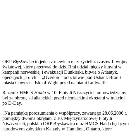
ORP
Błyskawica
to jeden z niewielu niszczycieli z czasów II wojny
światowej, który przetrwał do dziś. Brał udział między innymi w
kampanii norweskiej i ewakuacji Dunkierki, bitwie o Atlantyk,
operacjach „Torch” i „Overlord” oraz bitwie pod Ushant. Bronił
miasta Cowes na Isle of Wight przed nalotami Luftwaffe.
Razem z HMCS
Haida
w 10. Flotylli Niszczycieli odpowiedzialny
był za obronę sił alianckich przed niemieckimi okrętami w trakcie i
po D-Day.
„Na pamiątkę porozumienia o współpracy, zawartego 28.06.2006 r.
pomiędzy dwoma okrętami z 10. Międzynarodowej Flotylli
Niszczycieli, polskim ORP Błyskawica oraz HMCS Haida będącym
narodowym zabytkiem Kanady w Hamilton, Ontario, które