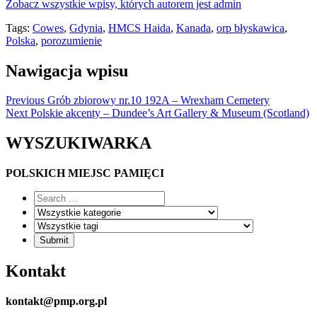
Zobacz wszystkie wpisy, których autorem jest admin
Tags:
Cowes
,
Gdynia
,
HMCS Haida
,
Kanada
,
orp błyskawica
,
Polska
,
porozumienie
Nawigacja wpisu
Previous
Grób zbiorowy nr.10 192A – Wrexham Cemetery
Next
Polskie akcenty – Dundee’s Art Gallery & Museum (Scotland)
WYSZUKIWARKA
POLSKICH MIEJSC PAMIĘCI
Kontakt
kontakt@pmp.org.pl