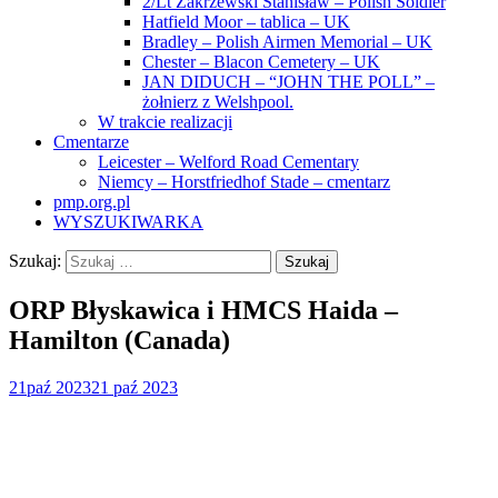
2/Lt Zakrzewski Stanisław – Polish Soldier
Hatfield Moor – tablica – UK
Bradley – Polish Airmen Memorial – UK
Chester – Blacon Cemetery – UK
JAN DIDUCH – “JOHN THE POLL” –
żołnierz z Welshpool.
W trakcie realizacji
Cmentarze
Leicester – Welford Road Cementary
Niemcy – Horstfriedhof Stade – cmentarz
pmp.org.pl
WYSZUKIWARKA
Szukaj:
ORP Błyskawica i HMCS Haida –
Hamilton (Canada)
21
paź 2023
21 paź 2023