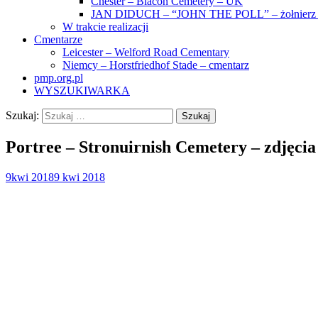
Chester – Blacon Cemetery – UK
JAN DIDUCH – “JOHN THE POLL” – żołnierz z
W trakcie realizacji
Cmentarze
Leicester – Welford Road Cementary
Niemcy – Horstfriedhof Stade – cmentarz
pmp.org.pl
WYSZUKIWARKA
Szukaj:
Portree – Stronuirnish Cemetery – zdjęcia
9
kwi 2018
9 kwi 2018