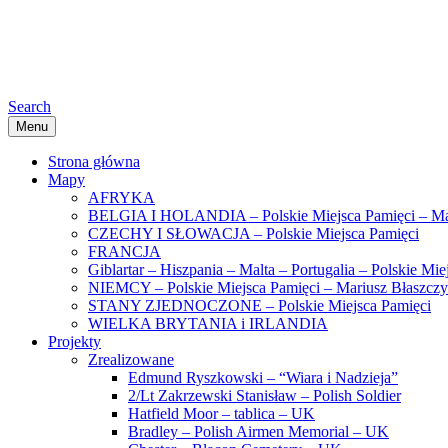
Search
Menu
Strona główna
Mapy
AFRYKA
BELGIA I HOLANDIA – Polskie Miejsca Pamięci – Ma
CZECHY I SŁOWACJA – Polskie Miejsca Pamięci
FRANCJA
Giblartar – Hiszpania – Malta – Portugalia – Polskie Mi
NIEMCY – Polskie Miejsca Pamięci – Mariusz Błaszcz
STANY ZJEDNOCZONE – Polskie Miejsca Pamięci
WIELKA BRYTANIA i IRLANDIA
Projekty
Zrealizowane
Edmund Ryszkowski – “Wiara i Nadzieja”
2/Lt Zakrzewski Stanisław – Polish Soldier
Hatfield Moor – tablica – UK
Bradley – Polish Airmen Memorial – UK