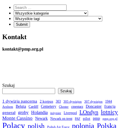
Kontakt
kontakt@pmp.org.pl
Szukaj
Szukaj
1 dywizja pancerna
2 korpus
303
1944
305 dywizjon
307 dywizjon
Belgia
francja
Cemetery
Doncaster
Cardiff
cmentarz
Arnhem
Chester
LOndyn
lotnicy
groby
Holandia
generał
Liverpool
inżynier
Monte Cassino
Newark
pmp
pilot
Newark on trent
PAF
pmp.org.pl
Polacy
polonia
Polska
polish
Polish Air Force