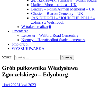
2/Lt Zakrzewski Stanisław – Polish Soldier
Hatfield Moor – tablica – UK
Bradley – Polish Airmen Memorial – UK
Chester – Blacon Cemetery – UK
JAN DIDUCH – “JOHN THE POLL” –
żołnierz z Welshpool.
W trakcie realizacji
Cmentarze
Leicester – Welford Road Cementary
Niemcy – Horstfriedhof Stade – cmentarz
pmp.org.pl
WYSZUKIWARKA
Szukaj:
Grób pułkownika Władysława
Zgorzelskiego – Edynburg
1
kwi 2023
1 kwi 2023