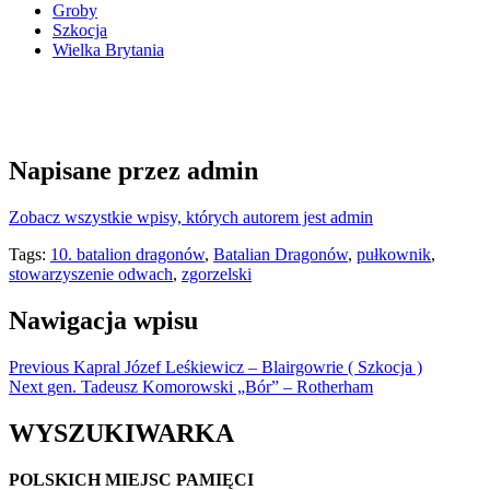
Groby
Szkocja
Wielka Brytania
Napisane przez
admin
Zobacz wszystkie wpisy, których autorem jest admin
Tags:
10. batalion dragonów
,
Batalian Dragonów
,
pułkownik
,
stowarzyszenie odwach
,
zgorzelski
Nawigacja wpisu
Previous
Kapral Józef Leśkiewicz – Blairgowrie ( Szkocja )
Next
gen. Tadeusz Komorowski „Bór” – Rotherham
WYSZUKIWARKA
POLSKICH MIEJSC PAMIĘCI