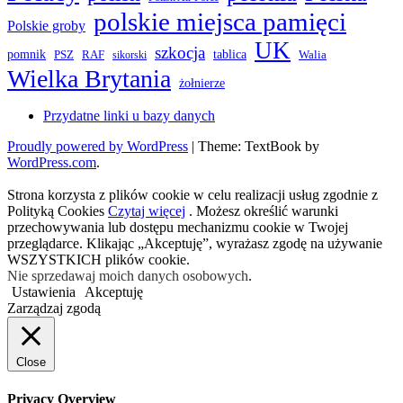
polskie miejsca pamięci
Polskie groby
UK
szkocja
pomnik
PSZ
RAF
tablica
Walia
sikorski
Wielka Brytania
żołnierze
Przydatne linki u bazy danych
Proudly powered by WordPress
|
Theme: TextBook by
WordPress.com
.
Strona korzysta z plików cookie w celu realizacji usług zgodnie z
Polityką Cookies
Czytaj więcej
. Możesz określić warunki
przechowywania lub dostępu mechanizmu cookie w Twojej
przeglądarce. Klikając „Akceptuję”, wyrażasz zgodę na używanie
WSZYSTKICH plików cookie.
Nie sprzedawaj moich danych osobowych
.
Ustawienia
Akceptuję
Zarządzaj zgodą
Close
Privacy Overview