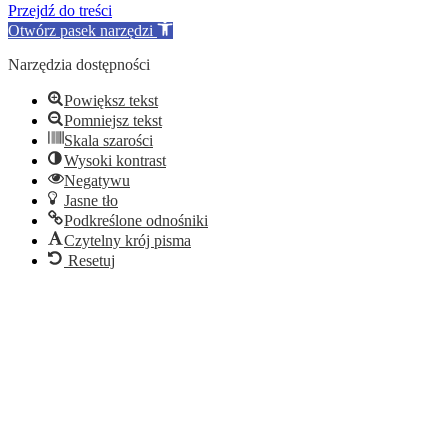
Przejdź do treści
Otwórz pasek narzędzi
Narzędzia dostępności
Powiększ tekst
Pomniejsz tekst
Skala szarości
Wysoki kontrast
Negatywu
Jasne tło
Podkreślone odnośniki
Czytelny krój pisma
Resetuj