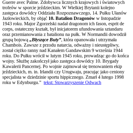
Guerre avec Palme. Zdobywca licznych krajowych i światowych
trofeów w sporcie jeździeckim. W Wielkiej Brytanii kolejno
zastępca dowódcy Oddziału Rozpoznawczego, 14. Pułku Ułanów
Jazłowieckich, by objąć
10. Batalion Dragonów
w listopadzie
1943 roku. Major Zgorzelski nadał dragonom ich fason, esprit de
corps, ostateczny kształt, był inicjatorem ufundowania sztandaru
oraz przemianowania z batalionu na pułk. W Normandii dowodził
grupą bojową
„Błyszące Buty”
, która opanowała i utrzymała
Chambois. Zawsze z przodu natarcia, odważny i nieustępliwy,
został ciężko ranny nad Kanałem Gandawskim 9 września 1944
roku. Do Pułku wrócił w lutym 1945 roku, prowadząc go do końca
wojny. Służbę zakończył jako zastępca dowódcy 10. Brygady
Kawalerii Pancernej. Po wojnie zajmował się trenowaniem ekip
jeździeckich, m. in. Irlandii czy Urugwaju, pracując jako ceniony
specjalista w dziedzinie sportu hippicznego. Zmarł 4 lutego 1998
roku w Edynburgu.”
tekst: Stowarzyszenie Odwach