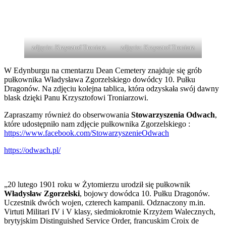
zdjęcie: Krzysztof Troniarz
zdjęcie: Krzysztof Troniarz
W Edynburgu na cmentarzu Dean Cemetery znajduje się grób
pułkownika Władysława Zgorzelskiego dowódcy 10. Pułku
Dragonów. Na zdjęciu kolejna tablica, która odzyskała swój dawny
blask dzięki Panu Krzysztofowi Troniarzowi.
Zapraszamy również do obserwowania
Stowarzyszenia Odwach
,
które udostępniło nam zdjęcie pułkownika Zgorzelskiego :
https://www.facebook.com/StowarzyszenieOdwach
https://odwach.pl/
„20 lutego 1901 roku w Żytomierzu urodził się pułkownik
Władysław Zgorzelski
, bojowy dowódca 10. Pułku Dragonów.
Uczestnik dwóch wojen, czterech kampanii. Odznaczony m.in.
Virtuti Militari IV i V klasy, siedmiokrotnie Krzyżem Walecznych,
brytyjskim Distinguished Service Order, francuskim Croix de