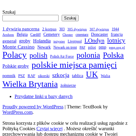
Szukaj
Szukaj
1 dywizja pancerna
2 korpus
303
1944
305 dywizjon
307 dywizjon
Belgia
francja
Cemetery
Doncaster
Cardiff
cmentarz
Arnhem
Chester
LOndyn
lotnicy
groby
Holandia
generał
Liverpool
inżynier
Monte Cassino
Newark
pmp
pilot
Newark on trent
PAF
pmp.org.pl
Polacy
polonia
Polska
polish
Polish Air Force
polskie miejsca pamięci
Polskie groby
UK
szkocja
pomnik
PSZ
RAF
tablica
Walia
sikorski
Wielka Brytania
żołnierze
Przydatne linki u bazy danych
Proudly powered by WordPress
|
Theme: TextBook by
WordPress.com
.
Strona korzysta z plików cookie w celu realizacji usług zgodnie z
Polityką Cookies
Czytaj więcej
. Możesz określić warunki
przechowywania lub dostępu mechanizmu cookie w Twojej