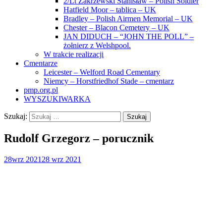
2/Lt Zakrzewski Stanisław – Polish Soldier
Hatfield Moor – tablica – UK
Bradley – Polish Airmen Memorial – UK
Chester – Blacon Cemetery – UK
JAN DIDUCH – “JOHN THE POLL” –
żołnierz z Welshpool.
W trakcie realizacji
Cmentarze
Leicester – Welford Road Cementary
Niemcy – Horstfriedhof Stade – cmentarz
pmp.org.pl
WYSZUKIWARKA
Szukaj:
Rudolf Grzegorz – porucznik
28
wrz 2021
28 wrz 2021