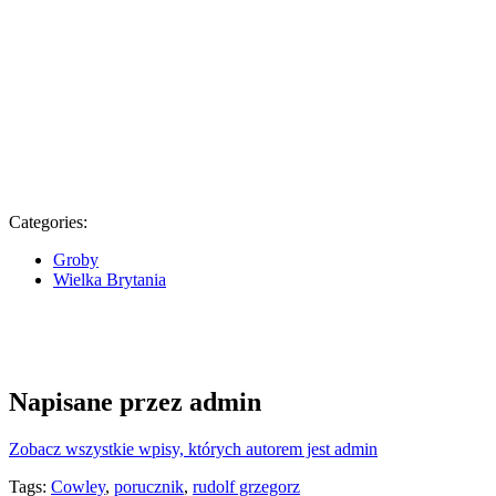
Categories:
Groby
Wielka Brytania
Napisane przez
admin
Zobacz wszystkie wpisy, których autorem jest admin
Tags:
Cowley
,
porucznik
,
rudolf grzegorz