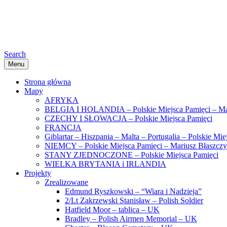
Search
Menu
Strona główna
Mapy
AFRYKA
BELGIA I HOLANDIA – Polskie Miejsca Pamięci – Ma
CZECHY I SŁOWACJA – Polskie Miejsca Pamięci
FRANCJA
Giblartar – Hiszpania – Malta – Portugalia – Polskie Mi
NIEMCY – Polskie Miejsca Pamięci – Mariusz Błaszcz
STANY ZJEDNOCZONE – Polskie Miejsca Pamięci
WIELKA BRYTANIA i IRLANDIA
Projekty
Zrealizowane
Edmund Ryszkowski – “Wiara i Nadzieja”
2/Lt Zakrzewski Stanisław – Polish Soldier
Hatfield Moor – tablica – UK
Bradley – Polish Airmen Memorial – UK