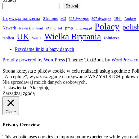
Szukaj
1 dywizja pancerna
2 korpus
303
1944
305 dywizjon
307 dywizjon
Arnhem
Polacy
polis
Newark
pmp
pilot
Newark on trent
PAF
pmp.org.pl
Wielka Brytania
UK
żołnierze
tablica
Walia
Przydatne linki u bazy danych
Proudly powered by WordPress
|
Theme: TextBook by
WordPress.c
Strona korzysta z plików cookie w celu realizacji usług zgodnie z Po
„Akceptuję”, wyrażasz zgodę na używanie WSZYSTKICH plików c
Nie sprzedawaj moich danych osobowych
.
Ustawienia
Akceptuję
Zarządzaj zgodą
Close
Privacy Overview
This website uses cookies to improve your experience while you navigat