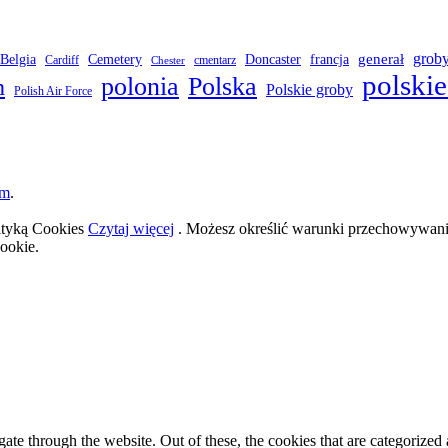
grob
Belgia
francja
generał
Cemetery
Doncaster
Cardiff
cmentarz
Chester
polskie
polonia
Polska
h
Polskie groby
Polish Air Force
om
.
lityką Cookies
Czytaj więcej
. Możesz określić warunki przechowywania
ookie.
e through the website. Out of these, the cookies that are categorized a