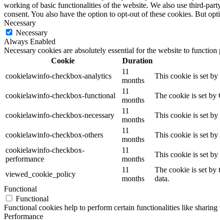
working of basic functionalities of the website. We also use third-pa
consent. You also have the option to opt-out of these cookies. But op
Necessary
Necessary
Always Enabled
Necessary cookies are absolutely essential for the website to function
Cookie
Duration
11
cookielawinfo-checkbox-analytics
This cookie is set b
months
11
cookielawinfo-checkbox-functional
The cookie is set by
months
11
cookielawinfo-checkbox-necessary
This cookie is set b
months
11
cookielawinfo-checkbox-others
This cookie is set b
months
cookielawinfo-checkbox-
11
This cookie is set b
performance
months
11
The cookie is set by
viewed_cookie_policy
months
data.
Functional
Functional
Functional cookies help to perform certain functionalities like sharing 
Performance