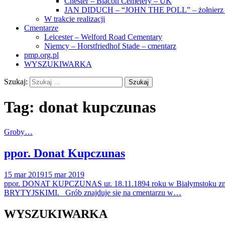
Chester – Blacon Cemetery – UK
JAN DIDUCH – “JOHN THE POLL” – żołnierz z
W trakcie realizacji
Cmentarze
Leicester – Welford Road Cementary
Niemcy – Horstfriedhof Stade – cmentarz
pmp.org.pl
WYSZUKIWARKA
Szukaj:
Tag:
donat kupczunas
Groby…
ppor. Donat Kupczunas
15 mar 2019
15 mar 2019
ppor. DONAT KUPCZUNAS ur. 18.11.1894 roku w Białymstoku 
BRYTYJSKIMI. Grób znajduje się na cmentarzu w…
WYSZUKIWARKA