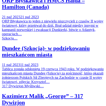
ORP Błyskawica i HMCS Haida –
Hamilton (Canada)
21 paź 2023
21 paź 2023
ORP Błyskawica to jeden z niewielu niszczycieli z czasów II wojny
światowej, który przetrwał do dziś. Brał udział między innymi w
kampanii norweskiej i ewakuacji Dunkierki, bitwie o Atlantyk,
operacjach…
Szkocja…
Dundee (Szkocja)- w podziękowaniu
mieszkańcom miasta
11 paź 2023
11 paź 2023
Tablica została odsłonięta 19 czerwca 1943 roku. W podziękowaniu
mieszkańcom miasta Dundee (Szkocja) za gościnność, którą okazali
żołnierzom Polskich Sił Zbrojnych na Zachodzie w czasie II wojny
światowej. zdjęcia: Krzysztof…
317 Dywizjon Myśliwski…
Kazimierz Malik „George” – 317
Dywizjon