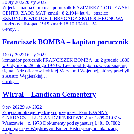
20 sty 2022
20 sty 2022
Zdjęcia: Joanna Garbacz porucznik KAZIMIERZ GODLEWSKI
CENTR. ZAOP. MAT. zmarł: 8.2.1944 lat 41 strzelec
SZKUNCIK WIKTOR 1. BRYGADA SPADOCHRONOWA
urodzony: listopad 1919 zmarł: 18.10.1944 lat 24 …
Groby…
Franciszek BOMBA – kapitan porucznik
16 sty 2022
16 sty 2022
komandor porucznik FRANCISZEK BOMBA ur. 2 grudnia 1886
w Gdyni zm. 28 lutego 1940 w Liverpool Jego nazwisko znajduje
się na liście oficerów Polskiej Marynarki Wojennej, którzy przybyli
z Austro-Węgierskiej…
Groby…
Wirral – Landican Cementery
9 sty 2022
9 sty 2022
Zdjęcia publikujemy dzięki uprzejmości Pani JOANNY
GARBACZ . LUCJAN DZIENISIEWICZ ur. 1899-01-07 w
Warszawie z, 1973 Dokumenty pod sygnaturą I.481.D.7882
znajdują się w Wojskowym Biurze Historycznym. lokalizacja
grobu:…