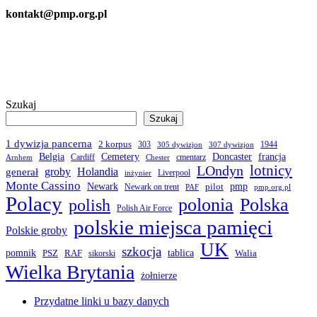
kontakt@pmp.org.pl
Szukaj
Szukaj
1 dywizja pancerna
2 korpus
303
1944
305 dywizjon
307 dywizjon
Belgia
francja
Cemetery
Doncaster
Cardiff
cmentarz
Arnhem
Chester
LOndyn
lotnicy
groby
Holandia
generał
Liverpool
inżynier
Monte Cassino
Newark
pmp
pilot
Newark on trent
PAF
pmp.org.pl
Polacy
polonia
Polska
polish
Polish Air Force
polskie miejsca pamięci
Polskie groby
UK
szkocja
pomnik
PSZ
RAF
tablica
Walia
sikorski
Wielka Brytania
żołnierze
Przydatne linki u bazy danych