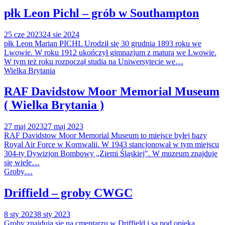
płk Leon Pichl – grób w Southampton
25 cze 2023
24 sie 2024
płk Leon Marian PICHL Urodził się 30 grudnia 1893 roku we
Lwowie. W roku 1912 ukończył gimnazjum z maturą we Lwowie.
W tym też roku rozpoczął studia na Uniwersytecie we…
Wielka Brytania
RAF Davidstow Moor Memorial Museum
( Wielka Brytania )
27 maj 2023
27 maj 2023
RAF Davidstow Moor Memorial Museum to miejsce byłej bazy
Royal Air Force w Kornwalii. W 1943 stancjonował w tym miejscu
304-ty Dywizjon Bombowy „Ziemi Śląskiej". W muzeum znajduje
się wiele…
Groby…
Driffield – groby CWGC
8 sty 2023
8 sty 2023
Groby znajdują się na cmentarzu w Driffield i są pod opieka