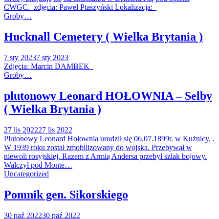
CWGC. zdjęcia: Paweł Ptaszyński Lokalizacja:
Groby…
Hucknall Cemetery ( Wielka Brytania )
7 sty 2023
7 sty 2023
Zdjęcia: Marcin DAMBEK
Groby…
plutonowy Leonard HOŁOWNIA – Selby
( Wielka Brytania )
27 lis 2022
27 lis 2022
Plutonowy Leonard Hołownia urodził się 06.07.1899r. w Kużnicy, .
W 1939 roku został zmobilizowany do wojska. Przebywał w
niewoli rosyjskiej. Razem z Armią Andersa przebył szlak bojowy.
Walczył pod Monte…
Uncategorized
Pomnik gen. Sikorskiego
30 paź 2022
30 paź 2022