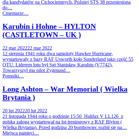
dla kandydatów na Cichociemnych. Poźniej STS 38 przeniesiona
do…
Cmentarze…
Karubin i Hohne – HYLTON
(CASTLETOWN – UK )
22 mar 2022
22 mar 2022
12 sierpnia 1941 roku dwa samoloty Hawker Hurricane,
wystartowały z bazy RAF Usworth koło Sunderland jako część 55
OTU. Liderem lotu był Sgt Stanisław Karubin (V7742).
Towarzyszył mu pilot Zygmund…
Pomniki…
Long Ashton – War Memorial ( Wielka
Brytania )
20 lut 2022
20 lut 2022
21 listopada 1944 roku o godzinie 15:50 Halifax V LL126 z
polską załogą wystartował na lot treningowy z RAF Blyton (
WIelka Brytania). Przed godziną 20 bombowiec rozbił się na…
Miejsca pamięci…