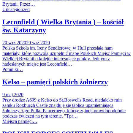
Brytanii. Przez…
Uncategorized
Leconfield ( Wielka Brytania ) – kościół
św. Katarzyny
20 wrz 2020
20 wrz 2020
Polska Szkoła im. Ireny Sendlerowej w Hull przesłała nam
materiały, które pozwolą uzupełnić mape Polskich Miejsc Pamięci w
Wielkiej Brytanii o kolejne interesujące punkty. Jednym z
nadesłanych miejsc jest Leconfield…
Pomniki…
Kelso – pamięci polskich żołnierzy
9 maj 2020
Przy drodze A699 z Kelso do St.Boswells Road, niedaleko ruin
zamku Roxburgh Castle znajduje się tablica upamietniająca
żołnierzy 5-go Pułku Pancernego, którzy zginęli prawdopodobnie
podczas ćwiczeń na tym terenie. "Tpr…
Miejsca pamięci…