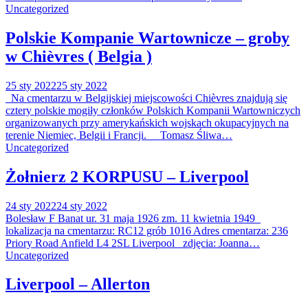
Uncategorized
Polskie Kompanie Wartownicze – groby
w Chièvres ( Belgia )
25 sty 2022
25 sty 2022
Na cmentarzu w Belgijskiej miejscowości Chièvres znajdują się
cztery polskie mogiły członków Polskich Kompanii Wartowniczych
organizowanych przy amerykańskich wojskach okupacyjnych na
terenie Niemiec, Belgii i Francji. Tomasz Śliwa…
Uncategorized
Żołnierz 2 KORPUSU – Liverpool
24 sty 2022
24 sty 2022
Bolesław F Banat ur. 31 maja 1926 zm. 11 kwietnia 1949
lokalizacja na cmentarzu: RC12 grób 1016 Adres cmentarza: 236
Priory Road Anfield L4 2SL Liverpool zdjęcia: Joanna…
Uncategorized
Liverpool – Allerton