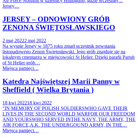
Air Force Northolt w dzielnicy Hillingdon, gdzie wcześniej…
Jersey…
JERSEY – ODNOWIONY GRÓB
ZENONA ŚWIĘTOSŁAWSKIEGO
2 maj 2022
2 maj 2022
Na wyspie Jersey w 1875 roku zmarł uczestnik powstania
listopadowego Zenon Świętosławski. Jego grób znajduje się na
lokalnym cmentarzu w miejscowości St Helier. Dzięki parafii Parish
of St Helier grób…
Miejsca pamięci…
Katedra Najświętszej Marii Panny w
Sheffield ( Wielka Brytania )
18 kwi 2022
18 kwi 2022
"IN MEMORY OF POLISH SOLDIERSWHO GAVE THEIR
LIVES IN THE SECOND WORLD WARFOR OUR FREEDOM
AND YOURSWHO SERVED INTHE NAVY, THE ARMY, THE
AIR FORCE,A.K. THE UNDERGOUND ARMY, IN THE…
Miejsca pamięci…