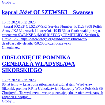
Groby…
kapral Jóżef OLSZEWSKI – Swansea
15 lip 2023
15 lip 2023
kapral JÓZEF OLSZEWSKI Service Number: P/11237808 Polish
Army / K.U.1. zmarł: 14 września 1945 36 lat Grób znajduje się na
cmentarzu SWANSEA (MORRISTON) CEMETERY Section K
Grave 126 https://www.cwgc.org/find-records/find-war-
dead/casualty-details/7502036/jozef-olszewski/
Cmentarze…
ODSŁONIĘCIE POMNIKA
GENERAŁA WŁADYSŁAWA
SIKORSKIEGO
15 lip 2023
15 lip 2023
80 lat temu w katastrofie gibraltarskiej zginął gen. Władysław
Sikorski, premier RP na Uchodźstwie i Naczelny Wódz Polskich Sił
Zbrojnych. To wydarzenie wciąż pozostaje jedną z nierozwiązanych
zagadek II wojny…
Groby…