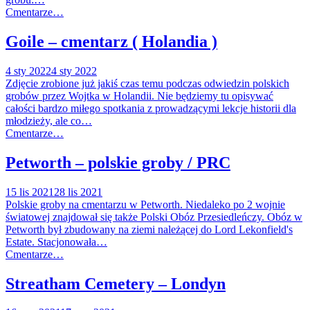
Cmentarze…
Goile – cmentarz ( Holandia )
4 sty 2022
4 sty 2022
Zdjęcie zrobione już jakiś czas temu podczas odwiedzin polskich
grobów przez Wojtka w Holandii. Nie będziemy tu opisywać
całości bardzo miłego spotkania z prowadzącymi lekcje historii dla
młodzieży, ale co…
Cmentarze…
Petworth – polskie groby / PRC
15 lis 2021
28 lis 2021
Polskie groby na cmentarzu w Petworth. Niedaleko po 2 wojnie
światowej znajdował się także Polski Obóz Przesiedleńczy. Obóz w
Petworth był zbudowany na ziemi należącej do Lord Lekonfield's
Estate. Stacjonowała…
Cmentarze…
Streatham Cemetery – Londyn