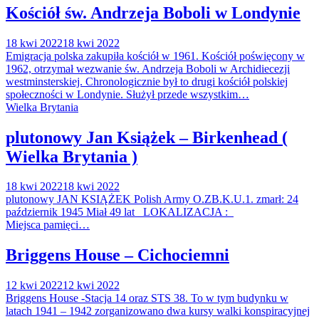
Kościół św. Andrzeja Boboli w Londynie
18 kwi 2022
18 kwi 2022
Emigracja polska zakupiła kościół w 1961. Kościół poświęcony w
1962, otrzymał wezwanie św. Andrzeja Boboli w Archidiecezji
westminsterskiej. Chronologicznie był to drugi kościół polskiej
społeczności w Londynie. Służył przede wszystkim…
Wielka Brytania
plutonowy Jan Książek – Birkenhead (
Wielka Brytania )
18 kwi 2022
18 kwi 2022
plutonowy JAN KSIĄŻEK Polish Army O.ZB.K.U.1. zmarł: 24
październik 1945 Miał 49 lat LOKALIZACJA :
Miejsca pamięci…
Briggens House – Cichociemni
12 kwi 2022
12 kwi 2022
Briggens House -Stacja 14 oraz STS 38. To w tym budynku w
latach 1941 – 1942 zorganizowano dwa kursy walki konspiracyjnej