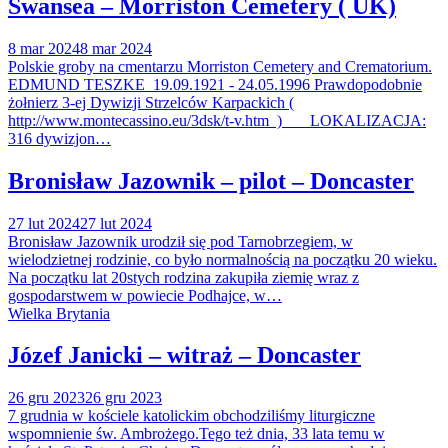
Swansea – Morriston Cemetery ( UK)
8 mar 2024
8 mar 2024
Polskie groby na cmentarzu Morriston Cemetery and Crematorium.
EDMUND TESZKE 19.09.1921 - 24.05.1996 Prawdopodobnie
żołnierz 3-ej Dywizji Strzelców Karpackich (
http://www.montecassino.eu/3dsk/t-v.htm ) LOKALIZACJA:
316 dywizjon…
Bronisław Jazownik – pilot – Doncaster
27 lut 2024
27 lut 2024
Bronisław Jazownik urodził się pod Tarnobrzegiem, w
wielodzietnej rodzinie, co było normalnością na początku 20 wieku.
Na początku lat 20stych rodzina zakupiła ziemię wraz z
gospodarstwem w powiecie Podhajce, w…
Wielka Brytania
Józef Janicki – witraż – Doncaster
26 gru 2023
26 gru 2023
7 grudnia w kościele katolickim obchodziliśmy liturgiczne
wspomnienie św. Ambrożego.Tego też dnia, 33 lata temu w