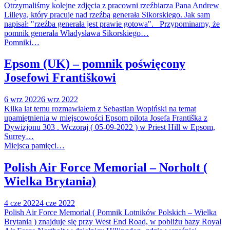
Otrzymaliśmy kolejne zdjęcia z pracowni rzeźbiarza Pana Andrew
Lilleya, który pracuje nad rzeźbą generała Sikorskiego. Jak sam
napisał: "rzeźba generała jest prawie gotowa". Przypominamy, że
pomnik generała Władysława Sikorskiego…
Pomniki…
Epsom (UK) – pomnik poświęcony
Josefowi Františkowi
6 wrz 2022
6 wrz 2022
Kilka lat temu rozmawiałem z Sebastian Wopiński na temat
upamiętnienia w miejscowości Epsom pilota Josefa Františka z
Dywizjonu 303 . Wczoraj ( 05-09-2022 ) w Priest Hill w Epsom,
Surrey…
Miejsca pamięci…
Polish Air Force Memorial – Norholt (
Wielka Brytania)
4 cze 2022
4 cze 2022
Polish Air Force Memorial ( Pomnik Lotników Polskich – Wielka
Brytania ) znajduje się przy West End Road, w pobliżu bazy Royal