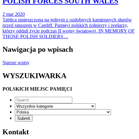
POLISH FORCES SOUTH WALES
2 mar 2020
Tablica umieszczona na jednym z ozdobnych kamiennych słupów
przed ratuszem w Cardiff. Pamięci polskich żołnierzy i żeglarzy,
którzy oddali życie podczas II wojny światowej. IN MEMORY OF
THOSE POLISH SOLDIERS…
Nawigacja po wpisach
Starsze wpisy
WYSZUKIWARKA
POLSKICH MIEJSC PAMIĘCI
Kontakt