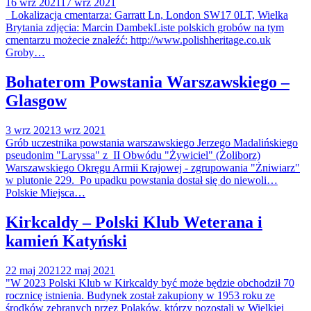
16 wrz 2021
17 wrz 2021
Lokalizacja cmentarza: Garratt Ln, London SW17 0LT, Wielka
Brytania zdjęcia: Marcin DambekListe polskich grobów na tym
cmentarzu możecie znaleźć: http://www.polishheritage.co.uk
Groby…
Bohaterom Powstania Warszawskiego –
Glasgow
3 wrz 2021
3 wrz 2021
Grób uczestnika powstania warszawskiego Jerzego Madalińskiego
pseudonim "Laryssa" z II Obwódu "Żywiciel" (Żoliborz)
Warszawskiego Okręgu Armii Krajowej - zgrupowania "Żniwiarz"
w plutonie 229. Po upadku powstania dostał się do niewoli…
Polskie Miejsca…
Kirkcaldy – Polski Klub Weterana i
kamień Katyński
22 maj 2021
22 maj 2021
"W 2023 Polski Klub w Kirkcaldy być może będzie obchodził 70
rocznicę istnienia. Budynek został zakupiony w 1953 roku ze
środków zebranych przez Polaków, którzy pozostali w Wielkiej