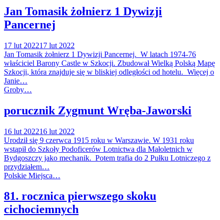
Jan Tomasik żołnierz 1 Dywizji
Pancernej
17 lut 2022
17 lut 2022
Jan Tomasik żołnierz 1 Dywizji Pancernej. W latach 1974-76
właściciel Barony Castle w Szkocji. Zbudował Wielką Polską Mapę
Szkocji, która znajduje się w bliskiej odległości od hotelu. Więcej o
Janie…
Groby…
porucznik Zygmunt Wręba-Jaworski
16 lut 2022
16 lut 2022
Urodził się 9 czerwca 1915 roku w Warszawie. W 1931 roku
wstąpił do Szkoły Podoficerów Lotnictwa dla Małoletnich w
Bydgoszczy jako mechanik. Potem trafia do 2 Pułku Lotniczego z
przydziałem…
Polskie Miejsca…
81. rocznica pierwszego skoku
cichociemnych