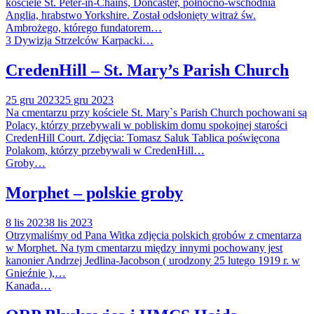
kościele St. Peter-in-Chains, Doncaster, północno-wschodnia
Anglia, hrabstwo Yorkshire. Został odsłonięty witraż św.
Ambrożego, którego fundatorem…
3 Dywizja Strzelców Karpacki…
CredenHill – St. Mary’s Parish Church
25 gru 2023
25 gru 2023
Na cmentarzu przy kościele St. Mary`s Parish Church pochowani są
Polacy, którzy przebywali w pobliskim domu spokojnej starości
CredenHill Court. Zdjęcia: Tomasz Saluk Tablica poświęcona
Polakom, którzy przebywali w CredenHill…
Groby…
Morphet – polskie groby
8 lis 2023
8 lis 2023
Otrzymaliśmy od Pana Witka zdjęcia polskich grobów z cmentarza
w Morphet. Na tym cmentarzu między innymi pochowany jest
kanonier Andrzej Jedlina-Jacobson ( urodzony 25 lutego 1919 r. w
Gnieźnie ),…
Kanada…