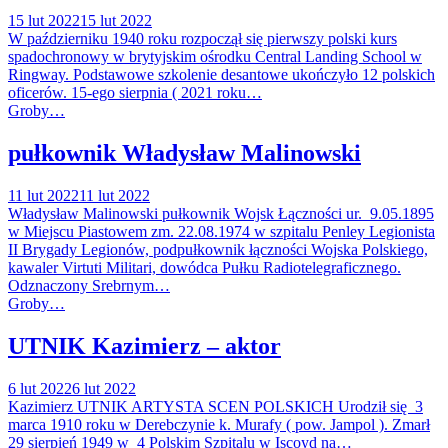
15 lut 2022
15 lut 2022
W październiku 1940 roku rozpoczął się pierwszy polski kurs
spadochronowy w brytyjskim ośrodku Central Landing School w
Ringway. Podstawowe szkolenie desantowe ukończyło 12 polskich
oficerów. 15-ego sierpnia ( 2021 roku…
Groby…
pułkownik Władysław Malinowski
11 lut 2022
11 lut 2022
Władysław Malinowski pułkownik Wojsk Łączności ur. 9.05.1895
w Miejscu Piastowem zm. 22.08.1974 w szpitalu Penley Legionista
II Brygady Legionów, podpułkownik łączności Wojska Polskiego,
kawaler Virtuti Militari, dowódca Pułku Radiotelegraficznego.
Odznaczony Srebrnym…
Groby…
UTNIK Kazimierz – aktor
6 lut 2022
6 lut 2022
Kazimierz UTNIK ARTYSTA SCEN POLSKICH Urodził się 3
marca 1910 roku w Derebczynie k. Murafy ( pow. Jampol ). Zmarł
29 sierpień 1949 w 4 Polskim Szpitalu w Iscoyd na…