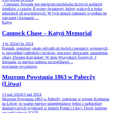
Cmentarz Newark jest miejscem pochówku licznych polskich
lotników z czasów II wojny światowej, którzy walczyli u boku
alianckich sił powietrznych. W tych dniach cmentarz wypełnia się
zniczami i kwiatami,…
Katyn
Cannock Chase – Katyń Memorial
3 lis 2024
3 lis 2024
Pomnik, położony około pół mili od dwóch cmentarzy wojennych,
w niewielkiej odległości od drogi, otoczony drzewami, upamiętnia
ofiary Zbrodni Katyńskiej. W dniu Wszystkich Świętych, 1
listopada, to miejsce nabiera szczególnego…
powstanie styczniowe
Muzeum Powstania 1863 w Paberžy
(Litwa)
13 paź 2024
13 paź 2024
Muzeum Powstania 1863 w Paberžy, położone w rejonie Kėdainiai
na Litwie, to ważne miejsce upamiętniające jedno z najbardziej
dramatycznych wydarzeń w historii Polski i Litwy. Dwór, którego
początki sięgają XVIII…