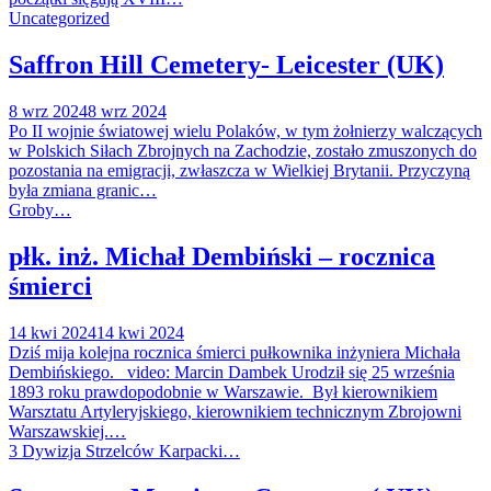
Uncategorized
Saffron Hill Cemetery- Leicester (UK)
8 wrz 2024
8 wrz 2024
Po II wojnie światowej wielu Polaków, w tym żołnierzy walczących
w Polskich Siłach Zbrojnych na Zachodzie, zostało zmuszonych do
pozostania na emigracji, zwłaszcza w Wielkiej Brytanii. Przyczyną
była zmiana granic…
Groby…
płk. inż. Michał Dembiński – rocznica
śmierci
14 kwi 2024
14 kwi 2024
Dziś mija kolejna rocznica śmierci pułkownika inżyniera Michała
Dembińskiego. video: Marcin Dambek Urodził się 25 września
1893 roku prawdopodobnie w Warszawie. Był kierownikiem
Warsztatu Artyleryjskiego, kierownikiem technicznym Zbrojowni
Warszawskiej.…
3 Dywizja Strzelców Karpacki…