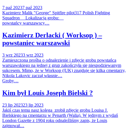
7 paź 2023
7 paź 2023
Kazimierz Malik "George" Spitfire pilot317 Polish Fighting
Squadron Lokalizacja grobu:
powstańcy warszawscy…
Kazimierz Derlacki ( Worksop ) –
powstaniec warszawski
3 wrz 2023
3 wrz 2023
Zamieszczona prośba o odnalezienie i zdjęcie grobu powstańca
warszawskiego na jednej z grup zakończyła się niespodziewanym
sukcesem. Mimo, że w Worksop (|UK) znajduje się kilka cmentarzy,
Nikola Lakovic zaczął własnie…
Groby…
Kim był Louis Joseph Bielski ?
23 lip 2023
23 lip 2023
Jakiś czas temu nasz kolega zrobił zdjęcie grobu Louisa J.
Bielskiego na cmentarzu w Penarth (Walia). W jednym z wydań
London Gazette z 1904 roku odnaleźliśmy zapis, że Louis
zajmował…