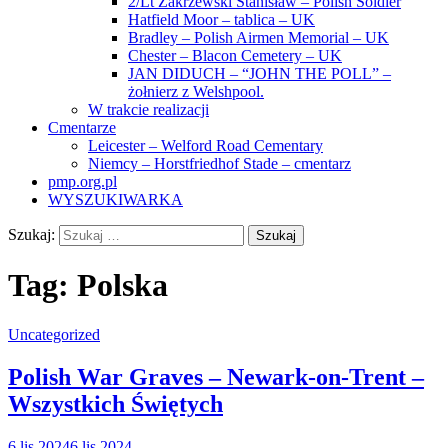
2/Lt Zakrzewski Stanisław – Polish Soldier
Hatfield Moor – tablica – UK
Bradley – Polish Airmen Memorial – UK
Chester – Blacon Cemetery – UK
JAN DIDUCH – “JOHN THE POLL” –
żołnierz z Welshpool.
W trakcie realizacji
Cmentarze
Leicester – Welford Road Cementary
Niemcy – Horstfriedhof Stade – cmentarz
pmp.org.pl
WYSZUKIWARKA
Szukaj:
Tag:
Polska
Uncategorized
Polish War Graves – Newark-on-Trent –
Wszystkich Świętych
6 lis 2024
6 lis 2024