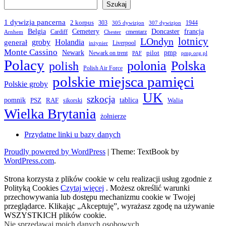
Szukaj
1 dywizja pancerna
2 korpus
303
1944
305 dywizjon
307 dywizjon
Belgia
francja
Cemetery
Doncaster
Cardiff
cmentarz
Arnhem
Chester
LOndyn
lotnicy
groby
Holandia
generał
Liverpool
inżynier
Monte Cassino
Newark
pmp
pilot
Newark on trent
PAF
pmp.org.pl
Polacy
polonia
Polska
polish
Polish Air Force
polskie miejsca pamięci
Polskie groby
UK
szkocja
pomnik
PSZ
RAF
tablica
Walia
sikorski
Wielka Brytania
żołnierze
Przydatne linki u bazy danych
Proudly powered by WordPress
|
Theme: TextBook by
WordPress.com
.
Strona korzysta z plików cookie w celu realizacji usług zgodnie z
Polityką Cookies
Czytaj więcej
. Możesz określić warunki
przechowywania lub dostępu mechanizmu cookie w Twojej
przeglądarce. Klikając „Akceptuję”, wyrażasz zgodę na używanie
WSZYSTKICH plików cookie.
Nie sprzedawaj moich danych osobowych
.