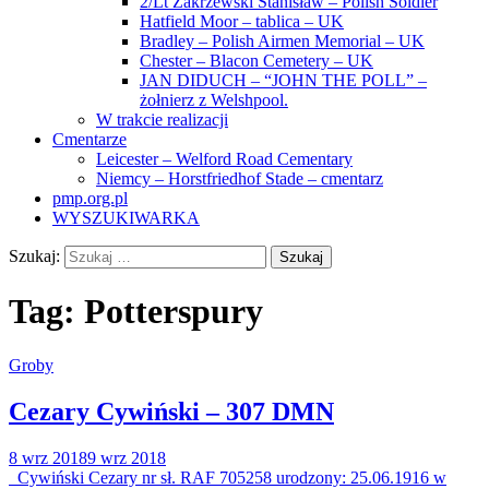
2/Lt Zakrzewski Stanisław – Polish Soldier
Hatfield Moor – tablica – UK
Bradley – Polish Airmen Memorial – UK
Chester – Blacon Cemetery – UK
JAN DIDUCH – “JOHN THE POLL” –
żołnierz z Welshpool.
W trakcie realizacji
Cmentarze
Leicester – Welford Road Cementary
Niemcy – Horstfriedhof Stade – cmentarz
pmp.org.pl
WYSZUKIWARKA
Szukaj:
Tag:
Potterspury
Groby
Cezary Cywiński – 307 DMN
8 wrz 2018
9 wrz 2018
Cywiński Cezary nr sł. RAF 705258 urodzony: 25.06.1916 w