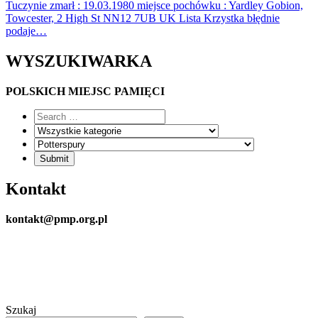
Tuczynie zmarł : 19.03.1980 miejsce pochówku : Yardley Gobion,
Towcester, 2 High St NN12 7UB UK Lista Krzystka błędnie
podaje…
WYSZUKIWARKA
POLSKICH MIEJSC PAMIĘCI
Kontakt
kontakt@pmp.org.pl
Szukaj