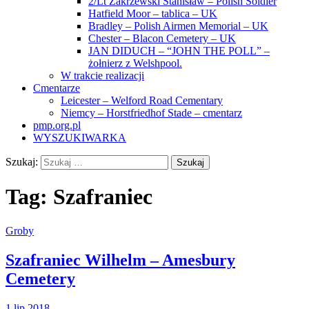
2/Lt Zakrzewski Stanisław – Polish Soldier
Hatfield Moor – tablica – UK
Bradley – Polish Airmen Memorial – UK
Chester – Blacon Cemetery – UK
JAN DIDUCH – “JOHN THE POLL” –
żołnierz z Welshpool.
W trakcie realizacji
Cmentarze
Leicester – Welford Road Cementary
Niemcy – Horstfriedhof Stade – cmentarz
pmp.org.pl
WYSZUKIWARKA
Szukaj:
Tag:
Szafraniec
Groby
Szafraniec Wilhelm – Amesbury
Cemetery
1 lip 2018