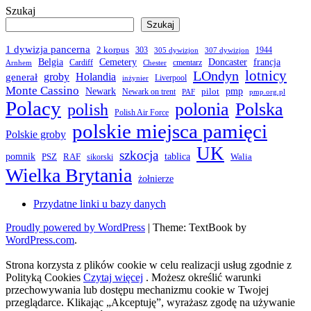
Szukaj
Szukaj
1 dywizja pancerna
2 korpus
303
1944
305 dywizjon
307 dywizjon
Belgia
francja
Cemetery
Doncaster
Cardiff
cmentarz
Arnhem
Chester
LOndyn
lotnicy
groby
Holandia
generał
Liverpool
inżynier
Monte Cassino
Newark
pmp
pilot
Newark on trent
PAF
pmp.org.pl
Polacy
polonia
Polska
polish
Polish Air Force
polskie miejsca pamięci
Polskie groby
UK
szkocja
pomnik
PSZ
RAF
tablica
Walia
sikorski
Wielka Brytania
żołnierze
Przydatne linki u bazy danych
Proudly powered by WordPress
|
Theme: TextBook by
WordPress.com
.
Strona korzysta z plików cookie w celu realizacji usług zgodnie z
Polityką Cookies
Czytaj więcej
. Możesz określić warunki
przechowywania lub dostępu mechanizmu cookie w Twojej
przeglądarce. Klikając „Akceptuję”, wyrażasz zgodę na używanie