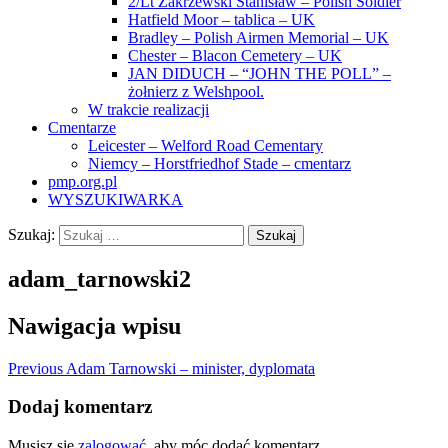
2/Lt Zakrzewski Stanisław – Polish Soldier
Hatfield Moor – tablica – UK
Bradley – Polish Airmen Memorial – UK
Chester – Blacon Cemetery – UK
JAN DIDUCH – “JOHN THE POLL” –
żołnierz z Welshpool.
W trakcie realizacji
Cmentarze
Leicester – Welford Road Cementary
Niemcy – Horstfriedhof Stade – cmentarz
pmp.org.pl
WYSZUKIWARKA
Szukaj:
adam_tarnowski2
Nawigacja wpisu
Previous
Adam Tarnowski – minister, dyplomata
Dodaj komentarz
Musisz się
zalogować
, aby móc dodać komentarz.