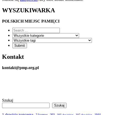
WYSZUKIWARKA
POLSKICH MIEJSC PAMIĘCI
Kontakt
kontakt@pmp.org.pl
Szukaj
Szukaj
1 dywizja pancerna
2 korpus
303
1944
305 dywizjon
307 dywizjon