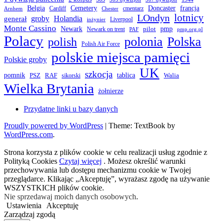
Belgia
francja
Cemetery
Doncaster
Cardiff
cmentarz
Arnhem
Chester
LOndyn
lotnicy
groby
Holandia
generał
Liverpool
inżynier
Monte Cassino
Newark
pmp
pilot
Newark on trent
PAF
pmp.org.pl
Polacy
polonia
Polska
polish
Polish Air Force
polskie miejsca pamięci
Polskie groby
UK
szkocja
pomnik
PSZ
RAF
tablica
Walia
sikorski
Wielka Brytania
żołnierze
Przydatne linki u bazy danych
Proudly powered by WordPress
|
Theme: TextBook by
WordPress.com
.
Strona korzysta z plików cookie w celu realizacji usług zgodnie z
Polityką Cookies
Czytaj więcej
. Możesz określić warunki
przechowywania lub dostępu mechanizmu cookie w Twojej
przeglądarce. Klikając „Akceptuję”, wyrażasz zgodę na używanie
WSZYSTKICH plików cookie.
Nie sprzedawaj moich danych osobowych
.
Ustawienia
Akceptuję
Zarządzaj zgodą