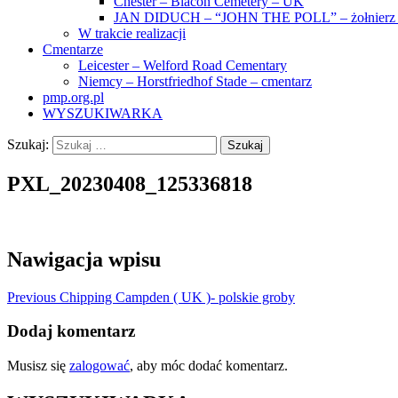
Chester – Blacon Cemetery – UK
JAN DIDUCH – “JOHN THE POLL” – żołnierz z
W trakcie realizacji
Cmentarze
Leicester – Welford Road Cementary
Niemcy – Horstfriedhof Stade – cmentarz
pmp.org.pl
WYSZUKIWARKA
Szukaj:
PXL_20230408_125336818
Nawigacja wpisu
Previous
Chipping Campden ( UK )- polskie groby
Dodaj komentarz
Musisz się
zalogować
, aby móc dodać komentarz.