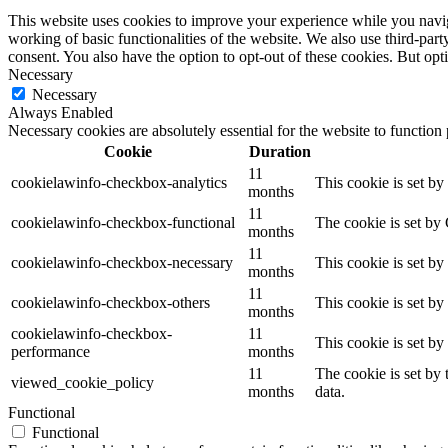
This website uses cookies to improve your experience while you navigat
working of basic functionalities of the website. We also use third-pa
consent. You also have the option to opt-out of these cookies. But op
Necessary
Necessary
Always Enabled
Necessary cookies are absolutely essential for the website to function
Cookie
Duration
11
cookielawinfo-checkbox-analytics
This cookie is set b
months
11
cookielawinfo-checkbox-functional
The cookie is set by
months
11
cookielawinfo-checkbox-necessary
This cookie is set b
months
11
cookielawinfo-checkbox-others
This cookie is set b
months
cookielawinfo-checkbox-
11
This cookie is set b
performance
months
11
The cookie is set by
viewed_cookie_policy
months
data.
Functional
Functional