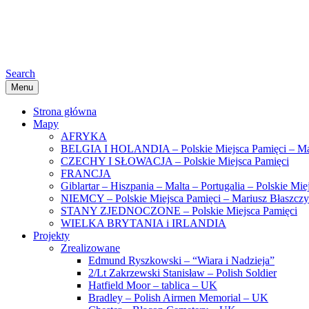
Search
Menu
Strona główna
Mapy
AFRYKA
BELGIA I HOLANDIA – Polskie Miejsca Pamięci – Ma
CZECHY I SŁOWACJA – Polskie Miejsca Pamięci
FRANCJA
Giblartar – Hiszpania – Malta – Portugalia – Polskie Mi
NIEMCY – Polskie Miejsca Pamięci – Mariusz Błaszcz
STANY ZJEDNOCZONE – Polskie Miejsca Pamięci
WIELKA BRYTANIA i IRLANDIA
Projekty
Zrealizowane
Edmund Ryszkowski – “Wiara i Nadzieja”
2/Lt Zakrzewski Stanisław – Polish Soldier
Hatfield Moor – tablica – UK
Bradley – Polish Airmen Memorial – UK