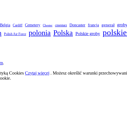
grob
Belgia
francja
generał
Cemetery
Doncaster
Cardiff
cmentarz
Chester
polskie
polonia
Polska
h
Polskie groby
Polish Air Force
om
.
lityką Cookies
Czytaj więcej
. Możesz określić warunki przechowywania
ookie.