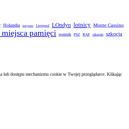
LOndyn
lotnicy
Monte Cassino
y
Holandia
Liverpool
inżynier
 miejsca pamięci
szkocja
pomnik
PSZ
RAF
sikorski
 lub dostępu mechanizmu cookie w Twojej przeglądarce. Klikając