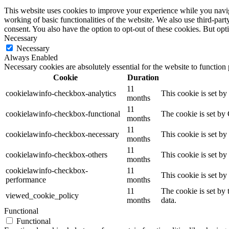
This website uses cookies to improve your experience while you navigat
working of basic functionalities of the website. We also use third-pa
consent. You also have the option to opt-out of these cookies. But op
Necessary
Necessary
Always Enabled
Necessary cookies are absolutely essential for the website to function
Cookie
Duration
11
cookielawinfo-checkbox-analytics
This cookie is set b
months
11
cookielawinfo-checkbox-functional
The cookie is set by
months
11
cookielawinfo-checkbox-necessary
This cookie is set b
months
11
cookielawinfo-checkbox-others
This cookie is set b
months
cookielawinfo-checkbox-
11
This cookie is set b
performance
months
11
The cookie is set by
viewed_cookie_policy
months
data.
Functional
Functional