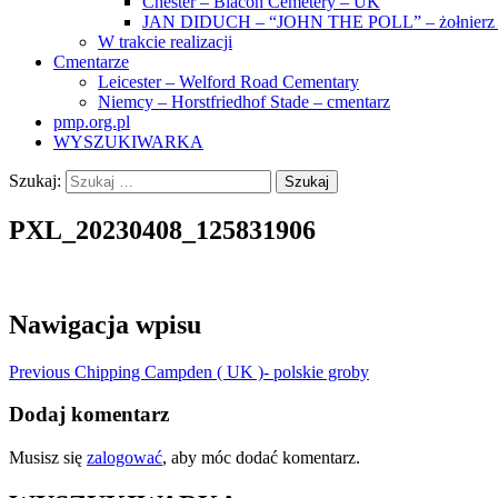
Chester – Blacon Cemetery – UK
JAN DIDUCH – “JOHN THE POLL” – żołnierz z
W trakcie realizacji
Cmentarze
Leicester – Welford Road Cementary
Niemcy – Horstfriedhof Stade – cmentarz
pmp.org.pl
WYSZUKIWARKA
Szukaj:
PXL_20230408_125831906
Nawigacja wpisu
Previous
Chipping Campden ( UK )- polskie groby
Dodaj komentarz
Musisz się
zalogować
, aby móc dodać komentarz.