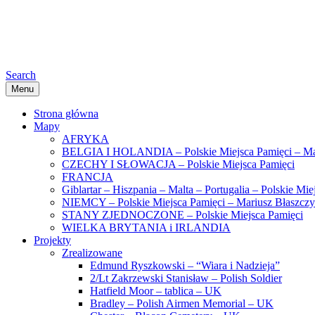
Search
Menu
Strona główna
Mapy
AFRYKA
BELGIA I HOLANDIA – Polskie Miejsca Pamięci – Ma
CZECHY I SŁOWACJA – Polskie Miejsca Pamięci
FRANCJA
Giblartar – Hiszpania – Malta – Portugalia – Polskie Mi
NIEMCY – Polskie Miejsca Pamięci – Mariusz Błaszcz
STANY ZJEDNOCZONE – Polskie Miejsca Pamięci
WIELKA BRYTANIA i IRLANDIA
Projekty
Zrealizowane
Edmund Ryszkowski – “Wiara i Nadzieja”
2/Lt Zakrzewski Stanisław – Polish Soldier
Hatfield Moor – tablica – UK
Bradley – Polish Airmen Memorial – UK