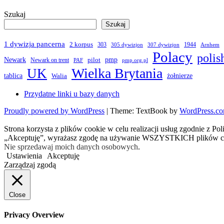
Szukaj
Szukaj
1 dywizja pancerna
2 korpus
303
1944
305 dywizjon
307 dywizjon
Arnhem
Polacy
polis
Newark
pmp
pilot
Newark on trent
PAF
pmp.org.pl
Wielka Brytania
UK
żołnierze
tablica
Walia
Przydatne linki u bazy danych
Proudly powered by WordPress
|
Theme: TextBook by
WordPress.c
Strona korzysta z plików cookie w celu realizacji usług zgodnie z Po
„Akceptuję”, wyrażasz zgodę na używanie WSZYSTKICH plików c
Nie sprzedawaj moich danych osobowych
.
Ustawienia
Akceptuję
Zarządzaj zgodą
Close
Privacy Overview