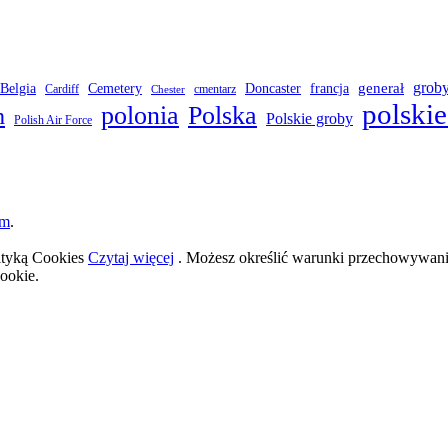
grob
Belgia
francja
generał
Cemetery
Doncaster
Cardiff
cmentarz
Chester
polskie
polonia
Polska
h
Polskie groby
Polish Air Force
om
.
lityką Cookies
Czytaj więcej
. Możesz określić warunki przechowywania
ookie.