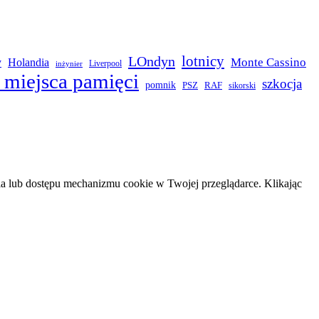
LOndyn
lotnicy
Monte Cassino
y
Holandia
Liverpool
inżynier
 miejsca pamięci
szkocja
pomnik
PSZ
RAF
sikorski
 lub dostępu mechanizmu cookie w Twojej przeglądarce. Klikając