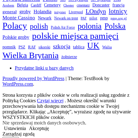
Belgia
francja
Cemetery
Doncaster
Cardiff
cmentarz
Arnhem
Chester
LOndyn
lotnicy
groby
Holandia
generał
Liverpool
inżynier
Monte Cassino
Newark
pmp
pilot
Newark on trent
PAF
pmp.org.pl
Polacy
polonia
Polska
polish
Polish Air Force
polskie miejsca pamięci
Polskie groby
UK
szkocja
pomnik
PSZ
RAF
tablica
Walia
sikorski
Wielka Brytania
żołnierze
Przydatne linki u bazy danych
Proudly powered by WordPress
|
Theme: TextBook by
WordPress.com
.
Strona korzysta z plików cookie w celu realizacji usług zgodnie z
Polityką Cookies
Czytaj więcej
. Możesz określić warunki
przechowywania lub dostępu mechanizmu cookie w Twojej
przeglądarce. Klikając „Akceptuję”, wyrażasz zgodę na używanie
WSZYSTKICH plików cookie.
Nie sprzedawaj moich danych osobowych
.
Ustawienia
Akceptuję
Zarządzaj zgodą