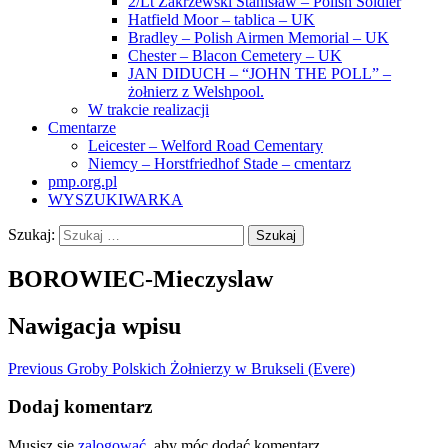
2/Lt Zakrzewski Stanisław – Polish Soldier
Hatfield Moor – tablica – UK
Bradley – Polish Airmen Memorial – UK
Chester – Blacon Cemetery – UK
JAN DIDUCH – “JOHN THE POLL” –
żołnierz z Welshpool.
W trakcie realizacji
Cmentarze
Leicester – Welford Road Cementary
Niemcy – Horstfriedhof Stade – cmentarz
pmp.org.pl
WYSZUKIWARKA
Szukaj:
BOROWIEC-Mieczyslaw
Nawigacja wpisu
Previous
Groby Polskich Żołnierzy w Brukseli (Evere)
Dodaj komentarz
Musisz się
zalogować
, aby móc dodać komentarz.