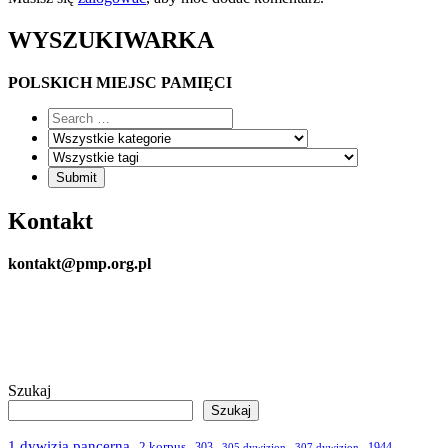
WYSZUKIWARKA
POLSKICH MIEJSC PAMIĘCI
Kontakt
kontakt@pmp.org.pl
Szukaj
Szukaj
1 dywizja pancerna
2 korpus
303
1944
305 dywizjon
307 dywizjon