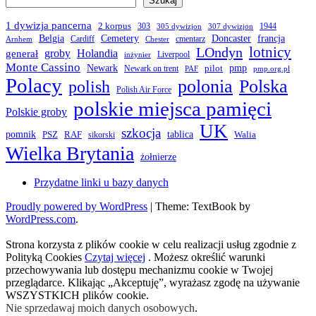
Szukaj
1 dywizja pancerna
2 korpus
303
1944
305 dywizjon
307 dywizjon
Belgia
francja
Cemetery
Doncaster
Cardiff
cmentarz
Arnhem
Chester
LOndyn
lotnicy
groby
Holandia
generał
Liverpool
inżynier
Monte Cassino
Newark
pmp
pilot
Newark on trent
PAF
pmp.org.pl
Polacy
polonia
Polska
polish
Polish Air Force
polskie miejsca pamięci
Polskie groby
UK
szkocja
pomnik
PSZ
RAF
tablica
Walia
sikorski
Wielka Brytania
żołnierze
Przydatne linki u bazy danych
Proudly powered by WordPress
|
Theme: TextBook by
WordPress.com
.
Strona korzysta z plików cookie w celu realizacji usług zgodnie z
Polityką Cookies
Czytaj więcej
. Możesz określić warunki
przechowywania lub dostępu mechanizmu cookie w Twojej
przeglądarce. Klikając „Akceptuję”, wyrażasz zgodę na używanie
WSZYSTKICH plików cookie.
Nie sprzedawaj moich danych osobowych
.