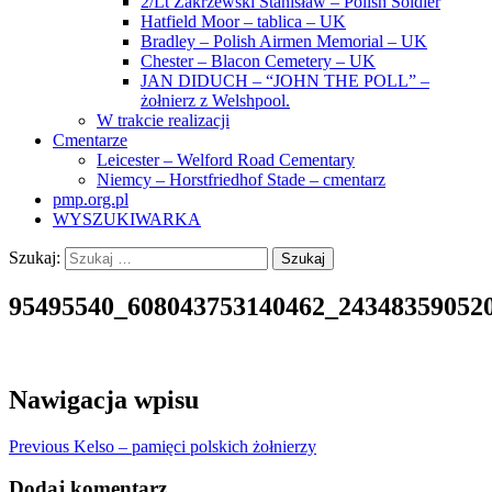
2/Lt Zakrzewski Stanisław – Polish Soldier
Hatfield Moor – tablica – UK
Bradley – Polish Airmen Memorial – UK
Chester – Blacon Cemetery – UK
JAN DIDUCH – “JOHN THE POLL” –
żołnierz z Welshpool.
W trakcie realizacji
Cmentarze
Leicester – Welford Road Cementary
Niemcy – Horstfriedhof Stade – cmentarz
pmp.org.pl
WYSZUKIWARKA
Szukaj:
95495540_608043753140462_24348359052
Nawigacja wpisu
Previous
Kelso – pamięci polskich żołnierzy
Dodaj komentarz