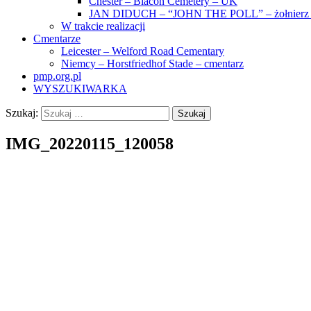
Chester – Blacon Cemetery – UK
JAN DIDUCH – “JOHN THE POLL” – żołnierz z
W trakcie realizacji
Cmentarze
Leicester – Welford Road Cementary
Niemcy – Horstfriedhof Stade – cmentarz
pmp.org.pl
WYSZUKIWARKA
Szukaj:
IMG_20220115_120058