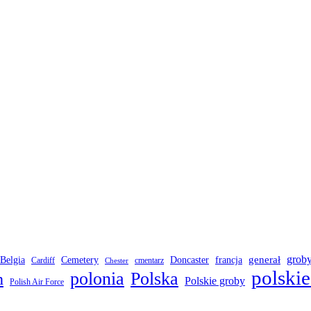
grob
Belgia
francja
generał
Cemetery
Doncaster
Cardiff
cmentarz
Chester
polskie
polonia
Polska
h
Polskie groby
Polish Air Force