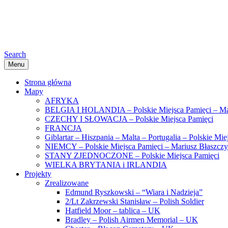
Search
Menu
Strona główna
Mapy
AFRYKA
BELGIA I HOLANDIA – Polskie Miejsca Pamięci – Ma
CZECHY I SŁOWACJA – Polskie Miejsca Pamięci
FRANCJA
Giblartar – Hiszpania – Malta – Portugalia – Polskie Mi
NIEMCY – Polskie Miejsca Pamięci – Mariusz Błaszcz
STANY ZJEDNOCZONE – Polskie Miejsca Pamięci
WIELKA BRYTANIA i IRLANDIA
Projekty
Zrealizowane
Edmund Ryszkowski – “Wiara i Nadzieja”
2/Lt Zakrzewski Stanisław – Polish Soldier
Hatfield Moor – tablica – UK
Bradley – Polish Airmen Memorial – UK