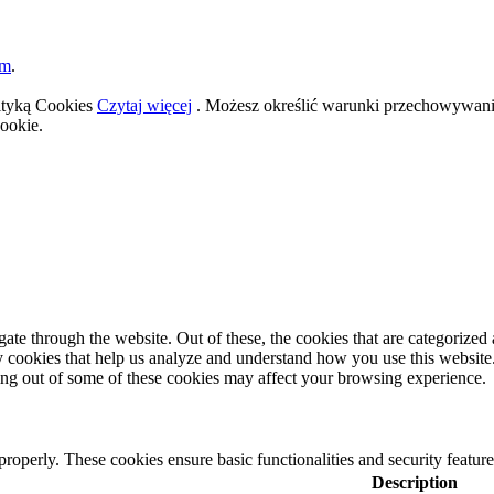
om
.
lityką Cookies
Czytaj więcej
. Możesz określić warunki przechowywania
ookie.
e through the website. Out of these, the cookies that are categorized a
rty cookies that help us analyze and understand how you use this websit
ting out of some of these cookies may affect your browsing experience.
 properly. These cookies ensure basic functionalities and security featu
Description