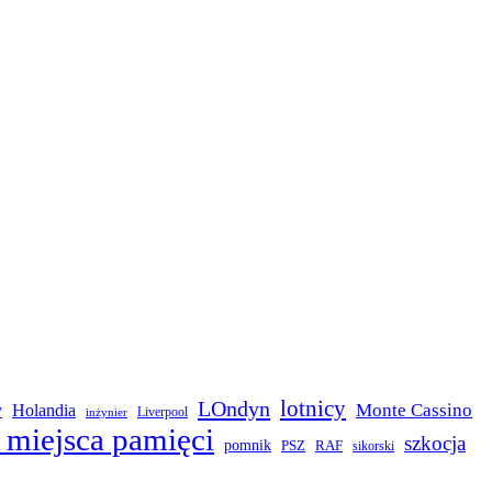
LOndyn
lotnicy
Monte Cassino
y
Holandia
Liverpool
inżynier
 miejsca pamięci
szkocja
pomnik
PSZ
RAF
sikorski