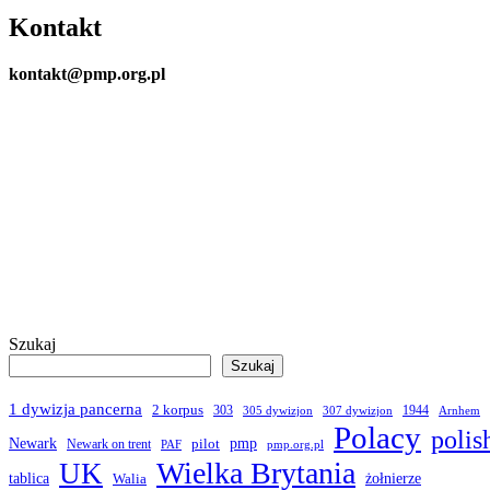
Kontakt
kontakt@pmp.org.pl
Szukaj
Szukaj
1 dywizja pancerna
2 korpus
303
1944
305 dywizjon
307 dywizjon
Arnhem
Polacy
polis
Newark
pmp
pilot
Newark on trent
PAF
pmp.org.pl
Wielka Brytania
UK
żołnierze
tablica
Walia