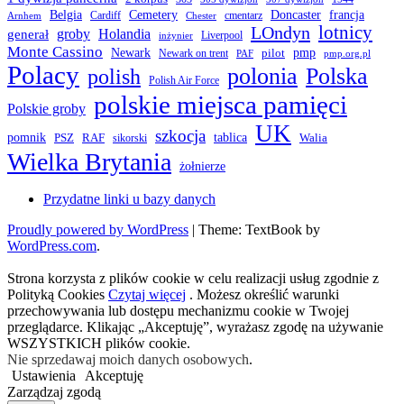
Belgia
francja
Cemetery
Doncaster
Cardiff
cmentarz
Arnhem
Chester
LOndyn
lotnicy
groby
Holandia
generał
Liverpool
inżynier
Monte Cassino
Newark
pmp
pilot
Newark on trent
PAF
pmp.org.pl
Polacy
polonia
Polska
polish
Polish Air Force
polskie miejsca pamięci
Polskie groby
UK
szkocja
pomnik
PSZ
RAF
tablica
Walia
sikorski
Wielka Brytania
żołnierze
Przydatne linki u bazy danych
Proudly powered by WordPress
|
Theme: TextBook by
WordPress.com
.
Strona korzysta z plików cookie w celu realizacji usług zgodnie z
Polityką Cookies
Czytaj więcej
. Możesz określić warunki
przechowywania lub dostępu mechanizmu cookie w Twojej
przeglądarce. Klikając „Akceptuję”, wyrażasz zgodę na używanie
WSZYSTKICH plików cookie.
Nie sprzedawaj moich danych osobowych
.
Ustawienia
Akceptuję
Zarządzaj zgodą