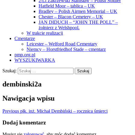
2/Lt Zakrzewski Stanisław – Polish Soldier
Hatfield Moor – tablica – UK
Bradley – Polish Airmen Memorial – UK
Chester – Blacon Cemetery – UK
JAN DIDUCH – “JOHN THE POLL” –
żołnierz z Welshpool.
W trakcie realizacji
Cmentarze
Leicester – Welford Road Cementary
Niemcy – Horstfriedhof Stade – cmentarz
pmp.org.pl
WYSZUKIWARKA
Szukaj:
dembinski2a
Nawigacja wpisu
Previous
płk. inż. Michał Dembiński – rocznica śmierci
Dodaj komentarz
Musisz się
zalogować
, aby móc dodać komentarz.