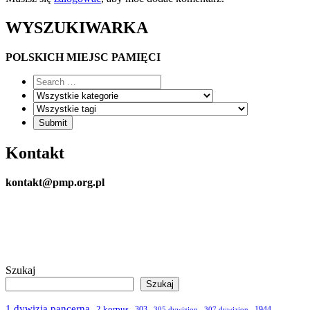
WYSZUKIWARKA
POLSKICH MIEJSC PAMIĘCI
Kontakt
kontakt@pmp.org.pl
Szukaj
Szukaj
1 dywizja pancerna
2 korpus
303
1944
305 dywizjon
307 dywizjon