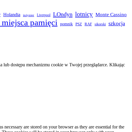
LOndyn
lotnicy
Monte Cassino
y
Holandia
Liverpool
inżynier
 miejsca pamięci
szkocja
pomnik
PSZ
RAF
sikorski
 lub dostępu mechanizmu cookie w Twojej przeglądarce. Klikając
s necessary are stored on your browser as they are essential for the