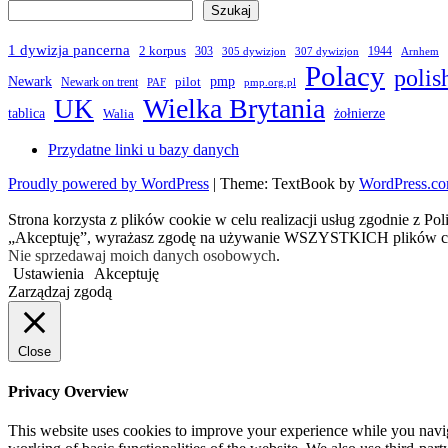
Szukaj
1 dywizja pancerna
2 korpus
303
1944
305 dywizjon
307 dywizjon
Arnhem
Polacy
polis
Newark
pmp
pilot
Newark on trent
PAF
pmp.org.pl
Wielka Brytania
UK
żołnierze
tablica
Walia
Przydatne linki u bazy danych
Proudly powered by WordPress
|
Theme: TextBook by
WordPress.c
Strona korzysta z plików cookie w celu realizacji usług zgodnie z Po
„Akceptuję”, wyrażasz zgodę na używanie WSZYSTKICH plików c
Nie sprzedawaj moich danych osobowych
.
Ustawienia
Akceptuję
Zarządzaj zgodą
Close
Privacy Overview
This website uses cookies to improve your experience while you navigat