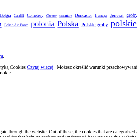
grob
Belgia
francja
generał
Cemetery
Doncaster
Cardiff
cmentarz
Chester
polskie
polonia
Polska
h
Polskie groby
Polish Air Force
om
.
lityką Cookies
Czytaj więcej
. Możesz określić warunki przechowywania
ookie.
e through the website. Out of these, the cookies that are categorized a