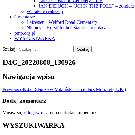
Chester – Blacon Cemetery – UK
JAN DIDUCH – “JOHN THE POLL” – żołnierz z
W trakcie realizacji
Cmentarze
Leicester – Welford Road Cementary
Niemcy – Horstfriedhof Stade – cmentarz
pmp.org.pl
WYSZUKIWARKA
Szukaj:
IMG_20220808_130926
Nawigacja wpisu
Previous
plt. Jan Stanisław Mikliński – cmentarz Morphet ( UK )
Dodaj komentarz
Musisz się
zalogować
, aby móc dodać komentarz.
WYSZUKIWARKA