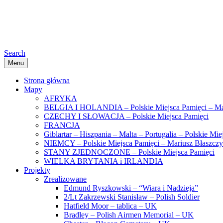
Search
Menu
Strona główna
Mapy
AFRYKA
BELGIA I HOLANDIA – Polskie Miejsca Pamięci – Ma
CZECHY I SŁOWACJA – Polskie Miejsca Pamięci
FRANCJA
Giblartar – Hiszpania – Malta – Portugalia – Polskie Mi
NIEMCY – Polskie Miejsca Pamięci – Mariusz Błaszcz
STANY ZJEDNOCZONE – Polskie Miejsca Pamięci
WIELKA BRYTANIA i IRLANDIA
Projekty
Zrealizowane
Edmund Ryszkowski – “Wiara i Nadzieja”
2/Lt Zakrzewski Stanisław – Polish Soldier
Hatfield Moor – tablica – UK
Bradley – Polish Airmen Memorial – UK