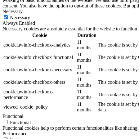
working of basic functionalities of the website. We also use third-pa
consent. You also have the option to opt-out of these cookies. But op
Necessary
Necessary
Always Enabled
Necessary cookies are absolutely essential for the website to function
Cookie
Duration
11
cookielawinfo-checkbox-analytics
This cookie is set b
months
11
cookielawinfo-checkbox-functional
The cookie is set by
months
11
cookielawinfo-checkbox-necessary
This cookie is set b
months
11
cookielawinfo-checkbox-others
This cookie is set b
months
cookielawinfo-checkbox-
11
This cookie is set b
performance
months
11
The cookie is set by
viewed_cookie_policy
months
data.
Functional
Functional
Functional cookies help to perform certain functionalities like sharing 
Performance