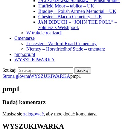
2/Lt Zakrzewski Stanisław – Polish Soldier
Hatfield Moor – tablica – UK
Bradley – Polish Airmen Memorial – UK
Chester – Blacon Cemetery – UK
JAN DIDUCH – “JOHN THE POLL” –
żołnierz z Welshpool.
W trakcie realizacji
Cmentarze
Leicester – Welford Road Cementary
Niemcy – Horstfriedhof Stade – cmentarz
pmp.org.pl
WYSZUKIWARKA
Szukaj:
Strona główna
WYSZUKIWARKA
pmp1
pmp1
Dodaj komentarz
Musisz się
zalogować
, aby móc dodać komentarz.
WYSZUKIWARKA