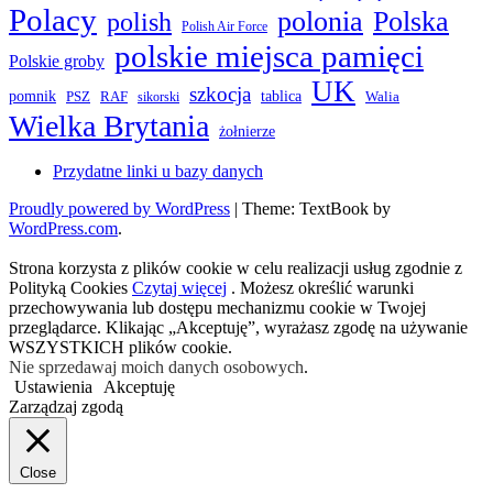
Polacy
polonia
Polska
polish
Polish Air Force
polskie miejsca pamięci
Polskie groby
UK
szkocja
pomnik
PSZ
RAF
tablica
Walia
sikorski
Wielka Brytania
żołnierze
Przydatne linki u bazy danych
Proudly powered by WordPress
|
Theme: TextBook by
WordPress.com
.
Strona korzysta z plików cookie w celu realizacji usług zgodnie z
Polityką Cookies
Czytaj więcej
. Możesz określić warunki
przechowywania lub dostępu mechanizmu cookie w Twojej
przeglądarce. Klikając „Akceptuję”, wyrażasz zgodę na używanie
WSZYSTKICH plików cookie.
Nie sprzedawaj moich danych osobowych
.
Ustawienia
Akceptuję
Zarządzaj zgodą
Close