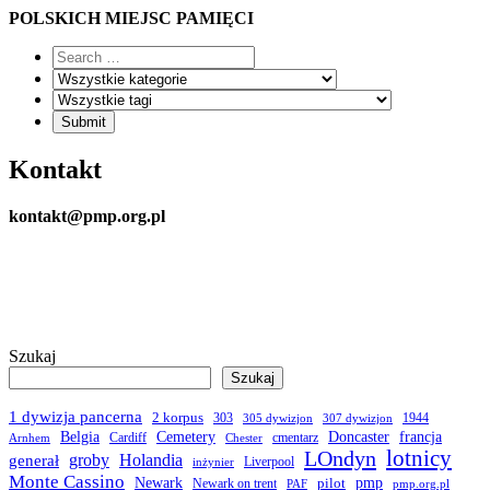
POLSKICH MIEJSC PAMIĘCI
Kontakt
kontakt@pmp.org.pl
Szukaj
Szukaj
1 dywizja pancerna
2 korpus
303
1944
305 dywizjon
307 dywizjon
Belgia
francja
Cemetery
Doncaster
Cardiff
cmentarz
Arnhem
Chester
LOndyn
lotnicy
groby
Holandia
generał
Liverpool
inżynier
Monte Cassino
Newark
pmp
pilot
Newark on trent
PAF
pmp.org.pl