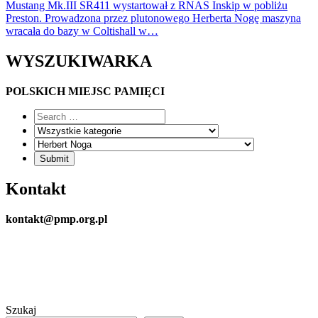
Mustang Mk.III SR411 wystartował z RNAS Inskip w pobliżu
Preston. Prowadzona przez plutonowego Herberta Nogę maszyna
wracała do bazy w Coltishall w…
WYSZUKIWARKA
POLSKICH MIEJSC PAMIĘCI
Kontakt
kontakt@pmp.org.pl
Szukaj