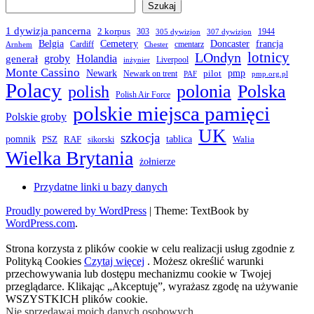
Szukaj
1 dywizja pancerna
2 korpus
303
1944
305 dywizjon
307 dywizjon
Belgia
francja
Cemetery
Doncaster
Cardiff
cmentarz
Arnhem
Chester
LOndyn
lotnicy
groby
Holandia
generał
Liverpool
inżynier
Monte Cassino
Newark
pmp
pilot
Newark on trent
PAF
pmp.org.pl
Polacy
polonia
Polska
polish
Polish Air Force
polskie miejsca pamięci
Polskie groby
UK
szkocja
pomnik
PSZ
RAF
tablica
Walia
sikorski
Wielka Brytania
żołnierze
Przydatne linki u bazy danych
Proudly powered by WordPress
|
Theme: TextBook by
WordPress.com
.
Strona korzysta z plików cookie w celu realizacji usług zgodnie z
Polityką Cookies
Czytaj więcej
. Możesz określić warunki
przechowywania lub dostępu mechanizmu cookie w Twojej
przeglądarce. Klikając „Akceptuję”, wyrażasz zgodę na używanie
WSZYSTKICH plików cookie.
Nie sprzedawaj moich danych osobowych
.