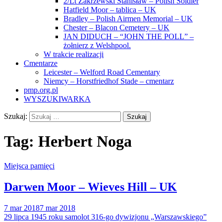
2/Lt Zakrzewski Stanisław – Polish Soldier
Hatfield Moor – tablica – UK
Bradley – Polish Airmen Memorial – UK
Chester – Blacon Cemetery – UK
JAN DIDUCH – “JOHN THE POLL” –
żołnierz z Welshpool.
W trakcie realizacji
Cmentarze
Leicester – Welford Road Cementary
Niemcy – Horstfriedhof Stade – cmentarz
pmp.org.pl
WYSZUKIWARKA
Szukaj:
Tag:
Herbert Noga
Miejsca pamięci
Darwen Moor – Wieves Hill – UK
7 mar 2018
7 mar 2018
29 lipca 1945 roku samolot 316-go dywizjonu „Warszawskiego”