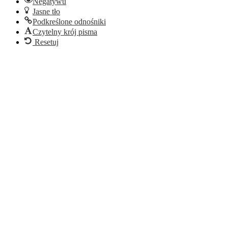
Negatywu
Jasne tło
Podkreślone odnośniki
Czytelny krój pisma
Resetuj