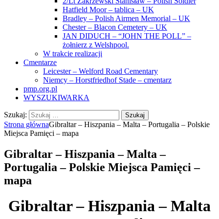
2/Lt Zakrzewski Stanisław – Polish Soldier
Hatfield Moor – tablica – UK
Bradley – Polish Airmen Memorial – UK
Chester – Blacon Cemetery – UK
JAN DIDUCH – “JOHN THE POLL” –
żołnierz z Welshpool.
W trakcie realizacji
Cmentarze
Leicester – Welford Road Cementary
Niemcy – Horstfriedhof Stade – cmentarz
pmp.org.pl
WYSZUKIWARKA
Szukaj:
Strona główna
Gibraltar – Hiszpania – Malta – Portugalia – Polskie
Miejsca Pamięci – mapa
Gibraltar – Hiszpania – Malta –
Portugalia – Polskie Miejsca Pamięci –
mapa
Gibraltar – Hiszpania – Malta