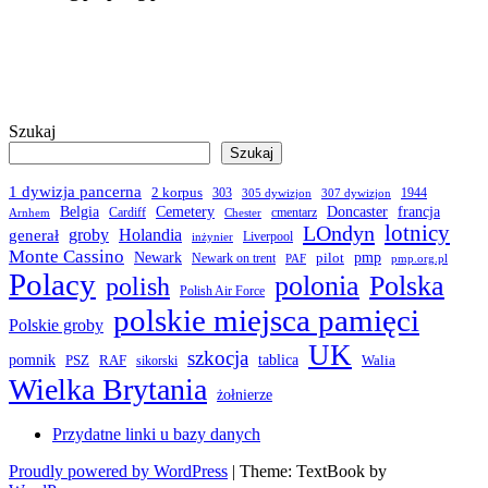
Szukaj
Szukaj
1 dywizja pancerna
2 korpus
303
1944
305 dywizjon
307 dywizjon
Belgia
francja
Cemetery
Doncaster
Cardiff
cmentarz
Arnhem
Chester
LOndyn
lotnicy
groby
Holandia
generał
Liverpool
inżynier
Monte Cassino
Newark
pmp
pilot
Newark on trent
PAF
pmp.org.pl
Polacy
polonia
Polska
polish
Polish Air Force
polskie miejsca pamięci
Polskie groby
UK
szkocja
pomnik
PSZ
RAF
tablica
Walia
sikorski
Wielka Brytania
żołnierze
Przydatne linki u bazy danych
Proudly powered by WordPress
|
Theme: TextBook by