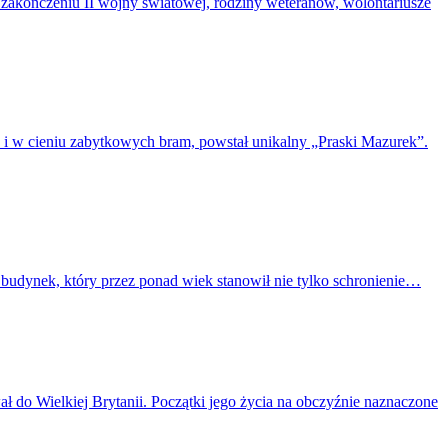
o zakończeniu II wojny światowej, rodziny weteranów, wolontariusze
w i w cieniu zabytkowych bram, powstał unikalny „Praski Mazurek”.
 budynek, który przez ponad wiek stanowił nie tylko schronienie…
do Wielkiej Brytanii. Początki jego życia na obczyźnie naznaczone