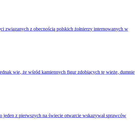
ci związanych z obecnością polskich żołnierzy internowanych w
 jednak wie, że wśród kamiennych figur zdobiących tę wieżę, dumnie
ako jeden z pierwszych na świecie otwarcie wskazywał sprawców