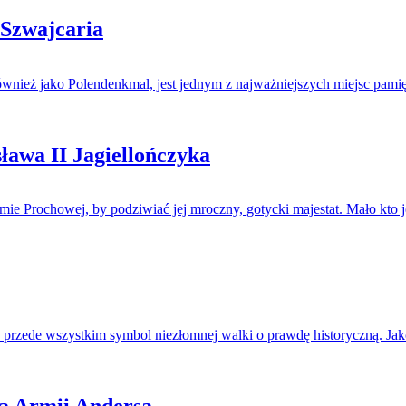
zwajcaria
wnież jako Polendenkmal, jest jednym z najważniejszych miejsc pamię
awa II Jagiellończyka
amie Prochowej, by podziwiać jej mroczny, gotycki majestat. Mało kto
e przede wszystkim symbol niezłomnej walki o prawdę historyczną. J