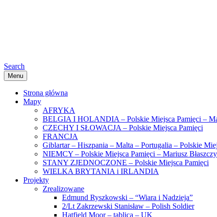
Search
Menu
Strona główna
Mapy
AFRYKA
BELGIA I HOLANDIA – Polskie Miejsca Pamięci – Ma
CZECHY I SŁOWACJA – Polskie Miejsca Pamięci
FRANCJA
Giblartar – Hiszpania – Malta – Portugalia – Polskie Mi
NIEMCY – Polskie Miejsca Pamięci – Mariusz Błaszcz
STANY ZJEDNOCZONE – Polskie Miejsca Pamięci
WIELKA BRYTANIA i IRLANDIA
Projekty
Zrealizowane
Edmund Ryszkowski – “Wiara i Nadzieja”
2/Lt Zakrzewski Stanisław – Polish Soldier
Hatfield Moor – tablica – UK