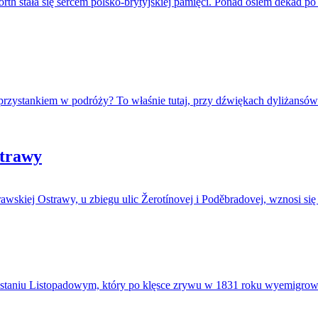
th stała się sercem polsko-brytyjskiej pamięci. Ponad osiem dekad p
o przystankiem w podróży? To właśnie tutaj, przy dźwiękach dyliżansó
strawy
wskiej Ostrawy, u zbiegu ulic Žerotínovej i Poděbradovej, wznosi się
taniu Listopadowym, który po klęsce zrywu w 1831 roku wyemigrował 