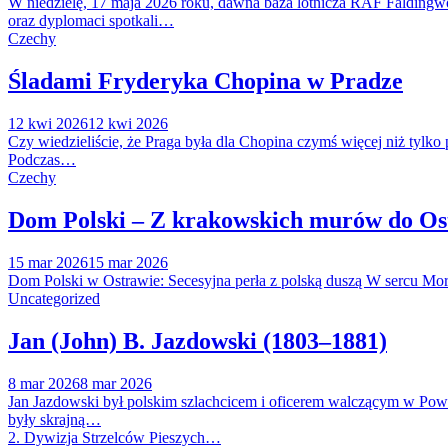
W niedzielę, 17 maja 2026 roku, dawna baza lotnicza RAF Faldingwor
oraz dyplomaci spotkali…
Czechy
Śladami Fryderyka Chopina w Pradze
12 kwi 2026
12 kwi 2026
Czy wiedzieliście, że Praga była dla Chopina czymś więcej niż tylk
Podczas…
Czechy
Dom Polski – Z krakowskich murów do O
15 mar 2026
15 mar 2026
Dom Polski w Ostrawie: Secesyjna perła z polską duszą W sercu Mora
Uncategorized
Jan (John) B. Jazdowski (1803–1881)
8 mar 2026
8 mar 2026
Jan Jazdowski był polskim szlachcicem i oficerem walczącym w Pows
były skrajną…
2. Dywizja Strzelców Pieszych…