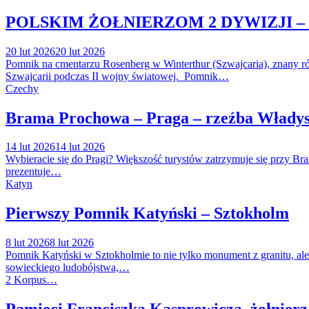
POLSKIM ŻOŁNIERZOM 2 DYWIZJI – S
20 lut 2026
20 lut 2026
Pomnik na cmentarzu Rosenberg w Winterthur (Szwajcaria), znany ró
Szwajcarii podczas II wojny światowej. Pomnik…
Czechy
Brama Prochowa – Praga – rzeźba Władysł
14 lut 2026
14 lut 2026
Wybieracie się do Pragi? Większość turystów zatrzymuje się przy Br
prezentuje…
Katyn
Pierwszy Pomnik Katyński – Sztokholm
8 lut 2026
8 lut 2026
Pomnik Katyński w Sztokholmie to nie tylko monument z granitu, al
sowieckiego ludobójstwa,…
2 Korpus…