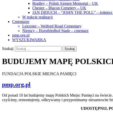
Bradley – Polish Airmen Memorial – UK
Chester – Blacon Cemetery – UK
JAN DIDUCH – “JOHN THE POLL” – żołnierz z
W trakcie realizacji
Cmentarze
Leicester – Welford Road Cementary
Niemcy – Horstfriedhof Stade – cmentarz
pmp.org.pl
WYSZUKIWARKA
Szukaj:
BUDUJEMY MAPĘ POLSKICH
FUNDACJA POLSKIE MIEJSCA PAMIĘCI
pmp.org.pl
Od ponad 10 lat budujemy mapę Polskich Miejsc Pamięci na świecie. 
czyścimy, remontujemy, odkrywamy i przypominamy niesamowite histor
UDOSTĘPNIJ, 