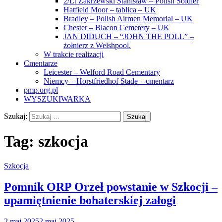
2/Lt Zakrzewski Stanisław – Polish Soldier
Hatfield Moor – tablica – UK
Bradley – Polish Airmen Memorial – UK
Chester – Blacon Cemetery – UK
JAN DIDUCH – “JOHN THE POLL” –
żołnierz z Welshpool.
W trakcie realizacji
Cmentarze
Leicester – Welford Road Cementary
Niemcy – Horstfriedhof Stade – cmentarz
pmp.org.pl
WYSZUKIWARKA
Szukaj:
Tag:
szkocja
Szkocja
Pomnik ORP Orzeł powstanie w Szkocji –
upamiętnienie bohaterskiej załogi
2 maj 2025
2 maj 2025