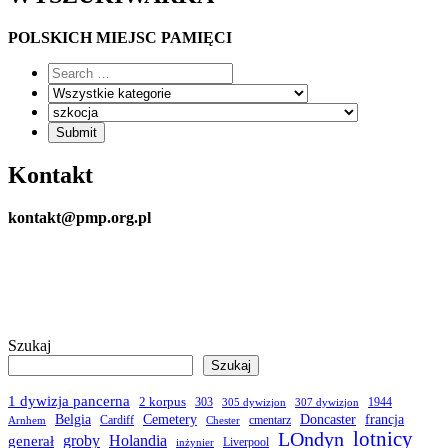
POLSKICH MIEJSC PAMIĘCI
Kontakt
kontakt@pmp.org.pl
Szukaj
Szukaj
1 dywizja pancerna
2 korpus
303
1944
305 dywizjon
307 dywizjon
Belgia
francja
Cemetery
Doncaster
Cardiff
cmentarz
Arnhem
Chester
LOndyn
lotnicy
groby
Holandia
generał
Liverpool
inżynier