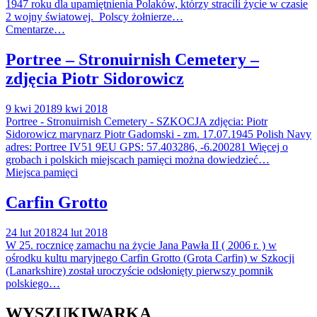
1947 roku dla upamiętnienia Polaków, którzy stracili życie w czasie
2 wojny światowej. Polscy żołnierze…
Cmentarze…
Portree – Stronuirnish Cemetery –
zdjęcia Piotr Sidorowicz
9 kwi 2018
9 kwi 2018
Portree - Stronuirnish Cemetery - SZKOCJA zdjęcia: Piotr
Sidorowicz marynarz Piotr Gadomski - zm. 17.07.1945 Polish Navy
adres: Portree IV51 9EU GPS: 57.403286, -6.200281 Więcej o
grobach i polskich miejscach pamięci można dowiedzieć…
Miejsca pamięci
Carfin Grotto
24 lut 2018
24 lut 2018
W 25. rocznicę zamachu na życie Jana Pawła II ( 2006 r. ) w
ośrodku kultu maryjnego Carfin Grotto (Grota Carfin) w Szkocji
(Lanarkshire) został uroczyście odsłonięty pierwszy pomnik
polskiego…
WYSZUKIWARKA