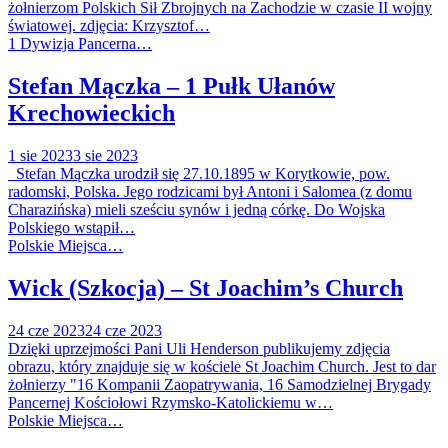
żołnierzom Polskich Sił Zbrojnych na Zachodzie w czasie II wojny
światowej. zdjęcia: Krzysztof…
1 Dywizja Pancerna…
Stefan Mączka – 1 Pułk Ułanów
Krechowieckich
1 sie 2023
3 sie 2023
Stefan Mączka urodził się 27.10.1895 w Korytkowie, pow.
radomski, Polska. Jego rodzicami był Antoni i Salomea (z domu
Charazińska) mieli sześciu synów i jedną córkę. Do Wojska
Polskiego wstąpił…
Polskie Miejsca…
Wick (Szkocja) – St Joachim’s Church
24 cze 2023
24 cze 2023
Dzięki uprzejmości Pani Uli Henderson publikujemy zdjęcia
obrazu, który znajduje się w kościele St Joachim Church. Jest to dar
żołnierzy "16 Kompanii Zaopatrywania, 16 Samodzielnej Brygady
Pancernej Kościołowi Rzymsko-Katolickiemu w…
Polskie Miejsca…