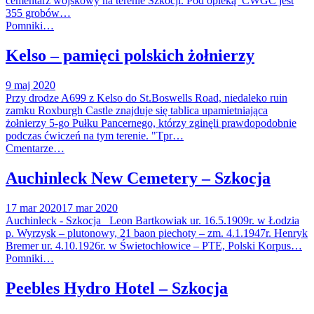
cementarz wojskowy na terenie Szkocji. Pod opieką CWGC jest
355 grobów…
Pomniki…
Kelso – pamięci polskich żołnierzy
9 maj 2020
Przy drodze A699 z Kelso do St.Boswells Road, niedaleko ruin
zamku Roxburgh Castle znajduje się tablica upamietniająca
żołnierzy 5-go Pułku Pancernego, którzy zginęli prawdopodobnie
podczas ćwiczeń na tym terenie. "Tpr…
Cmentarze…
Auchinleck New Cemetery – Szkocja
17 mar 2020
17 mar 2020
Auchinleck - Szkocja Leon Bartkowiak ur. 16.5.1909r. w Łodzia
p. Wyrzysk – plutonowy, 21 baon piechoty – zm. 4.1.1947r. Henryk
Bremer ur. 4.10.1926r. w Świetochłowice – PTE, Polski Korpus…
Pomniki…
Peebles Hydro Hotel – Szkocja