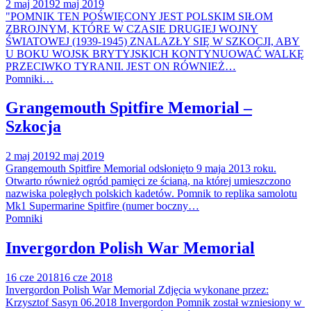
2 maj 2019
2 maj 2019
"POMNIK TEN POŚWIĘCONY JEST POLSKIM SIŁOM
ZBROJNYM, KTÓRE W CZASIE DRUGIEJ WOJNY
ŚWIATOWEJ (1939-1945) ZNALAZŁY SIĘ W SZKOCJI, ABY
U BOKU WOJSK BRYTYJSKICH KONTYNUOWAĆ WALKĘ
PRZECIWKO TYRANII. JEST ON RÓWNIEŻ…
Pomniki…
Grangemouth Spitfire Memorial –
Szkocja
2 maj 2019
2 maj 2019
Grangemouth Spitfire Memorial odsłonięto 9 maja 2013 roku.
Otwarto również ogród pamięci ze ścianą, na której umieszczono
nazwiska poległych polskich kadetów. Pomnik to replika samolotu
Mk1 Supermarine Spitfire (numer boczny…
Pomniki
Invergordon Polish War Memorial
16 cze 2018
16 cze 2018
Invergordon Polish War Memorial Zdjęcia wykonane przez:
Krzysztof Sasyn 06.2018 Invergordon Pomnik został wzniesiony w