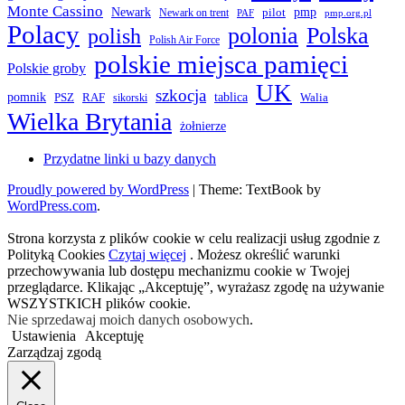
Monte Cassino
Newark
pmp
pilot
Newark on trent
PAF
pmp.org.pl
Polacy
polonia
Polska
polish
Polish Air Force
polskie miejsca pamięci
Polskie groby
UK
szkocja
pomnik
PSZ
RAF
tablica
Walia
sikorski
Wielka Brytania
żołnierze
Przydatne linki u bazy danych
Proudly powered by WordPress
|
Theme: TextBook by
WordPress.com
.
Strona korzysta z plików cookie w celu realizacji usług zgodnie z
Polityką Cookies
Czytaj więcej
. Możesz określić warunki
przechowywania lub dostępu mechanizmu cookie w Twojej
przeglądarce. Klikając „Akceptuję”, wyrażasz zgodę na używanie
WSZYSTKICH plików cookie.
Nie sprzedawaj moich danych osobowych
.
Ustawienia
Akceptuję
Zarządzaj zgodą