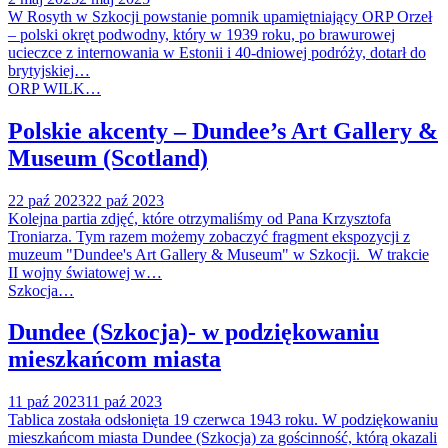
W Rosyth w Szkocji powstanie pomnik upamiętniający ORP Orzeł
– polski okręt podwodny, który w 1939 roku, po brawurowej
ucieczce z internowania w Estonii i 40-dniowej podróży, dotarł do
brytyjskiej…
ORP WILK…
Polskie akcenty – Dundee’s Art Gallery &
Museum (Scotland)
22 paź 2023
22 paź 2023
Kolejna partia zdjęć, które otrzymaliśmy od Pana Krzysztofa
Troniarza. Tym razem możemy zobaczyć fragment ekspozycji z
muzeum "Dundee's Art Gallery & Museum" w Szkocji. W trakcie
II wojny światowej w…
Szkocja…
Dundee (Szkocja)- w podziękowaniu
mieszkańcom miasta
11 paź 2023
11 paź 2023
Tablica została odsłonięta 19 czerwca 1943 roku. W podziękowaniu
mieszkańcom miasta Dundee (Szkocja) za gościnność, którą okazali