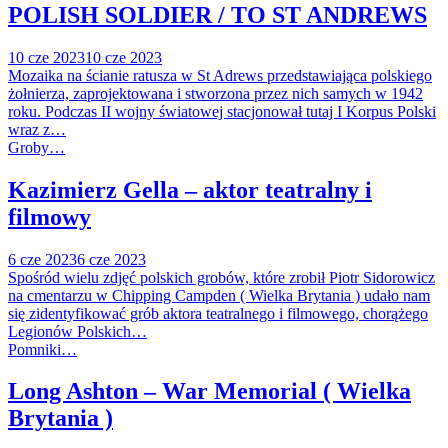
POLISH SOLDIER / TO ST ANDREWS
10 cze 2023
10 cze 2023
Mozaika na ścianie ratusza w St Adrews przedstawiająca polskiego
żołnierza, zaprojektowana i stworzona przez nich samych w 1942
roku. Podczas II wojny światowej stacjonował tutaj I Korpus Polski
wraz z…
Groby…
Kazimierz Gella – aktor teatralny i
filmowy
6 cze 2023
6 cze 2023
Spośród wielu zdjęć polskich grobów, które zrobił Piotr Sidorowicz
na cmentarzu w Chipping Campden ( Wielka Brytania ) udało nam
się zidentyfikować grób aktora teatralnego i filmowego, chorążego
Legionów Polskich…
Pomniki…
Long Ashton – War Memorial ( Wielka
Brytania )