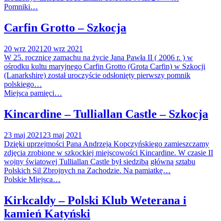
Pomniki…
Carfin Grotto – Szkocja
20 wrz 2021
20 wrz 2021
W 25. rocznicę zamachu na życie Jana Pawła II ( 2006 r. ) w
ośrodku kultu maryjnego Carfin Grotto (Grota Carfin) w Szkocji
(Lanarkshire) został uroczyście odsłonięty pierwszy pomnik
polskiego…
Miejsca pamięci…
Kincardine – Tulliallan Castle – Szkocja
23 maj 2021
23 maj 2021
Dzięki uprzejmości Pana Andrzeja Kopczyńskiego zamieszczamy
zdjęcia zrobione w szkockiej miejscowości Kincardine. W czasie II
wojny światowej Tulliallan Castle był siedzibą główną sztabu
Polskich Sil Zbrojnych na Zachodzie. Na pamiatkę…
Polskie Miejsca…
Kirkcaldy – Polski Klub Weterana i
kamień Katyński