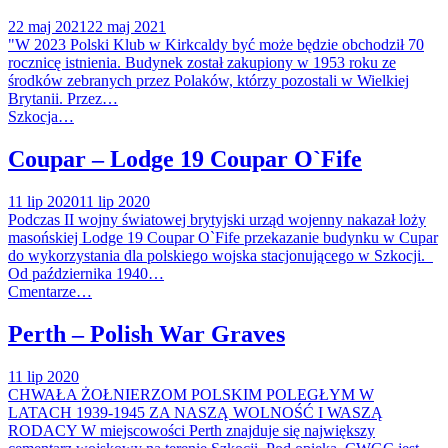
22 maj 2021
22 maj 2021
"W 2023 Polski Klub w Kirkcaldy być może będzie obchodził 70
rocznicę istnienia. Budynek został zakupiony w 1953 roku ze
środków zebranych przez Polaków, którzy pozostali w Wielkiej
Brytanii. Przez…
Szkocja…
Coupar – Lodge 19 Coupar O`Fife
11 lip 2020
11 lip 2020
Podczas II wojny światowej brytyjski urząd wojenny nakazał loży
masońskiej Lodge 19 Coupar O`Fife przekazanie budynku w Cupar
do wykorzystania dla polskiego wojska stacjonującego w Szkocji.
Od października 1940…
Cmentarze…
Perth – Polish War Graves
11 lip 2020
CHWAŁA ŻOŁNIERZOM POLSKIM POLEGŁYM W
LATACH 1939-1945 ZA NASZĄ WOLNOŚĆ I WASZĄ
RODACY W miejscowości Perth znajduje się największy