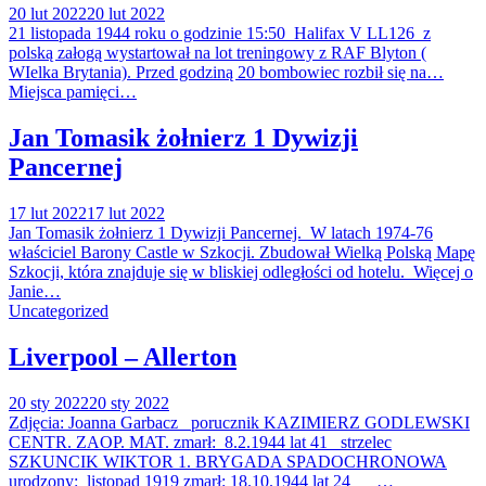
20 lut 2022
20 lut 2022
21 listopada 1944 roku o godzinie 15:50 Halifax V LL126 z
polską załogą wystartował na lot treningowy z RAF Blyton (
WIelka Brytania). Przed godziną 20 bombowiec rozbił się na…
Miejsca pamięci…
Jan Tomasik żołnierz 1 Dywizji
Pancernej
17 lut 2022
17 lut 2022
Jan Tomasik żołnierz 1 Dywizji Pancernej. W latach 1974-76
właściciel Barony Castle w Szkocji. Zbudował Wielką Polską Mapę
Szkocji, która znajduje się w bliskiej odległości od hotelu. Więcej o
Janie…
Uncategorized
Liverpool – Allerton
20 sty 2022
20 sty 2022
Zdjęcia: Joanna Garbacz porucznik KAZIMIERZ GODLEWSKI
CENTR. ZAOP. MAT. zmarł: 8.2.1944 lat 41 strzelec
SZKUNCIK WIKTOR 1. BRYGADA SPADOCHRONOWA
urodzony: listopad 1919 zmarł: 18.10.1944 lat 24 …