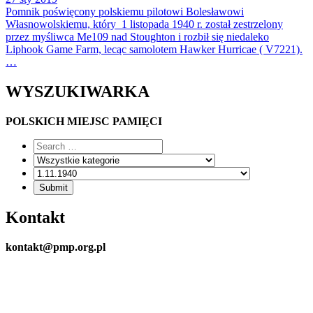
Pomnik poświęcony polskiemu pilotowi Bolesławowi
Własnowolskiemu, który 1 listopada 1940 r. został zestrzelony
przez myśliwca Me109 nad Stoughton i rozbił się niedaleko
Liphook Game Farm, lecąc samolotem Hawker Hurricae ( V7221).
…
WYSZUKIWARKA
POLSKICH MIEJSC PAMIĘCI
Kontakt
kontakt@pmp.org.pl