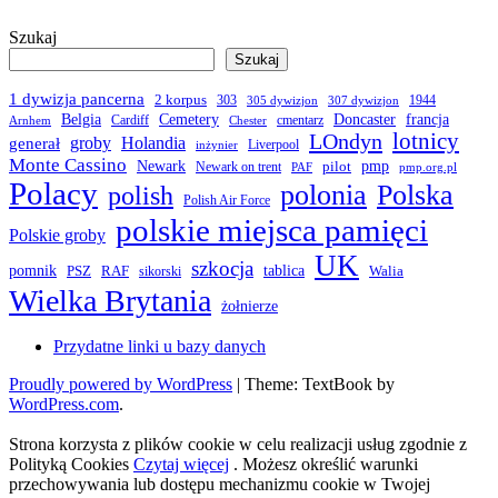
Szukaj
Szukaj
1 dywizja pancerna
2 korpus
303
1944
305 dywizjon
307 dywizjon
Belgia
francja
Cemetery
Doncaster
Cardiff
cmentarz
Arnhem
Chester
LOndyn
lotnicy
groby
Holandia
generał
Liverpool
inżynier
Monte Cassino
Newark
pmp
pilot
Newark on trent
PAF
pmp.org.pl
Polacy
polonia
Polska
polish
Polish Air Force
polskie miejsca pamięci
Polskie groby
UK
szkocja
pomnik
PSZ
RAF
tablica
Walia
sikorski
Wielka Brytania
żołnierze
Przydatne linki u bazy danych
Proudly powered by WordPress
|
Theme: TextBook by
WordPress.com
.
Strona korzysta z plików cookie w celu realizacji usług zgodnie z
Polityką Cookies
Czytaj więcej
. Możesz określić warunki
przechowywania lub dostępu mechanizmu cookie w Twojej