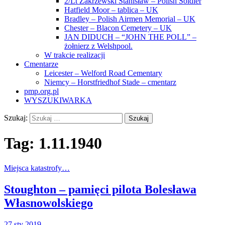
2/Lt Zakrzewski Stanisław – Polish Soldier
Hatfield Moor – tablica – UK
Bradley – Polish Airmen Memorial – UK
Chester – Blacon Cemetery – UK
JAN DIDUCH – “JOHN THE POLL” –
żołnierz z Welshpool.
W trakcie realizacji
Cmentarze
Leicester – Welford Road Cementary
Niemcy – Horstfriedhof Stade – cmentarz
pmp.org.pl
WYSZUKIWARKA
Szukaj:
Tag:
1.11.1940
Miejsca katastrofy…
Stoughton – pamięci pilota Bolesława
Własnowolskiego
27 sty 2019