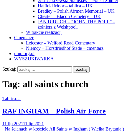
2/Lt Zakrzewski Stanisław – Polish Soldier
Hatfield Moor – tablica – UK
Bradley – Polish Airmen Memorial – UK
Chester – Blacon Cemetery – UK
JAN DIDUCH – “JOHN THE POLL” –
żołnierz z Welshpool.
W trakcie realizacji
Cmentarze
Leicester – Welford Road Cementary
Niemcy – Horstfriedhof Stade – cmentarz
pmp.org.pl
WYSZUKIWARKA
Szukaj:
Tag:
all saints church
Tablica…
RAF INGHAM – Polish Air Force
11 lip 2021
11 lip 2021
Na ścianach w kościele All Saints w Ingham ( Wielka Brytania )