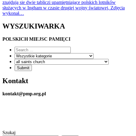
znajdują sie dwie tabliczi upamiętniające polskich lotników
służących w Ingham w czasie drugiej wojny światowej. Zdjęcia
wykonał…
WYSZUKIWARKA
POLSKICH MIEJSC PAMIĘCI
Kontakt
kontakt@pmp.org.pl
Szukaj