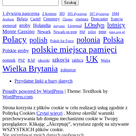
Szukaj
1 dywizja pancerna
2 korpus
303
1944
305 dywizjon
307 dywizjon
Belgia
francja
Cemetery
Doncaster
Cardiff
cmentarz
Arnhem
Chester
LOndyn
lotnicy
groby
Holandia
generał
Liverpool
inżynier
Monte Cassino
Newark
pmp
pilot
Newark on trent
PAF
pmp.org.pl
Polacy
polonia
Polska
polish
Polish Air Force
polskie miejsca pamięci
Polskie groby
UK
szkocja
pomnik
PSZ
RAF
tablica
Walia
sikorski
Wielka Brytania
żołnierze
Przydatne linki u bazy danych
Proudly powered by WordPress
|
Theme: TextBook by
WordPress.com
.
Strona korzysta z plików cookie w celu realizacji usług zgodnie z
Polityką Cookies
Czytaj więcej
. Możesz określić warunki
przechowywania lub dostępu mechanizmu cookie w Twojej
przeglądarce. Klikając „Akceptuję”, wyrażasz zgodę na używanie
WSZYSTKICH plików cookie.
Nie sprzedawaj moich danych osobowych
.