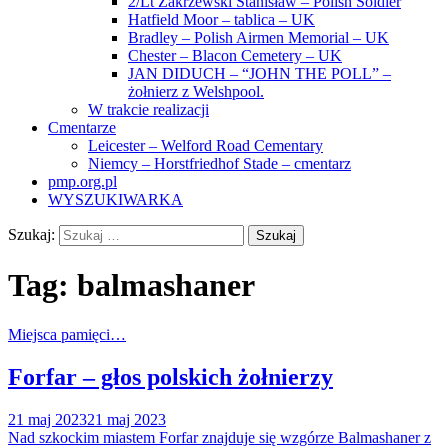
2/Lt Zakrzewski Stanisław – Polish Soldier
Hatfield Moor – tablica – UK
Bradley – Polish Airmen Memorial – UK
Chester – Blacon Cemetery – UK
JAN DIDUCH – “JOHN THE POLL” –
żołnierz z Welshpool.
W trakcie realizacji
Cmentarze
Leicester – Welford Road Cementary
Niemcy – Horstfriedhof Stade – cmentarz
pmp.org.pl
WYSZUKIWARKA
Szukaj:
Tag:
balmashaner
Miejsca pamięci…
Forfar – głos polskich żołnierzy
21 maj 2023
21 maj 2023
Nad szkockim miastem Forfar znajduje się wzgórze Balmashaner z