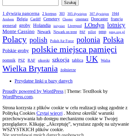
Szukaj
1 dywizja pancerna
2 korpus
303
1944
305 dywizjon
307 dywizjon
Belgia
francja
Cemetery
Doncaster
Cardiff
cmentarz
Arnhem
Chester
LOndyn
lotnicy
groby
Holandia
generał
Liverpool
inżynier
Monte Cassino
Newark
pmp
pilot
Newark on trent
PAF
pmp.org.pl
Polacy
polonia
Polska
polish
Polish Air Force
polskie miejsca pamięci
Polskie groby
UK
szkocja
pomnik
PSZ
RAF
tablica
Walia
sikorski
Wielka Brytania
żołnierze
Przydatne linki u bazy danych
Proudly powered by WordPress
|
Theme: TextBook by
WordPress.com
.
Strona korzysta z plików cookie w celu realizacji usług zgodnie z
Polityką Cookies
Czytaj więcej
. Możesz określić warunki
przechowywania lub dostępu mechanizmu cookie w Twojej
przeglądarce. Klikając „Akceptuję”, wyrażasz zgodę na używanie
WSZYSTKICH plików cookie.
Nie sprzedawaj moich danych osobowych
.