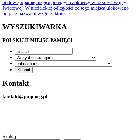
budowlą upamiętniającą poległych żołnierzy w trakcie I wojny
światowej. W niedalekiej odległości od tego miejsca ulokowano
pulpit z nazwami wzgórz, które…
WYSZUKIWARKA
POLSKICH MIEJSC PAMIĘCI
Kontakt
kontakt@pmp.org.pl
Szukaj