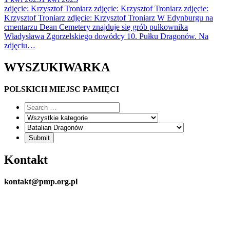
zdjęcie: Krzysztof Troniarz zdjęcie: Krzysztof Troniarz zdjęcie:
Krzysztof Troniarz zdjęcie: Krzysztof Troniarz W Edynburgu na
cmentarzu Dean Cemetery znajduje się grób pułkownika
Władysława Zgorzelskiego dowódcy 10. Pułku Dragonów. Na
zdjęciu…
WYSZUKIWARKA
POLSKICH MIEJSC PAMIĘCI
Kontakt
kontakt@pmp.org.pl