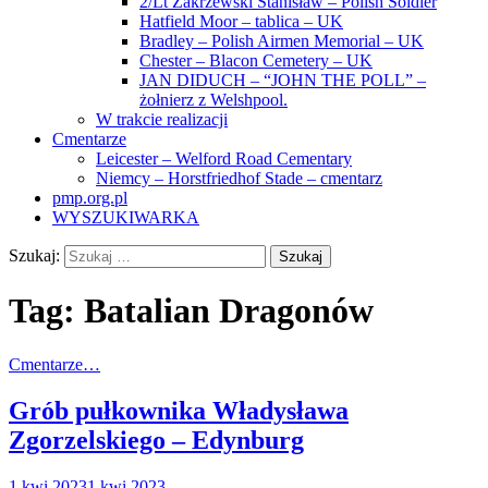
2/Lt Zakrzewski Stanisław – Polish Soldier
Hatfield Moor – tablica – UK
Bradley – Polish Airmen Memorial – UK
Chester – Blacon Cemetery – UK
JAN DIDUCH – “JOHN THE POLL” –
żołnierz z Welshpool.
W trakcie realizacji
Cmentarze
Leicester – Welford Road Cementary
Niemcy – Horstfriedhof Stade – cmentarz
pmp.org.pl
WYSZUKIWARKA
Szukaj:
Tag:
Batalian Dragonów
Cmentarze…
Grób pułkownika Władysława
Zgorzelskiego – Edynburg
1 kwi 2023
1 kwi 2023