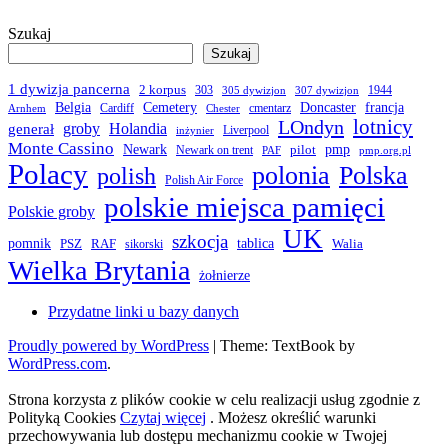
Szukaj
Szukaj
1 dywizja pancerna
2 korpus
303
1944
305 dywizjon
307 dywizjon
Belgia
francja
Cemetery
Doncaster
Cardiff
cmentarz
Arnhem
Chester
LOndyn
lotnicy
groby
Holandia
generał
Liverpool
inżynier
Monte Cassino
Newark
pmp
pilot
Newark on trent
PAF
pmp.org.pl
Polacy
polonia
Polska
polish
Polish Air Force
polskie miejsca pamięci
Polskie groby
UK
szkocja
pomnik
PSZ
RAF
tablica
Walia
sikorski
Wielka Brytania
żołnierze
Przydatne linki u bazy danych
Proudly powered by WordPress
|
Theme: TextBook by
WordPress.com
.
Strona korzysta z plików cookie w celu realizacji usług zgodnie z
Polityką Cookies
Czytaj więcej
. Możesz określić warunki
przechowywania lub dostępu mechanizmu cookie w Twojej