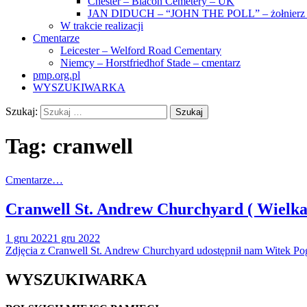
Chester – Blacon Cemetery – UK
JAN DIDUCH – “JOHN THE POLL” – żołnierz z
W trakcie realizacji
Cmentarze
Leicester – Welford Road Cementary
Niemcy – Horstfriedhof Stade – cmentarz
pmp.org.pl
WYSZUKIWARKA
Szukaj:
Tag:
cranwell
Cmentarze…
Cranwell St. Andrew Churchyard ( Wielka
1 gru 2022
1 gru 2022
Zdjęcia z Cranwell St. Andrew Churchyard udostępnił nam Witek
WYSZUKIWARKA