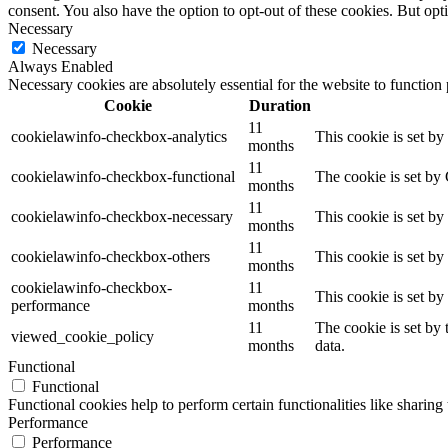
consent. You also have the option to opt-out of these cookies. But op
Necessary
Necessary
Always Enabled
Necessary cookies are absolutely essential for the website to function
Cookie
Duration
11
cookielawinfo-checkbox-analytics
This cookie is set b
months
11
cookielawinfo-checkbox-functional
The cookie is set by
months
11
cookielawinfo-checkbox-necessary
This cookie is set b
months
11
cookielawinfo-checkbox-others
This cookie is set b
months
cookielawinfo-checkbox-
11
This cookie is set b
performance
months
11
The cookie is set by
viewed_cookie_policy
months
data.
Functional
Functional
Functional cookies help to perform certain functionalities like sharing 
Performance
Performance