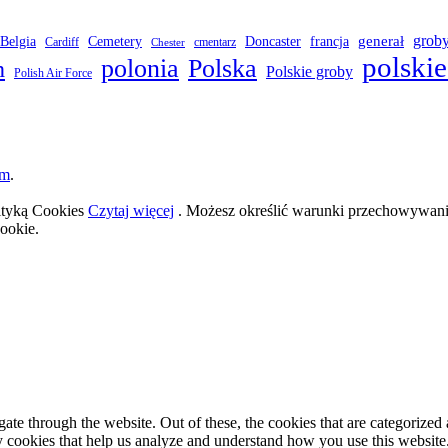
grob
Belgia
francja
generał
Cemetery
Doncaster
Cardiff
cmentarz
Chester
polskie
polonia
Polska
h
Polskie groby
Polish Air Force
om
.
lityką Cookies
Czytaj więcej
. Możesz określić warunki przechowywania
ookie.
e through the website. Out of these, the cookies that are categorized a
rty cookies that help us analyze and understand how you use this websit