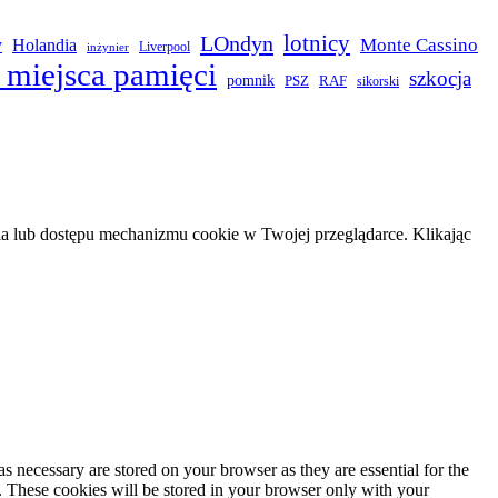
LOndyn
lotnicy
Monte Cassino
y
Holandia
Liverpool
inżynier
 miejsca pamięci
szkocja
pomnik
PSZ
RAF
sikorski
 lub dostępu mechanizmu cookie w Twojej przeglądarce. Klikając
s necessary are stored on your browser as they are essential for the
e. These cookies will be stored in your browser only with your