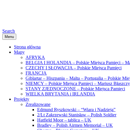
Search
Menu
Strona główna
Mapy
AFRYKA
BELGIA I HOLANDIA – Polskie Miejsca Pamięci – Ma
CZECHY I SŁOWACJA – Polskie Miejsca Pamięci
FRANCJA
Giblartar – Hiszpania – Malta – Portugalia – Polskie Mi
NIEMCY – Polskie Miejsca Pamięci – Mariusz Błaszcz
STANY ZJEDNOCZONE – Polskie Miejsca Pamięci
WIELKA BRYTANIA i IRLANDIA
Projekty
Zrealizowane
Edmund Ryszkowski – “Wiara i Nadzieja”
2/Lt Zakrzewski Stanisław – Polish Soldier
Hatfield Moor – tablica – UK
Bradley – Polish Airmen Memorial – UK