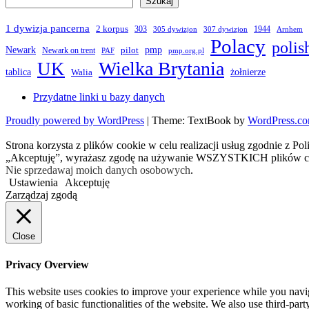
Szukaj
1 dywizja pancerna
2 korpus
303
1944
305 dywizjon
307 dywizjon
Arnhem
Polacy
polis
Newark
pmp
pilot
Newark on trent
PAF
pmp.org.pl
Wielka Brytania
UK
żołnierze
tablica
Walia
Przydatne linki u bazy danych
Proudly powered by WordPress
|
Theme: TextBook by
WordPress.c
Strona korzysta z plików cookie w celu realizacji usług zgodnie z Po
„Akceptuję”, wyrażasz zgodę na używanie WSZYSTKICH plików c
Nie sprzedawaj moich danych osobowych
.
Ustawienia
Akceptuję
Zarządzaj zgodą
Close
Privacy Overview
This website uses cookies to improve your experience while you navigat
working of basic functionalities of the website. We also use third-pa