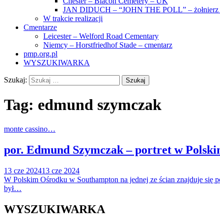
Chester – Blacon Cemetery – UK
JAN DIDUCH – “JOHN THE POLL” – żołnierz z
W trakcie realizacji
Cmentarze
Leicester – Welford Road Cementary
Niemcy – Horstfriedhof Stade – cmentarz
pmp.org.pl
WYSZUKIWARKA
Szukaj:
Tag:
edmund szymczak
monte cassino…
por. Edmund Szymczak – portret w Polsk
13 cze 2024
13 cze 2024
W Polskim Ośrodku w Southampton na jednej ze ścian znajduje się
był…
WYSZUKIWARKA