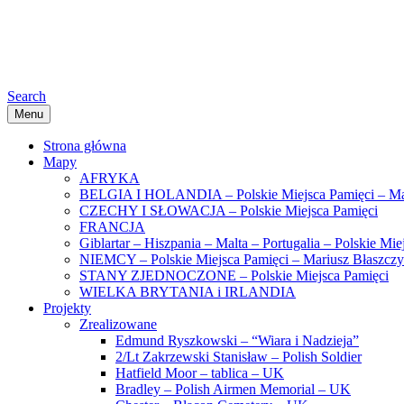
Search
Menu
Strona główna
Mapy
AFRYKA
BELGIA I HOLANDIA – Polskie Miejsca Pamięci – Ma
CZECHY I SŁOWACJA – Polskie Miejsca Pamięci
FRANCJA
Giblartar – Hiszpania – Malta – Portugalia – Polskie Mi
NIEMCY – Polskie Miejsca Pamięci – Mariusz Błaszcz
STANY ZJEDNOCZONE – Polskie Miejsca Pamięci
WIELKA BRYTANIA i IRLANDIA
Projekty
Zrealizowane
Edmund Ryszkowski – “Wiara i Nadzieja”
2/Lt Zakrzewski Stanisław – Polish Soldier
Hatfield Moor – tablica – UK
Bradley – Polish Airmen Memorial – UK