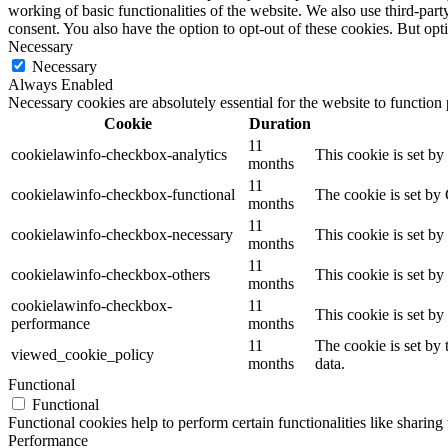
working of basic functionalities of the website. We also use third-pa
consent. You also have the option to opt-out of these cookies. But op
Necessary
Necessary
Always Enabled
Necessary cookies are absolutely essential for the website to function
Cookie
Duration
11
cookielawinfo-checkbox-analytics
This cookie is set b
months
11
cookielawinfo-checkbox-functional
The cookie is set by
months
11
cookielawinfo-checkbox-necessary
This cookie is set b
months
11
cookielawinfo-checkbox-others
This cookie is set b
months
cookielawinfo-checkbox-
11
This cookie is set b
performance
months
11
The cookie is set by
viewed_cookie_policy
months
data.
Functional
Functional
Functional cookies help to perform certain functionalities like sharing 
Performance