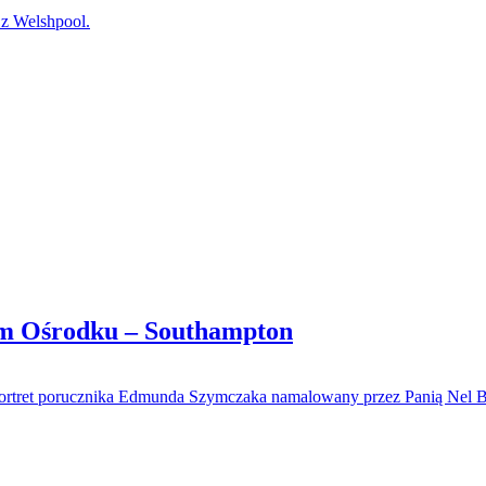
 Welshpool.
im Ośrodku – Southampton
 portret porucznika Edmunda Szymczaka namalowany przez Panią Nel 