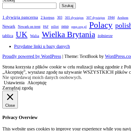
Szukaj
1 dywizja pancerna
2 korpus
303
1944
305 dywizjon
307 dywizjon
Arnhem
Polacy
polis
Newark
pmp
pilot
Newark on trent
PAF
pmp.org.pl
Wielka Brytania
UK
żołnierze
tablica
Walia
Przydatne linki u bazy danych
Proudly powered by WordPress
|
Theme: TextBook by
WordPress.c
Strona korzysta z plików cookie w celu realizacji usług zgodnie z Po
„Akceptuję”, wyrażasz zgodę na używanie WSZYSTKICH plików c
Nie sprzedawaj moich danych osobowych
.
Ustawienia
Akceptuję
Zarządzaj zgodą
Close
Privacy Overview
This website uses cookies to improve your experience while you navigat