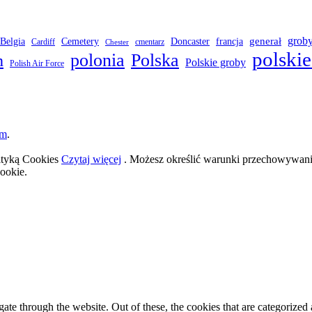
grob
Belgia
francja
generał
Cemetery
Doncaster
Cardiff
cmentarz
Chester
polskie
polonia
Polska
h
Polskie groby
Polish Air Force
om
.
lityką Cookies
Czytaj więcej
. Możesz określić warunki przechowywania
ookie.
e through the website. Out of these, the cookies that are categorized a