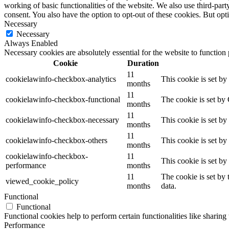
working of basic functionalities of the website. We also use third-pa
consent. You also have the option to opt-out of these cookies. But op
Necessary
Necessary
Always Enabled
Necessary cookies are absolutely essential for the website to function
Cookie
Duration
11
cookielawinfo-checkbox-analytics
This cookie is set b
months
11
cookielawinfo-checkbox-functional
The cookie is set by
months
11
cookielawinfo-checkbox-necessary
This cookie is set b
months
11
cookielawinfo-checkbox-others
This cookie is set b
months
cookielawinfo-checkbox-
11
This cookie is set b
performance
months
11
The cookie is set by
viewed_cookie_policy
months
data.
Functional
Functional
Functional cookies help to perform certain functionalities like sharing 
Performance