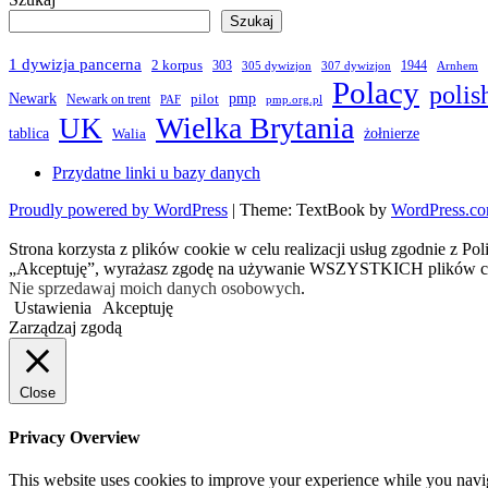
Szukaj
1 dywizja pancerna
2 korpus
303
1944
305 dywizjon
307 dywizjon
Arnhem
Polacy
polis
Newark
pmp
pilot
Newark on trent
PAF
pmp.org.pl
Wielka Brytania
UK
żołnierze
tablica
Walia
Przydatne linki u bazy danych
Proudly powered by WordPress
|
Theme: TextBook by
WordPress.c
Strona korzysta z plików cookie w celu realizacji usług zgodnie z Po
„Akceptuję”, wyrażasz zgodę na używanie WSZYSTKICH plików c
Nie sprzedawaj moich danych osobowych
.
Ustawienia
Akceptuję
Zarządzaj zgodą
Close
Privacy Overview
This website uses cookies to improve your experience while you navigat