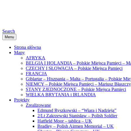
Search
Menu
Strona główna
Mapy
AFRYKA
BELGIA I HOLANDIA – Polskie Miejsca Pamięci – Ma
CZECHY I SŁOWACJA – Polskie Miejsca Pamięci
FRANCJA
Giblartar – Hiszpania – Malta – Portugalia – Polskie Mi
NIEMCY – Polskie Miejsca Pamięci – Mariusz Błaszcz
STANY ZJEDNOCZONE – Polskie Miejsca Pamięci
WIELKA BRYTANIA i IRLANDIA
Projekty
Zrealizowane
Edmund Ryszkowski – “Wiara i Nadzieja”
2/Lt Zakrzewski Stanisław – Polish Soldier
Hatfield Moor – tablica – UK
Bradley – Polish Airmen Memorial – UK