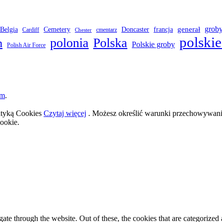
grob
Belgia
francja
generał
Cemetery
Doncaster
Cardiff
cmentarz
Chester
polskie
polonia
Polska
h
Polskie groby
Polish Air Force
om
.
lityką Cookies
Czytaj więcej
. Możesz określić warunki przechowywania
ookie.
e through the website. Out of these, the cookies that are categorized a