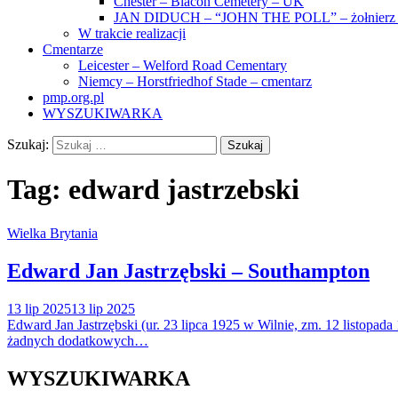
Chester – Blacon Cemetery – UK
JAN DIDUCH – “JOHN THE POLL” – żołnierz z
W trakcie realizacji
Cmentarze
Leicester – Welford Road Cementary
Niemcy – Horstfriedhof Stade – cmentarz
pmp.org.pl
WYSZUKIWARKA
Szukaj:
Tag:
edward jastrzebski
Wielka Brytania
Edward Jan Jastrzębski – Southampton
13 lip 2025
13 lip 2025
Edward Jan Jastrzębski (ur. 23 lipca 1925 w Wilnie, zm. 12 listopa
żadnych dodatkowych…
WYSZUKIWARKA