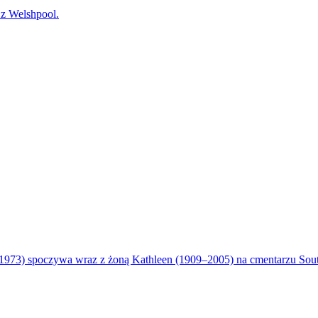
 Welshpool.
da 1973) spoczywa wraz z żoną Kathleen (1909–2005) na cmentarzu Sou