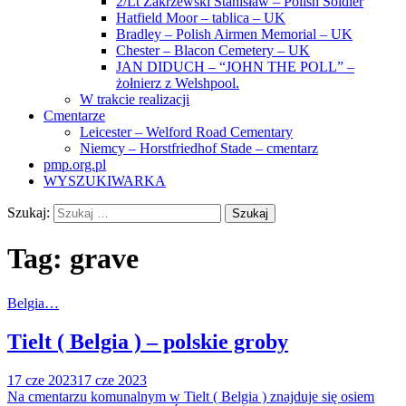
2/Lt Zakrzewski Stanisław – Polish Soldier
Hatfield Moor – tablica – UK
Bradley – Polish Airmen Memorial – UK
Chester – Blacon Cemetery – UK
JAN DIDUCH – “JOHN THE POLL” –
żołnierz z Welshpool.
W trakcie realizacji
Cmentarze
Leicester – Welford Road Cementary
Niemcy – Horstfriedhof Stade – cmentarz
pmp.org.pl
WYSZUKIWARKA
Szukaj:
Tag:
grave
Belgia…
Tielt ( Belgia ) – polskie groby
17 cze 2023
17 cze 2023
Na cmentarzu komunalnym w Tielt ( Belgia ) znajduje się osiem