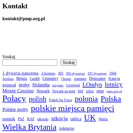
Kontakt
kontakt@pmp.org.pl
Szukaj
Szukaj
1 dywizja pancerna
2 korpus
303
1944
305 dywizjon
307 dywizjon
Belgia
francja
Cemetery
Doncaster
Cardiff
cmentarz
Arnhem
Chester
LOndyn
lotnicy
groby
Holandia
generał
Liverpool
inżynier
Monte Cassino
Newark
pmp
pilot
Newark on trent
PAF
pmp.org.pl
Polacy
polonia
Polska
polish
Polish Air Force
polskie miejsca pamięci
Polskie groby
UK
szkocja
pomnik
PSZ
RAF
tablica
Walia
sikorski
Wielka Brytania
żołnierze