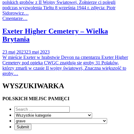
polskich grobów z II Wojny Światowej. Żołnierze ci polegli
podczas wyzwolenia Tieltu 8 września 1944 r. zdjęcia: Piotr
Sidorowicz…
Cmentarze…
Exeter Higher Cemetery – Wielka
Brytania
23 maj 2023
23 maj 2023
W mieście Exeter w hrabstwie Devon na cmentarzu Exeter Higher
Cemetery pod opieką CWGC znajdują się groby 31 Polaków,
którzy zmarli w czasie II wojny światowej. Znaczna większość to
groby…
WYSZUKIWARKA
POLSKICH MIEJSC PAMIĘCI