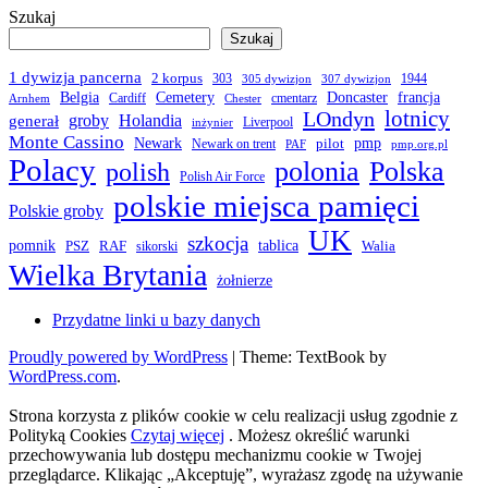
Szukaj
Szukaj
1 dywizja pancerna
2 korpus
303
1944
305 dywizjon
307 dywizjon
Belgia
francja
Cemetery
Doncaster
Cardiff
cmentarz
Arnhem
Chester
LOndyn
lotnicy
groby
Holandia
generał
Liverpool
inżynier
Monte Cassino
Newark
pmp
pilot
Newark on trent
PAF
pmp.org.pl
Polacy
polonia
Polska
polish
Polish Air Force
polskie miejsca pamięci
Polskie groby
UK
szkocja
pomnik
PSZ
RAF
tablica
Walia
sikorski
Wielka Brytania
żołnierze
Przydatne linki u bazy danych
Proudly powered by WordPress
|
Theme: TextBook by
WordPress.com
.
Strona korzysta z plików cookie w celu realizacji usług zgodnie z
Polityką Cookies
Czytaj więcej
. Możesz określić warunki
przechowywania lub dostępu mechanizmu cookie w Twojej
przeglądarce. Klikając „Akceptuję”, wyrażasz zgodę na używanie