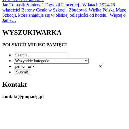
Jan Tomasik żołnierz 1 Dywizji Pancernej. W latach 1974-76
właściciel Barony Castle w Szkocji. Zbudował Wielką Polską Mapę
Szkocji, która znajduje się w bliskiej odległości od hotelu. Więcej o
Janie…
WYSZUKIWARKA
POLSKICH MIEJSC PAMIĘCI
Kontakt
kontakt@pmp.org.pl