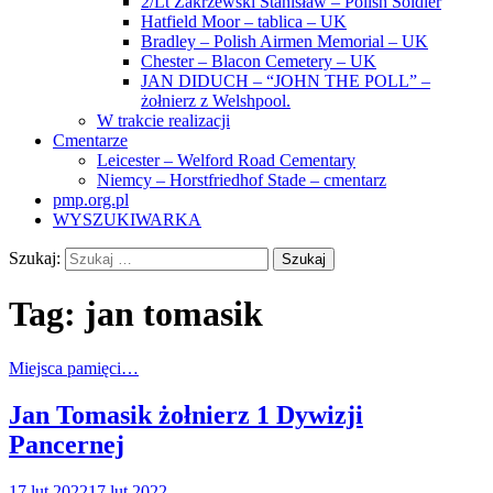
2/Lt Zakrzewski Stanisław – Polish Soldier
Hatfield Moor – tablica – UK
Bradley – Polish Airmen Memorial – UK
Chester – Blacon Cemetery – UK
JAN DIDUCH – “JOHN THE POLL” –
żołnierz z Welshpool.
W trakcie realizacji
Cmentarze
Leicester – Welford Road Cementary
Niemcy – Horstfriedhof Stade – cmentarz
pmp.org.pl
WYSZUKIWARKA
Szukaj:
Tag:
jan tomasik
Miejsca pamięci…
Jan Tomasik żołnierz 1 Dywizji
Pancernej
17 lut 2022
17 lut 2022