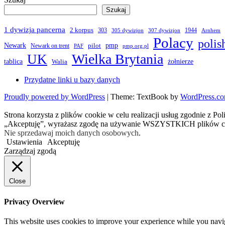
Szukaj
1 dywizja pancerna
2 korpus
303
1944
305 dywizjon
307 dywizjon
Arnhem
Polacy
polis
Newark
pmp
pilot
Newark on trent
PAF
pmp.org.pl
Wielka Brytania
UK
żołnierze
tablica
Walia
Przydatne linki u bazy danych
Proudly powered by WordPress
|
Theme: TextBook by
WordPress.c
Strona korzysta z plików cookie w celu realizacji usług zgodnie z Po
„Akceptuję”, wyrażasz zgodę na używanie WSZYSTKICH plików c
Nie sprzedawaj moich danych osobowych
.
Ustawienia
Akceptuję
Zarządzaj zgodą
Close
Privacy Overview
This website uses cookies to improve your experience while you navigat