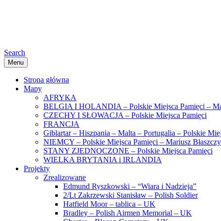
Search
Menu
Strona główna
Mapy
AFRYKA
BELGIA I HOLANDIA – Polskie Miejsca Pamięci – Ma
CZECHY I SŁOWACJA – Polskie Miejsca Pamięci
FRANCJA
Giblartar – Hiszpania – Malta – Portugalia – Polskie Mi
NIEMCY – Polskie Miejsca Pamięci – Mariusz Błaszcz
STANY ZJEDNOCZONE – Polskie Miejsca Pamięci
WIELKA BRYTANIA i IRLANDIA
Projekty
Zrealizowane
Edmund Ryszkowski – “Wiara i Nadzieja”
2/Lt Zakrzewski Stanisław – Polish Soldier
Hatfield Moor – tablica – UK
Bradley – Polish Airmen Memorial – UK