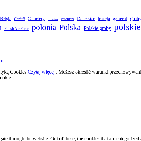
grob
Belgia
francja
generał
Cemetery
Doncaster
Cardiff
cmentarz
Chester
polskie
polonia
Polska
h
Polskie groby
Polish Air Force
om
.
lityką Cookies
Czytaj więcej
. Możesz określić warunki przechowywania
ookie.
e through the website. Out of these, the cookies that are categorized a