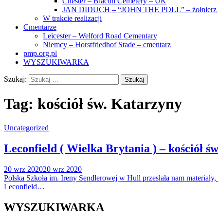
Chester – Blacon Cemetery – UK
JAN DIDUCH – “JOHN THE POLL” – żołnierz z
W trakcie realizacji
Cmentarze
Leicester – Welford Road Cementary
Niemcy – Horstfriedhof Stade – cmentarz
pmp.org.pl
WYSZUKIWARKA
Szukaj:
Tag:
kościół św. Katarzyny
Uncategorized
Leconfield ( Wielka Brytania ) – kościół ś
20 wrz 2020
20 wrz 2020
Polska Szkoła im. Ireny Sendlerowej w Hull przesłała nam materiały,
Leconfield…
WYSZUKIWARKA