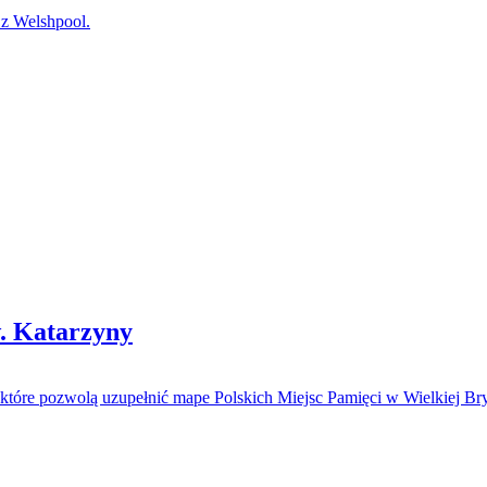
 Welshpool.
w. Katarzyny
 które pozwolą uzupełnić mape Polskich Miejsc Pamięci w Wielkiej Bryt