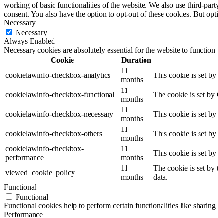
working of basic functionalities of the website. We also use third-pa
consent. You also have the option to opt-out of these cookies. But op
Necessary
Necessary
Always Enabled
Necessary cookies are absolutely essential for the website to function
Cookie
Duration
11
cookielawinfo-checkbox-analytics
This cookie is set b
months
11
cookielawinfo-checkbox-functional
The cookie is set by
months
11
cookielawinfo-checkbox-necessary
This cookie is set b
months
11
cookielawinfo-checkbox-others
This cookie is set b
months
cookielawinfo-checkbox-
11
This cookie is set b
performance
months
11
The cookie is set by
viewed_cookie_policy
months
data.
Functional
Functional
Functional cookies help to perform certain functionalities like sharing 
Performance