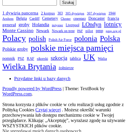
Szukaj
1 dywizja pancerna
2 korpus
303
1944
305 dywizjon
307 dywizjon
Belgia
francja
Cemetery
Doncaster
Cardiff
cmentarz
Arnhem
Chester
LOndyn
lotnicy
groby
Holandia
generał
Liverpool
inżynier
Monte Cassino
Newark
pmp
pilot
Newark on trent
PAF
pmp.org.pl
Polacy
polonia
Polska
polish
Polish Air Force
polskie miejsca pamięci
Polskie groby
UK
szkocja
pomnik
PSZ
RAF
tablica
Walia
sikorski
Wielka Brytania
żołnierze
Przydatne linki u bazy danych
Proudly powered by WordPress
|
Theme: TextBook by
WordPress.com
.
Strona korzysta z plików cookie w celu realizacji usług zgodnie z
Polityką Cookies
Czytaj więcej
. Możesz określić warunki
przechowywania lub dostępu mechanizmu cookie w Twojej
przeglądarce. Klikając „Akceptuję”, wyrażasz zgodę na używanie
WSZYSTKICH plików cookie.
Nie sprzedawaj moich danych osobowych
.