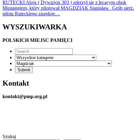
RUTECKI Alojz ( Dywizjon 303 ) zderzył się z lecącym obok
Mustangiem, który pilotował MAGDZIAK Stanisław. Grób sierż.
pilota Ruteckiego znajduje…
WYSZUKIWARKA
POLSKICH MIEJSC PAMIĘCI
Kontakt
kontakt@pmp.org.pl
Szukaj