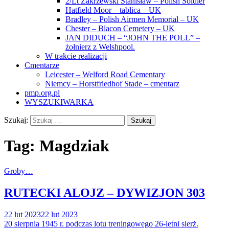
2/Lt Zakrzewski Stanisław – Polish Soldier
Hatfield Moor – tablica – UK
Bradley – Polish Airmen Memorial – UK
Chester – Blacon Cemetery – UK
JAN DIDUCH – “JOHN THE POLL” –
żołnierz z Welshpool.
W trakcie realizacji
Cmentarze
Leicester – Welford Road Cementary
Niemcy – Horstfriedhof Stade – cmentarz
pmp.org.pl
WYSZUKIWARKA
Szukaj:
Tag:
Magdziak
Groby…
RUTECKI ALOJZ – DYWIZJON 303
22 lut 2023
22 lut 2023
20 sierpnia 1945 r. podczas lotu treningowego 26-letni sierż.