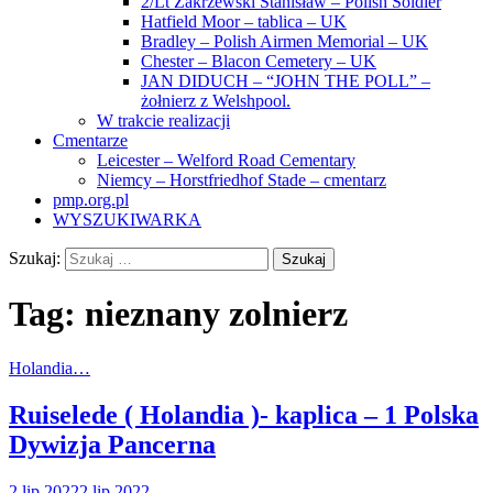
2/Lt Zakrzewski Stanisław – Polish Soldier
Hatfield Moor – tablica – UK
Bradley – Polish Airmen Memorial – UK
Chester – Blacon Cemetery – UK
JAN DIDUCH – “JOHN THE POLL” –
żołnierz z Welshpool.
W trakcie realizacji
Cmentarze
Leicester – Welford Road Cementary
Niemcy – Horstfriedhof Stade – cmentarz
pmp.org.pl
WYSZUKIWARKA
Szukaj:
Tag:
nieznany zolnierz
Holandia…
Ruiselede ( Holandia )- kaplica – 1 Polska
Dywizja Pancerna
2 lip 2022
2 lip 2022