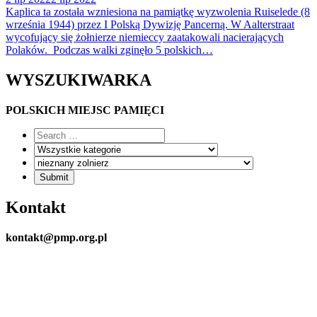
Kaplica ta została wzniesiona na pamiątkę wyzwolenia Ruiselede (8
września 1944) przez I Polską Dywizję Pancerną. W Aalterstraat
wycofujący się żołnierze niemieccy zaatakowali nacierających
Polaków. Podczas walki zginęło 5 polskich…
WYSZUKIWARKA
POLSKICH MIEJSC PAMIĘCI
Kontakt
kontakt@pmp.org.pl