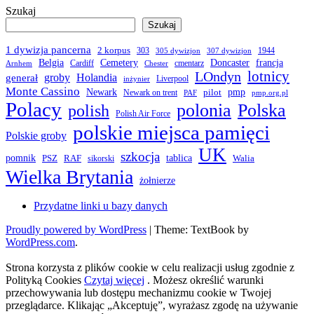
Szukaj
Szukaj
1 dywizja pancerna
2 korpus
303
1944
305 dywizjon
307 dywizjon
Belgia
francja
Cemetery
Doncaster
Cardiff
cmentarz
Arnhem
Chester
LOndyn
lotnicy
groby
Holandia
generał
Liverpool
inżynier
Monte Cassino
Newark
pmp
pilot
Newark on trent
PAF
pmp.org.pl
Polacy
polonia
Polska
polish
Polish Air Force
polskie miejsca pamięci
Polskie groby
UK
szkocja
pomnik
PSZ
RAF
tablica
Walia
sikorski
Wielka Brytania
żołnierze
Przydatne linki u bazy danych
Proudly powered by WordPress
|
Theme: TextBook by
WordPress.com
.
Strona korzysta z plików cookie w celu realizacji usług zgodnie z
Polityką Cookies
Czytaj więcej
. Możesz określić warunki
przechowywania lub dostępu mechanizmu cookie w Twojej
przeglądarce. Klikając „Akceptuję”, wyrażasz zgodę na używanie