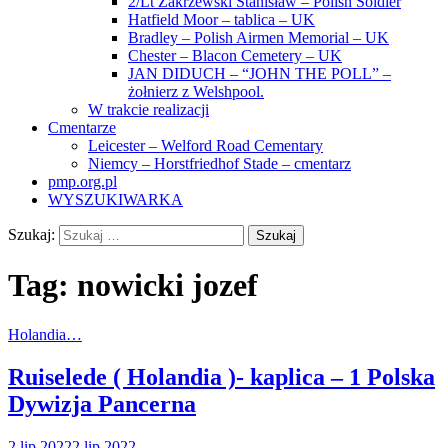
2/Lt Zakrzewski Stanisław – Polish Soldier
Hatfield Moor – tablica – UK
Bradley – Polish Airmen Memorial – UK
Chester – Blacon Cemetery – UK
JAN DIDUCH – “JOHN THE POLL” –
żołnierz z Welshpool.
W trakcie realizacji
Cmentarze
Leicester – Welford Road Cementary
Niemcy – Horstfriedhof Stade – cmentarz
pmp.org.pl
WYSZUKIWARKA
Szukaj:
Tag:
nowicki jozef
Holandia…
Ruiselede ( Holandia )- kaplica – 1 Polska
Dywizja Pancerna
2 lip 2022
2 lip 2022