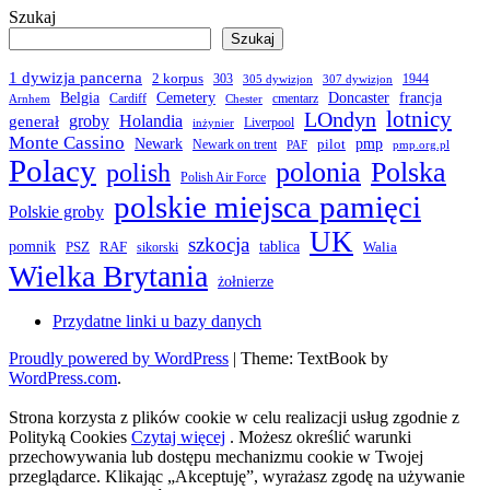
Szukaj
Szukaj
1 dywizja pancerna
2 korpus
303
1944
305 dywizjon
307 dywizjon
Belgia
francja
Cemetery
Doncaster
Cardiff
cmentarz
Arnhem
Chester
LOndyn
lotnicy
groby
Holandia
generał
Liverpool
inżynier
Monte Cassino
Newark
pmp
pilot
Newark on trent
PAF
pmp.org.pl
Polacy
polonia
Polska
polish
Polish Air Force
polskie miejsca pamięci
Polskie groby
UK
szkocja
pomnik
PSZ
RAF
tablica
Walia
sikorski
Wielka Brytania
żołnierze
Przydatne linki u bazy danych
Proudly powered by WordPress
|
Theme: TextBook by
WordPress.com
.
Strona korzysta z plików cookie w celu realizacji usług zgodnie z
Polityką Cookies
Czytaj więcej
. Możesz określić warunki
przechowywania lub dostępu mechanizmu cookie w Twojej
przeglądarce. Klikając „Akceptuję”, wyrażasz zgodę na używanie