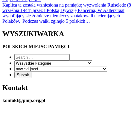
Kaplica ta została wzniesiona na pamiątkę wyzwolenia Ruiselede (8
września 1944) przez I Polską Dywizję Pancerną. W Aalterstraat
wycofujący się żołnierze niemieccy zaatakowali nacierających
Polaków. Podczas walki zginęło 5 polskich…
WYSZUKIWARKA
POLSKICH MIEJSC PAMIĘCI
Kontakt
kontakt@pmp.org.pl