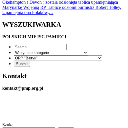
Okehampton ( Devon ) została odsłonięta tablica upamiętniająca
Marynarkę Wojenną RP. Tablice odsłonił burmistrz Robert Tolley.
Upamiętnia ona Polaków,…
WYSZUKIWARKA
POLSKICH MIEJSC PAMIĘCI
Kontakt
kontakt@pmp.org.pl
Szukaj