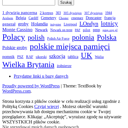
Szukaj
1 dywizja pancerna
2 korpus
303
1944
305 dywizjon
307 dywizjon
Belgia
francja
Cemetery
Doncaster
Cardiff
cmentarz
Arnhem
Chester
LOndyn
lotnicy
groby
Holandia
generał
Liverpool
inżynier
Monte Cassino
Newark
pmp
pilot
Newark on trent
PAF
pmp.org.pl
Polacy
polonia
Polska
polish
Polish Air Force
polskie miejsca pamięci
Polskie groby
UK
szkocja
pomnik
PSZ
RAF
tablica
Walia
sikorski
Wielka Brytania
żołnierze
Przydatne linki u bazy danych
Proudly powered by WordPress
|
Theme: TextBook by
WordPress.com
.
Strona korzysta z plików cookie w celu realizacji usług zgodnie z
Polityką Cookies
Czytaj więcej
. Możesz określić warunki
przechowywania lub dostępu mechanizmu cookie w Twojej
przeglądarce. Klikając „Akceptuję”, wyrażasz zgodę na używanie
WSZYSTKICH plików cookie.
Nie sprzedawaj moich danych osobowych
.