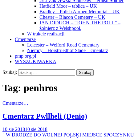
2/Lt Zakrzewski Stanisław – Polish Soldier
Hatfield Moor – tablica – UK
Bradley – Polish Airmen Memorial – UK
Chester – Blacon Cemetery – UK
JAN DIDUCH – “JOHN THE POLL” –
żołnierz z Welshpool.
W trakcie realizacji
Cmentarze
Leicester – Welford Road Cementary
Niemcy – Horstfriedhof Stade – cmentarz
pmp.org.pl
WYSZUKIWARKA
Szukaj:
Tag:
penhros
Cmentarze…
Cmentarz Pwllheli (Denio)
10 sie 2018
10 sie 2018
" W DRODZE DO WOLNEJ POLSKI MIEJSCE SPOCZYNKU