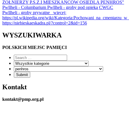
ŻOŁNIERZY P.S.Z.I MIESZKAŃCÓW OSIEDLA PENHROS"
Pwllheli - Columbarium Pwllheli - groby pod opieką CWGC
Pwllheli - groby prywatne więcej:
https://pl.wikipedia.org/wiki/Kategoria:Pochowani_na_cmentarzu_w_
https://niebieskaeskadra.pl/?control=2&id=156
WYSZUKIWARKA
POLSKICH MIEJSC PAMIĘCI
Kontakt
kontakt@pmp.org.pl