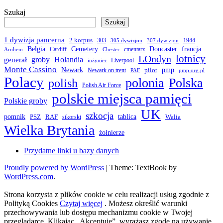
Szukaj
Szukaj
1 dywizja pancerna
2 korpus
303
1944
305 dywizjon
307 dywizjon
Belgia
francja
Cemetery
Doncaster
Cardiff
cmentarz
Arnhem
Chester
LOndyn
lotnicy
groby
Holandia
generał
Liverpool
inżynier
Monte Cassino
Newark
pmp
pilot
Newark on trent
PAF
pmp.org.pl
Polacy
polonia
Polska
polish
Polish Air Force
polskie miejsca pamięci
Polskie groby
UK
szkocja
pomnik
PSZ
RAF
tablica
Walia
sikorski
Wielka Brytania
żołnierze
Przydatne linki u bazy danych
Proudly powered by WordPress
|
Theme: TextBook by
WordPress.com
.
Strona korzysta z plików cookie w celu realizacji usług zgodnie z
Polityką Cookies
Czytaj więcej
. Możesz określić warunki
przechowywania lub dostępu mechanizmu cookie w Twojej
przeglądarce. Klikając „Akceptuję”, wyrażasz zgodę na używanie