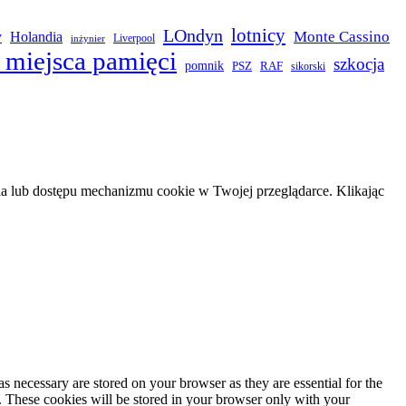
LOndyn
lotnicy
Monte Cassino
y
Holandia
Liverpool
inżynier
 miejsca pamięci
szkocja
pomnik
PSZ
RAF
sikorski
 lub dostępu mechanizmu cookie w Twojej przeglądarce. Klikając
s necessary are stored on your browser as they are essential for the
e. These cookies will be stored in your browser only with your