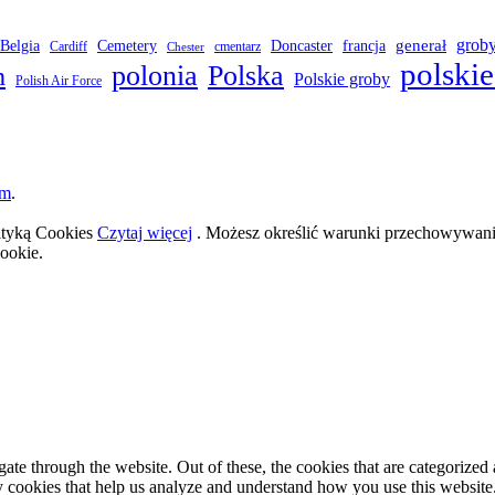
grob
Belgia
francja
generał
Cemetery
Doncaster
Cardiff
cmentarz
Chester
polskie
polonia
Polska
h
Polskie groby
Polish Air Force
om
.
lityką Cookies
Czytaj więcej
. Możesz określić warunki przechowywania
ookie.
e through the website. Out of these, the cookies that are categorized a
rty cookies that help us analyze and understand how you use this websit