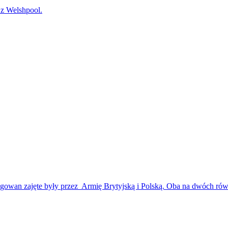
 Welshpool.
owan zajęte były przez Armię Brytyjską i Polską. Oba na dwóch równ