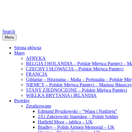
Search
Menu
Strona główna
Mapy
AFRYKA
BELGIA I HOLANDIA – Polskie Miejsca Pamięci – Ma
CZECHY I SŁOWACJA – Polskie Miejsca Pamięci
FRANCJA
Giblartar – Hiszpania – Malta – Portugalia – Polskie Mi
NIEMCY – Polskie Miejsca Pamięci – Mariusz Błaszcz
STANY ZJEDNOCZONE – Polskie Miejsca Pamięci
WIELKA BRYTANIA i IRLANDIA
Projekty
Zrealizowane
Edmund Ryszkowski – “Wiara i Nadzieja”
2/Lt Zakrzewski Stanisław – Polish Soldier
Hatfield Moor – tablica – UK
Bradley – Polish Airmen Memorial – UK