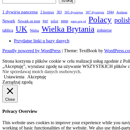
Szukaj
1 dywizja pancerna
2 korpus
303
1944
305 dywizjon
307 dywizjon
Arnhem
Polacy
polis
Newark
pmp
pilot
Newark on trent
PAF
pmp.org.pl
Wielka Brytania
UK
żołnierze
tablica
Walia
Przydatne linki u bazy danych
Proudly powered by WordPress
|
Theme: TextBook by
WordPress.c
Strona korzysta z plików cookie w celu realizacji usług zgodnie z Po
„Akceptuję”, wyrażasz zgodę na używanie WSZYSTKICH plików c
Nie sprzedawaj moich danych osobowych
.
Ustawienia
Akceptuję
Zarządzaj zgodą
Close
Privacy Overview
This website uses cookies to improve your experience while you navigat
working of basic functionalities of the website. We also use third-pa