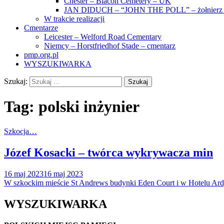
Chester – Blacon Cemetery – UK
JAN DIDUCH – “JOHN THE POLL” – żołnierz z
W trakcie realizacji
Cmentarze
Leicester – Welford Road Cementary
Niemcy – Horstfriedhof Stade – cmentarz
pmp.org.pl
WYSZUKIWARKA
Szukaj:
Tag:
polski inżynier
Szkocja…
Józef Kosacki – twórca wykrywacza min
16 maj 2023
16 maj 2023
W szkockim mieście St Andrews budynki Eden Court i w Hotelu Ardg
WYSZUKIWARKA