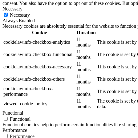
consent. You also have the option to opt-out of these cookies. But op
Necessary
Necessary
Always Enabled
Necessary cookies are absolutely essential for the website to function
Cookie
Duration
11
cookielawinfo-checkbox-analytics
This cookie is set b
months
11
cookielawinfo-checkbox-functional
The cookie is set by
months
11
cookielawinfo-checkbox-necessary
This cookie is set b
months
11
cookielawinfo-checkbox-others
This cookie is set b
months
cookielawinfo-checkbox-
11
This cookie is set b
performance
months
11
The cookie is set by
viewed_cookie_policy
months
data.
Functional
Functional
Functional cookies help to perform certain functionalities like sharing 
Performance
Performance