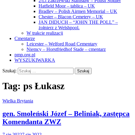
2/Lt Zakrzewski Stanisław – Polish Soldier
Hatfield Moor – tablica – UK
Bradley – Polish Airmen Memorial – UK
Chester – Blacon Cemetery – UK
JAN DIDUCH – “JOHN THE POLL” –
żołnierz z Welshpool.
W trakcie realizacji
Cmentarze
Leicester – Welford Road Cementary
Niemcy – Horstfriedhof Stade – cmentarz
pmp.org.pl
WYSZUKIWARKA
Szukaj:
Tag:
ps Łukasz
Wielka Brytania
gen. Smoleński Józef – Beliniak, zastępca
Komendanta ZWZ
7 sie 2022
7 sie 2022