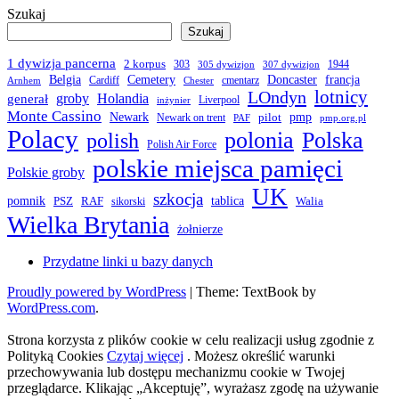
Szukaj
Szukaj
1 dywizja pancerna
2 korpus
303
1944
305 dywizjon
307 dywizjon
Belgia
francja
Cemetery
Doncaster
Cardiff
cmentarz
Arnhem
Chester
LOndyn
lotnicy
groby
Holandia
generał
Liverpool
inżynier
Monte Cassino
Newark
pmp
pilot
Newark on trent
PAF
pmp.org.pl
Polacy
polonia
Polska
polish
Polish Air Force
polskie miejsca pamięci
Polskie groby
UK
szkocja
pomnik
PSZ
RAF
tablica
Walia
sikorski
Wielka Brytania
żołnierze
Przydatne linki u bazy danych
Proudly powered by WordPress
|
Theme: TextBook by
WordPress.com
.
Strona korzysta z plików cookie w celu realizacji usług zgodnie z
Polityką Cookies
Czytaj więcej
. Możesz określić warunki
przechowywania lub dostępu mechanizmu cookie w Twojej
przeglądarce. Klikając „Akceptuję”, wyrażasz zgodę na używanie