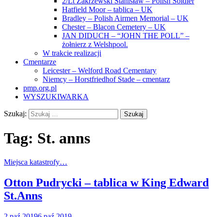
2/Lt Zakrzewski Stanisław – Polish Soldier
Hatfield Moor – tablica – UK
Bradley – Polish Airmen Memorial – UK
Chester – Blacon Cemetery – UK
JAN DIDUCH – “JOHN THE POLL” –
żołnierz z Welshpool.
W trakcie realizacji
Cmentarze
Leicester – Welford Road Cementary
Niemcy – Horstfriedhof Stade – cmentarz
pmp.org.pl
WYSZUKIWARKA
Szukaj:
Tag:
St. anns
Miejsca katastrofy…
Otton Pudrycki – tablica w King Edward
St.Anns
2 paź 2019
6 paź 2019