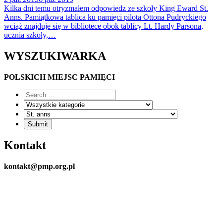
Kilka dni temu otryzmałem odpowiedz ze szkoły King Eward St.
Anns. Pamiątkowa tablica ku pamięci pilota Ottona Pudryckiego
wciąż znajduje się w bibliotece obok tablicy Lt. Hardy Parsona,
ucznia szkoły,…
WYSZUKIWARKA
POLSKICH MIEJSC PAMIĘCI
Kontakt
kontakt@pmp.org.pl