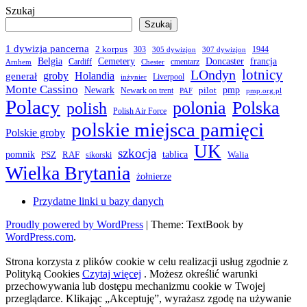
Szukaj
Szukaj
1 dywizja pancerna
2 korpus
303
1944
305 dywizjon
307 dywizjon
Belgia
francja
Cemetery
Doncaster
Cardiff
cmentarz
Arnhem
Chester
LOndyn
lotnicy
groby
Holandia
generał
Liverpool
inżynier
Monte Cassino
Newark
pmp
pilot
Newark on trent
PAF
pmp.org.pl
Polacy
polonia
Polska
polish
Polish Air Force
polskie miejsca pamięci
Polskie groby
UK
szkocja
pomnik
PSZ
RAF
tablica
Walia
sikorski
Wielka Brytania
żołnierze
Przydatne linki u bazy danych
Proudly powered by WordPress
|
Theme: TextBook by
WordPress.com
.
Strona korzysta z plików cookie w celu realizacji usług zgodnie z
Polityką Cookies
Czytaj więcej
. Możesz określić warunki
przechowywania lub dostępu mechanizmu cookie w Twojej
przeglądarce. Klikając „Akceptuję”, wyrażasz zgodę na używanie