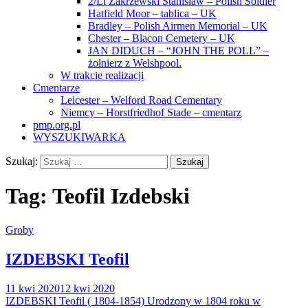
2/Lt Zakrzewski Stanisław – Polish Soldier
Hatfield Moor – tablica – UK
Bradley – Polish Airmen Memorial – UK
Chester – Blacon Cemetery – UK
JAN DIDUCH – “JOHN THE POLL” –
żołnierz z Welshpool.
W trakcie realizacji
Cmentarze
Leicester – Welford Road Cementary
Niemcy – Horstfriedhof Stade – cmentarz
pmp.org.pl
WYSZUKIWARKA
Szukaj:
Tag:
Teofil Izdebski
Groby
IZDEBSKI Teofil
11 kwi 2020
12 kwi 2020
IZDEBSKI Teofil ( 1804-1854) Urodzony w 1804 roku w