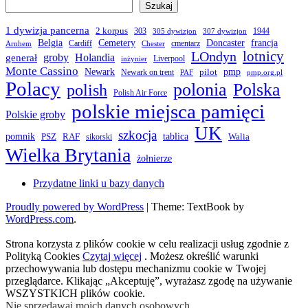
Szukaj
1 dywizja pancerna
2 korpus
303
1944
305 dywizjon
307 dywizjon
Belgia
francja
Cemetery
Doncaster
Cardiff
cmentarz
Arnhem
Chester
LOndyn
lotnicy
groby
Holandia
generał
Liverpool
inżynier
Monte Cassino
Newark
pmp
pilot
Newark on trent
PAF
pmp.org.pl
Polacy
polonia
Polska
polish
Polish Air Force
polskie miejsca pamięci
Polskie groby
UK
szkocja
pomnik
PSZ
RAF
tablica
Walia
sikorski
Wielka Brytania
żołnierze
Przydatne linki u bazy danych
Proudly powered by WordPress
|
Theme: TextBook by
WordPress.com
.
Strona korzysta z plików cookie w celu realizacji usług zgodnie z
Polityką Cookies
Czytaj więcej
. Możesz określić warunki
przechowywania lub dostępu mechanizmu cookie w Twojej
przeglądarce. Klikając „Akceptuję”, wyrażasz zgodę na używanie
WSZYSTKICH plików cookie.
Nie sprzedawaj moich danych osobowych
.