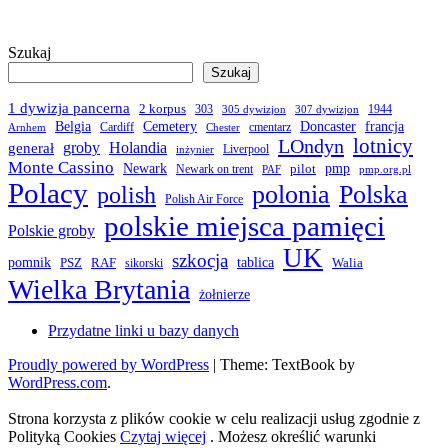
Szukaj
Szukaj
1 dywizja pancerna
2 korpus
303
1944
305 dywizjon
307 dywizjon
Belgia
francja
Cemetery
Doncaster
Cardiff
cmentarz
Arnhem
Chester
LOndyn
lotnicy
groby
Holandia
generał
Liverpool
inżynier
Monte Cassino
Newark
pmp
pilot
Newark on trent
PAF
pmp.org.pl
Polacy
polonia
Polska
polish
Polish Air Force
polskie miejsca pamięci
Polskie groby
UK
szkocja
pomnik
PSZ
RAF
tablica
Walia
sikorski
Wielka Brytania
żołnierze
Przydatne linki u bazy danych
Proudly powered by WordPress
|
Theme: TextBook by
WordPress.com
.
Strona korzysta z plików cookie w celu realizacji usług zgodnie z
Polityką Cookies
Czytaj więcej
. Możesz określić warunki