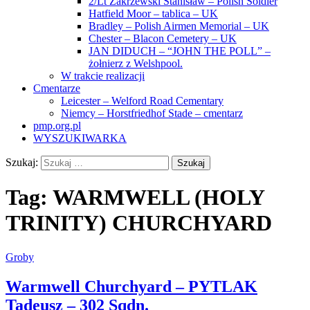
2/Lt Zakrzewski Stanisław – Polish Soldier
Hatfield Moor – tablica – UK
Bradley – Polish Airmen Memorial – UK
Chester – Blacon Cemetery – UK
JAN DIDUCH – “JOHN THE POLL” –
żołnierz z Welshpool.
W trakcie realizacji
Cmentarze
Leicester – Welford Road Cementary
Niemcy – Horstfriedhof Stade – cmentarz
pmp.org.pl
WYSZUKIWARKA
Szukaj:
Tag:
WARMWELL (HOLY
TRINITY) CHURCHYARD
Groby
Warmwell Churchyard – PYTLAK
Tadeusz – 302 Sqdn.