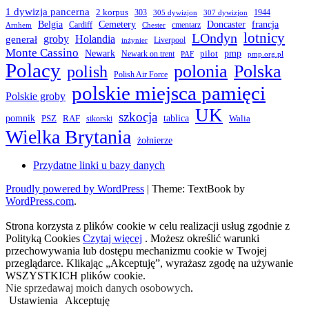
1 dywizja pancerna
2 korpus
303
1944
305 dywizjon
307 dywizjon
Belgia
francja
Cemetery
Doncaster
Cardiff
cmentarz
Arnhem
Chester
LOndyn
lotnicy
groby
Holandia
generał
Liverpool
inżynier
Monte Cassino
Newark
pmp
pilot
Newark on trent
PAF
pmp.org.pl
Polacy
polonia
Polska
polish
Polish Air Force
polskie miejsca pamięci
Polskie groby
UK
szkocja
pomnik
PSZ
RAF
tablica
Walia
sikorski
Wielka Brytania
żołnierze
Przydatne linki u bazy danych
Proudly powered by WordPress
|
Theme: TextBook by
WordPress.com
.
Strona korzysta z plików cookie w celu realizacji usług zgodnie z
Polityką Cookies
Czytaj więcej
. Możesz określić warunki
przechowywania lub dostępu mechanizmu cookie w Twojej
przeglądarce. Klikając „Akceptuję”, wyrażasz zgodę na używanie
WSZYSTKICH plików cookie.
Nie sprzedawaj moich danych osobowych
.
Ustawienia
Akceptuję