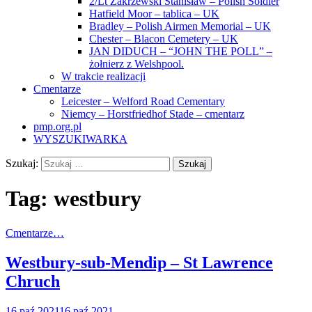
2/Lt Zakrzewski Stanisław – Polish Soldier
Hatfield Moor – tablica – UK
Bradley – Polish Airmen Memorial – UK
Chester – Blacon Cemetery – UK
JAN DIDUCH – “JOHN THE POLL” –
żołnierz z Welshpool.
W trakcie realizacji
Cmentarze
Leicester – Welford Road Cementary
Niemcy – Horstfriedhof Stade – cmentarz
pmp.org.pl
WYSZUKIWARKA
Szukaj:
Tag:
westbury
Cmentarze…
Westbury-sub-Mendip – St Lawrence
Chruch
16 paź 2021
16 paź 2021