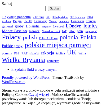
Szukaj
Szukaj
1 dywizja pancerna
2 korpus
303
1944
305 dywizjon
307 dywizjon
Belgia
francja
Cemetery
Doncaster
Cardiff
cmentarz
Arnhem
Chester
LOndyn
lotnicy
groby
Holandia
generał
Liverpool
inżynier
Monte Cassino
Newark
pmp
pilot
Newark on trent
PAF
pmp.org.pl
Polacy
polonia
Polska
polish
Polish Air Force
polskie miejsca pamięci
Polskie groby
UK
szkocja
pomnik
PSZ
RAF
tablica
Walia
sikorski
Wielka Brytania
żołnierze
Przydatne linki u bazy danych
Proudly powered by WordPress
|
Theme: TextBook by
WordPress.com
.
Strona korzysta z plików cookie w celu realizacji usług zgodnie z
Polityką Cookies
Czytaj więcej
. Możesz określić warunki
przechowywania lub dostępu mechanizmu cookie w Twojej
przeglądarce. Klikając „Akceptuję”, wyrażasz zgodę na używanie