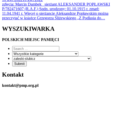
zdjęcia: Marcin Dambek sierżant ALEKSANDER POPŁAWSKI
P/782471607 (R.A.F.) Sqdn. urodzony: 01.10.1915 r. zmarł:
11.04.1941 r. Więcej o sierżancie Aleksandrze Popławskim można
przeczytać w książce Grzegorza Śliżewskiego „Z Podlasia do…
WYSZUKIWARKA
POLSKICH MIEJSC PAMIĘCI
Kontakt
kontakt@pmp.org.pl