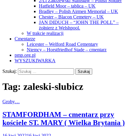
2/Lt Zakrzewski Stanisław – Polish Soldier
Hatfield Moor – tablica – UK
Bradley – Polish Airmen Memorial – UK
Chester – Blacon Cemetery – UK
JAN DIDUCH – “JOHN THE POLL” –
żołnierz z Welshpool.
W trakcie realizacji
Cmentarze
Leicester – Welford Road Cementary
Niemcy – Horstfriedhof Stade – cmentarz
pmp.org.pl
WYSZUKIWARKA
Szukaj:
Tag:
zaleski-slubicz
Groby…
STAMFORDHAM – cmentarz przy
kościele ST. MARY ( Wielka Brytania )
16 kwi 2022
16 kwi 2022