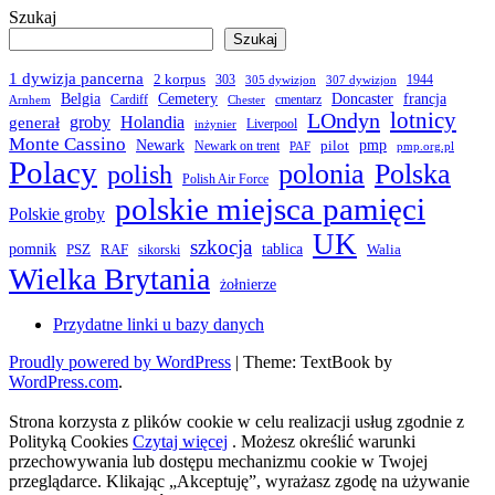
Szukaj
Szukaj
1 dywizja pancerna
2 korpus
303
1944
305 dywizjon
307 dywizjon
Belgia
francja
Cemetery
Doncaster
Cardiff
cmentarz
Arnhem
Chester
LOndyn
lotnicy
groby
Holandia
generał
Liverpool
inżynier
Monte Cassino
Newark
pmp
pilot
Newark on trent
PAF
pmp.org.pl
Polacy
polonia
Polska
polish
Polish Air Force
polskie miejsca pamięci
Polskie groby
UK
szkocja
pomnik
PSZ
RAF
tablica
Walia
sikorski
Wielka Brytania
żołnierze
Przydatne linki u bazy danych
Proudly powered by WordPress
|
Theme: TextBook by
WordPress.com
.
Strona korzysta z plików cookie w celu realizacji usług zgodnie z
Polityką Cookies
Czytaj więcej
. Możesz określić warunki
przechowywania lub dostępu mechanizmu cookie w Twojej
przeglądarce. Klikając „Akceptuję”, wyrażasz zgodę na używanie