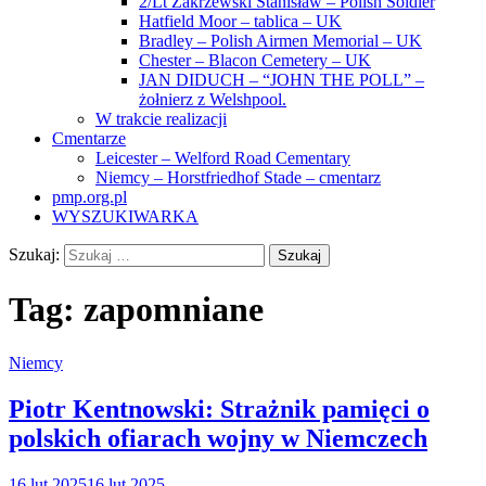
2/Lt Zakrzewski Stanisław – Polish Soldier
Hatfield Moor – tablica – UK
Bradley – Polish Airmen Memorial – UK
Chester – Blacon Cemetery – UK
JAN DIDUCH – “JOHN THE POLL” –
żołnierz z Welshpool.
W trakcie realizacji
Cmentarze
Leicester – Welford Road Cementary
Niemcy – Horstfriedhof Stade – cmentarz
pmp.org.pl
WYSZUKIWARKA
Szukaj:
Tag:
zapomniane
Niemcy
Piotr Kentnowski: Strażnik pamięci o
polskich ofiarach wojny w Niemczech
16 lut 2025
16 lut 2025