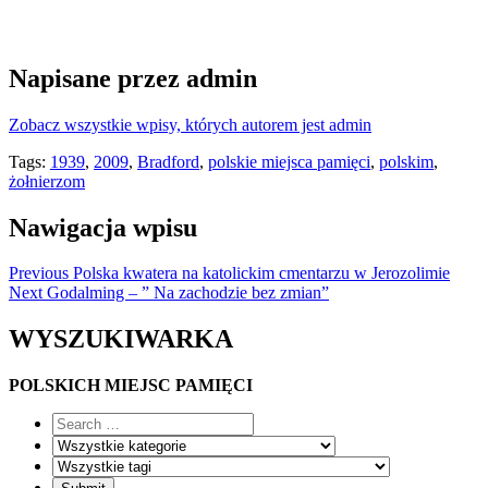
Napisane przez
admin
Zobacz wszystkie wpisy, których autorem jest admin
Tags:
1939
,
2009
,
Bradford
,
polskie miejsca pamięci
,
polskim
,
żołnierzom
Nawigacja wpisu
Previous
Polska kwatera na katolickim cmentarzu w Jerozolimie
Next
Godalming – ” Na zachodzie bez zmian”
WYSZUKIWARKA
POLSKICH MIEJSC PAMIĘCI