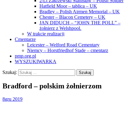
2/Lt Zakrzewski Stanisław – Polish Soldier
Hatfield Moor – tablica – UK
Bradley – Polish Airmen Memorial – UK
Chester – Blacon Cemetery – UK
JAN DIDUCH – “JOHN THE POLL” –
żołnierz z Welshpool.
W trakcie realizacji
Cmentarze
Leicester – Welford Road Cementary
Niemcy – Horstfriedhof Stade – cmentarz
pmp.org.pl
WYSZUKIWARKA
Szukaj:
Bradford – polskim żołnierzom
8
gru 2019