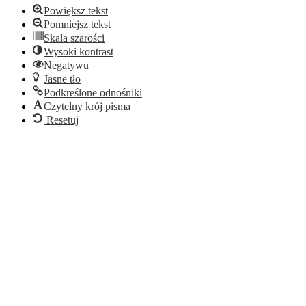
Powiększ tekst
Pomniejsz tekst
Skala szarości
Wysoki kontrast
Negatywu
Jasne tło
Podkreślone odnośniki
Czytelny krój pisma
Resetuj