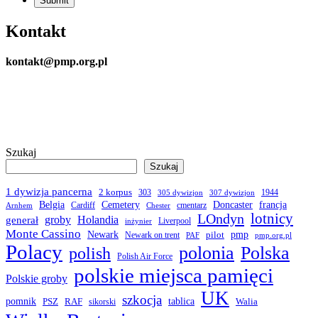
Kontakt
kontakt@pmp.org.pl
Szukaj
Szukaj
1 dywizja pancerna
2 korpus
303
1944
305 dywizjon
307 dywizjon
Belgia
francja
Cemetery
Doncaster
Cardiff
cmentarz
Arnhem
Chester
LOndyn
lotnicy
groby
Holandia
generał
Liverpool
inżynier
Monte Cassino
Newark
pmp
pilot
Newark on trent
PAF
pmp.org.pl
Polacy
polonia
Polska
polish
Polish Air Force
polskie miejsca pamięci
Polskie groby
UK
szkocja
pomnik
PSZ
RAF
tablica
Walia
sikorski