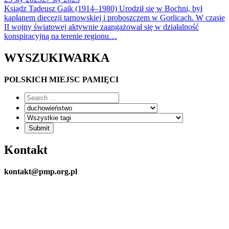
Ksiądz Tadeusz Gaik (1914–1980) Urodził się w Bochni, był
kapłanem diecezji tarnowskiej i proboszczem w Gorlicach. W czasie
II wojny światowej aktywnie zaangażował się w działalność
konspiracyjną na terenie regionu…
WYSZUKIWARKA
POLSKICH MIEJSC PAMIĘCI
Kontakt
kontakt@pmp.org.pl