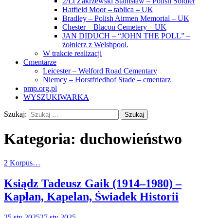
2/Lt Zakrzewski Stanisław – Polish Soldier
Hatfield Moor – tablica – UK
Bradley – Polish Airmen Memorial – UK
Chester – Blacon Cemetery – UK
JAN DIDUCH – “JOHN THE POLL” –
żołnierz z Welshpool.
W trakcie realizacji
Cmentarze
Leicester – Welford Road Cementary
Niemcy – Horstfriedhof Stade – cmentarz
pmp.org.pl
WYSZUKIWARKA
Szukaj:
Kategoria:
duchowieństwo
2 Korpus…
Ksiądz Tadeusz Gaik (1914–1980) –
Kapłan, Kapelan, Świadek Historii
25 sty 2025
27 sty 2025