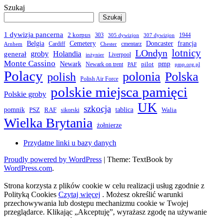
Szukaj
Szukaj
1 dywizja pancerna
2 korpus
303
1944
305 dywizjon
307 dywizjon
Belgia
francja
Cemetery
Doncaster
Cardiff
cmentarz
Arnhem
Chester
LOndyn
lotnicy
groby
Holandia
generał
Liverpool
inżynier
Monte Cassino
Newark
pmp
pilot
Newark on trent
PAF
pmp.org.pl
Polacy
polonia
Polska
polish
Polish Air Force
polskie miejsca pamięci
Polskie groby
UK
szkocja
pomnik
PSZ
RAF
tablica
Walia
sikorski
Wielka Brytania
żołnierze
Przydatne linki u bazy danych
Proudly powered by WordPress
|
Theme: TextBook by
WordPress.com
.
Strona korzysta z plików cookie w celu realizacji usług zgodnie z
Polityką Cookies
Czytaj więcej
. Możesz określić warunki
przechowywania lub dostępu mechanizmu cookie w Twojej
przeglądarce. Klikając „Akceptuję”, wyrażasz zgodę na używanie