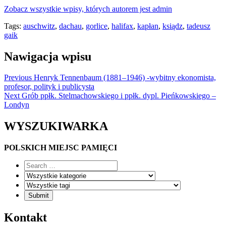
Zobacz wszystkie wpisy, których autorem jest admin
Tags:
auschwitz
,
dachau
,
gorlice
,
halifax
,
kapłan
,
ksiądz
,
tadeusz
gaik
Nawigacja wpisu
Previous
Henryk Tennenbaum (1881–1946) -wybitny ekonomista,
profesor, polityk i publicysta
Next
Grób ppłk. Stelmachowskiego i ppłk. dypl. Pieńkowskiego –
Londyn
WYSZUKIWARKA
POLSKICH MIEJSC PAMIĘCI
Kontakt