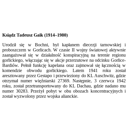
Ksiądz Tadeusz Gaik (1914–1980)
Urodził się w Bochni, był kapłanem diecezji tarnowskiej i
proboszczem w Gorlicach. W czasie II wojny światowej aktywnie
zaangażował się w działalność konspiracyjną na terenie regionu
gorlickiego, włączając się w akcje przerzutowe na odcinku Gorlice-
Bardiów. Pełnił funkcję kapelana oraz zajmował się łącznością w
komendzie obwodu gorlickiego. Latem 1941 roku został
aresztowany przez Gestapo i przewieziony do KL Auschwitz, gdzie
otrzymał numer więźniarski 27369. Następnie, 3 czerwca 1942
roku, został przetransportowany do KL Dachau, gdzie nadano mu
numer 30283. Przeżył pobyt w obu obozach koncentracyjnych i
został wyzwolony przez wojska alianckie.