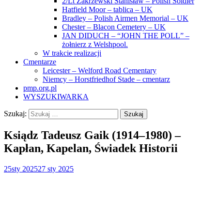
2/Lt Zakrzewski Stanisław – Polish Soldier
Hatfield Moor – tablica – UK
Bradley – Polish Airmen Memorial – UK
Chester – Blacon Cemetery – UK
JAN DIDUCH – “JOHN THE POLL” –
żołnierz z Welshpool.
W trakcie realizacji
Cmentarze
Leicester – Welford Road Cementary
Niemcy – Horstfriedhof Stade – cmentarz
pmp.org.pl
WYSZUKIWARKA
Szukaj:
Ksiądz Tadeusz Gaik (1914–1980) –
Kapłan, Kapelan, Świadek Historii
25
sty 2025
27 sty 2025