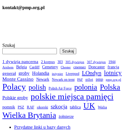
kontakt@pmp.org.pl
Szukaj
Szukaj
1 dywizja pancerna
2 korpus
303
1944
305 dywizjon
307 dywizjon
Belgia
francja
Cemetery
Doncaster
Cardiff
cmentarz
Arnhem
Chester
LOndyn
lotnicy
groby
Holandia
generał
Liverpool
inżynier
Monte Cassino
Newark
pmp
pilot
Newark on trent
PAF
pmp.org.pl
Polacy
polonia
Polska
polish
Polish Air Force
polskie miejsca pamięci
Polskie groby
UK
szkocja
pomnik
PSZ
RAF
tablica
Walia
sikorski
Wielka Brytania
żołnierze
Przydatne linki u bazy danych