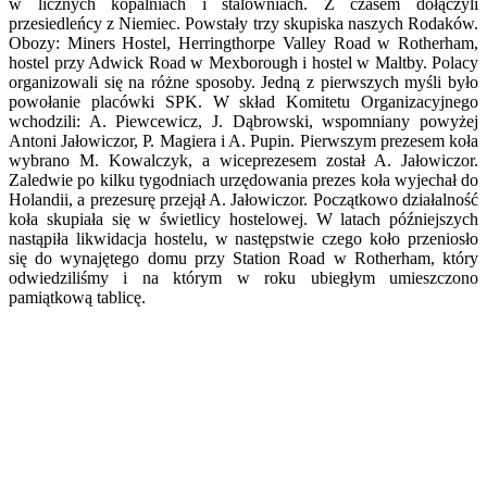
w licznych kopalniach i stalowniach. Z czasem dołączyli
przesiedleńcy z Niemiec. Powstały trzy skupiska naszych Rodaków.
Obozy: Miners Hostel, Herringthorpe Valley Road w Rotherham,
hostel przy Adwick Road w Mexborough i hostel w Maltby. Polacy
organizowali się na różne sposoby. Jedną z pierwszych myśli było
powołanie placówki SPK. W skład Komitetu Organizacyjnego
wchodzili: A. Piewcewicz, J. Dąbrowski, wspomniany powyżej
Antoni Jałowiczor, P. Magiera i A. Pupin. Pierwszym prezesem koła
wybrano M. Kowalczyk, a wiceprezesem został A. Jałowiczor.
Zaledwie po kilku tygodniach urzędowania prezes koła wyjechał do
Holandii, a prezesurę przejął A. Jałowiczor. Początkowo działalność
koła skupiała się w świetlicy hostelowej. W latach późniejszych
nastąpiła likwidacja hostelu, w następstwie czego koło przeniosło
się do wynajętego domu przy Station Road w Rotherham, który
odwiedziliśmy i na którym w roku ubiegłym umieszczono
pamiątkową tablicę.