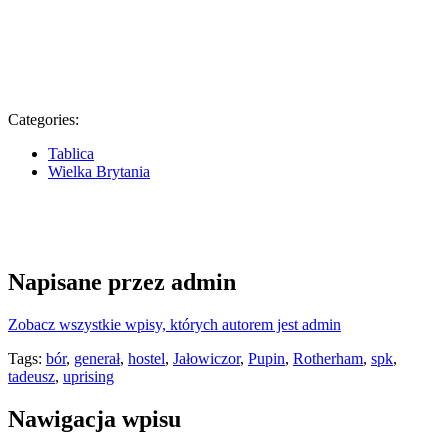
Categories:
Tablica
Wielka Brytania
Napisane przez
admin
Zobacz wszystkie wpisy, których autorem jest admin
Tags:
bór
,
generał
,
hostel
,
Jałowiczor
,
Pupin
,
Rotherham
,
spk
,
tadeusz
,
uprising
Nawigacja wpisu