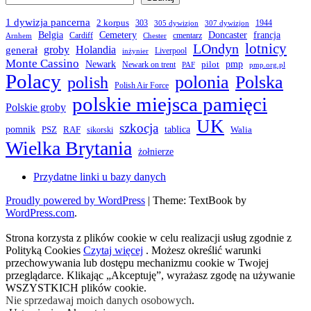
1 dywizja pancerna
2 korpus
303
1944
305 dywizjon
307 dywizjon
Belgia
francja
Cemetery
Doncaster
Cardiff
cmentarz
Arnhem
Chester
LOndyn
lotnicy
groby
Holandia
generał
Liverpool
inżynier
Monte Cassino
Newark
pmp
pilot
Newark on trent
PAF
pmp.org.pl
Polacy
polonia
Polska
polish
Polish Air Force
polskie miejsca pamięci
Polskie groby
UK
szkocja
pomnik
PSZ
RAF
tablica
Walia
sikorski
Wielka Brytania
żołnierze
Przydatne linki u bazy danych
Proudly powered by WordPress
|
Theme: TextBook by
WordPress.com
.
Strona korzysta z plików cookie w celu realizacji usług zgodnie z
Polityką Cookies
Czytaj więcej
. Możesz określić warunki
przechowywania lub dostępu mechanizmu cookie w Twojej
przeglądarce. Klikając „Akceptuję”, wyrażasz zgodę na używanie
WSZYSTKICH plików cookie.
Nie sprzedawaj moich danych osobowych
.