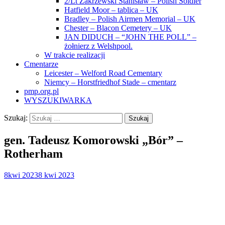
2/Lt Zakrzewski Stanisław – Polish Soldier
Hatfield Moor – tablica – UK
Bradley – Polish Airmen Memorial – UK
Chester – Blacon Cemetery – UK
JAN DIDUCH – “JOHN THE POLL” –
żołnierz z Welshpool.
W trakcie realizacji
Cmentarze
Leicester – Welford Road Cementary
Niemcy – Horstfriedhof Stade – cmentarz
pmp.org.pl
WYSZUKIWARKA
Szukaj:
gen. Tadeusz Komorowski „Bór” –
Rotherham
8
kwi 2023
8 kwi 2023