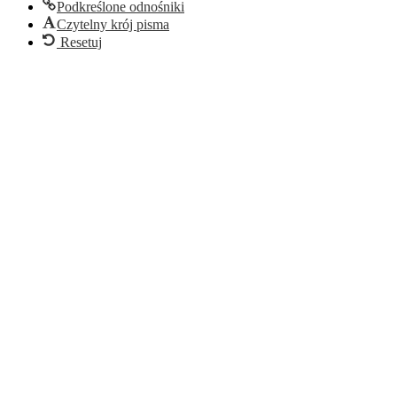
Podkreślone odnośniki
Czytelny krój pisma
Resetuj