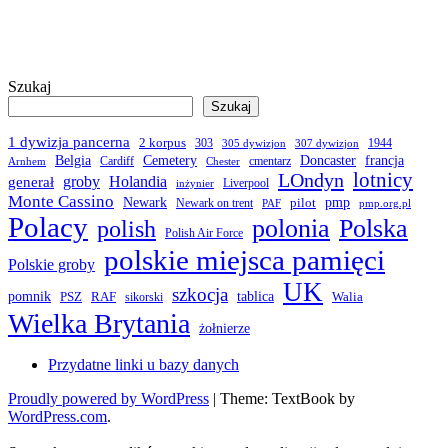
Szukaj
Szukaj
1 dywizja pancerna
2 korpus
303
1944
305 dywizjon
307 dywizjon
Belgia
francja
Cemetery
Doncaster
Cardiff
cmentarz
Arnhem
Chester
LOndyn
lotnicy
groby
Holandia
generał
Liverpool
inżynier
Monte Cassino
Newark
pmp
pilot
Newark on trent
PAF
pmp.org.pl
Polacy
polonia
Polska
polish
Polish Air Force
polskie miejsca pamięci
Polskie groby
UK
szkocja
pomnik
PSZ
RAF
tablica
Walia
sikorski
Wielka Brytania
żołnierze
Przydatne linki u bazy danych
Proudly powered by WordPress
|
Theme: TextBook by
WordPress.com
.