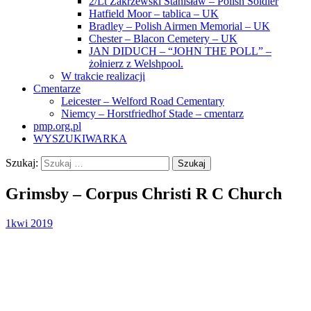
2/Lt Zakrzewski Stanisław – Polish Soldier
Hatfield Moor – tablica – UK
Bradley – Polish Airmen Memorial – UK
Chester – Blacon Cemetery – UK
JAN DIDUCH – “JOHN THE POLL” –
żołnierz z Welshpool.
W trakcie realizacji
Cmentarze
Leicester – Welford Road Cementary
Niemcy – Horstfriedhof Stade – cmentarz
pmp.org.pl
WYSZUKIWARKA
Szukaj:
Grimsby – Corpus Christi R C Church
1
kwi 2019